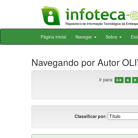
Skip
Página inicial
Navegar
Sobre
Est
navigation
Navegando por Autor OLIV
Ir para:
0-9
A
B
Classificar por: