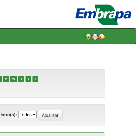
V
W
X
Y
Z
istro(s):