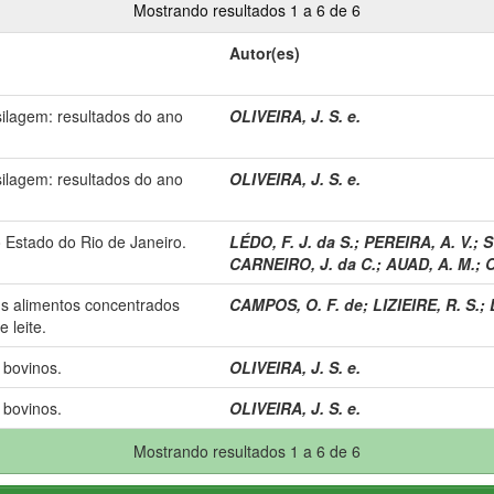
Mostrando resultados 1 a 6 de 6
Autor(es)
silagem: resultados do ano
OLIVEIRA, J. S. e.
silagem: resultados do ano
OLIVEIRA, J. S. e.
 Estado do Rio de Janeiro.
LÉDO, F. J. da S.
;
PEREIRA, A. V.
;
S
CARNEIRO, J. da C.
;
AUAD, A. M.
;
O
ns alimentos concentrados
CAMPOS, O. F. de
;
LIZIEIRE, R. S.
;
 leite.
 bovinos.
OLIVEIRA, J. S. e.
 bovinos.
OLIVEIRA, J. S. e.
Mostrando resultados 1 a 6 de 6