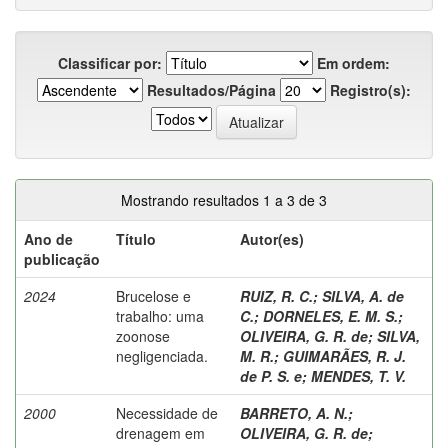
Classificar por:
Em ordem:
Resultados/Página
Registro(s):
Mostrando resultados 1 a 3 de 3
Ano de
Título
Autor(es)
publicação
2024
Brucelose e
RUIZ, R. C.
;
SILVA, A. de
trabalho: uma
C.
;
DORNELES, E. M. S.
;
zoonose
OLIVEIRA, G. R. de
;
SILVA,
negligenciada.
M. R.
;
GUIMARÃES, R. J.
de P. S. e
;
MENDES, T. V.
2000
Necessidade de
BARRETO, A. N.
;
drenagem em
OLIVEIRA, G. R. de
;