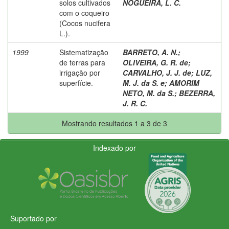
solos cultivados
NOGUEIRA, L. C.
com o coqueiro
(Cocos nucifera
L.).
1999
Sistematização
BARRETO, A. N.
;
de terras para
OLIVEIRA, G. R. de
;
irrigação por
CARVALHO, J. J. de
;
LUZ,
superfície.
M. J. da S. e
;
AMORIM
NETO, M. da S.
;
BEZERRA,
J. R. C.
Mostrando resultados 1 a 3 de 3
Indexado por
Suportado por