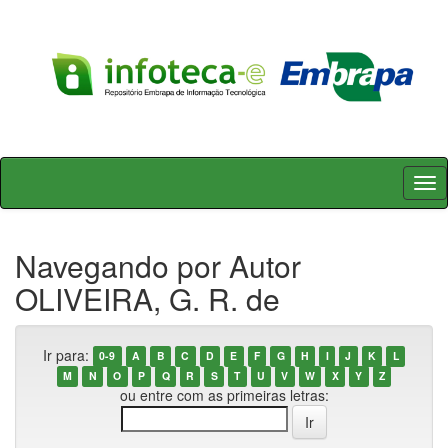
Skip
navigation
Navegando por Autor
OLIVEIRA, G. R. de
Ir para:
0-9
A
B
C
D
E
F
G
H
I
J
K
L
M
N
O
P
Q
R
S
T
U
V
W
X
Y
Z
ou entre com as primeiras letras: