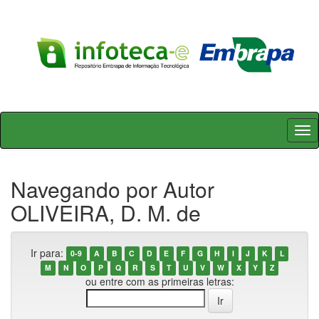
Skip
navigation
Navegando por Autor
OLIVEIRA, D. M. de
Ir para:
0-9
A
B
C
D
E
F
G
H
I
J
K
L
M
N
O
P
Q
R
S
T
U
V
W
X
Y
Z
ou entre com as primeiras letras: