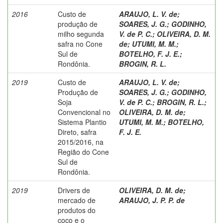
2016
Custo de
ARAUJO, L. V. de
;
produção de
SOARES, J. G.
;
GODINHO,
milho segunda
V. de P. C.
;
OLIVEIRA, D. M.
safra no Cone
de
;
UTUMI, M. M.
;
Sul de
BOTELHO, F. J. E.
;
Rondônia.
BROGIN, R. L.
2019
Custo de
ARAUJO, L. V. de
;
Produção de
SOARES, J. G.
;
GODINHO,
Soja
V. de P. C.
;
BROGIN, R. L.
;
Convencional no
OLIVEIRA, D. M. de
;
Sistema Plantio
UTUMI, M. M.
;
BOTELHO,
Direto, safra
F. J. E.
2015/2016, na
Região do Cone
Sul de
Rondônia.
2019
Drivers de
OLIVEIRA, D. M. de
;
mercado de
ARAUJO, J. P. P. de
produtos do
coco e o