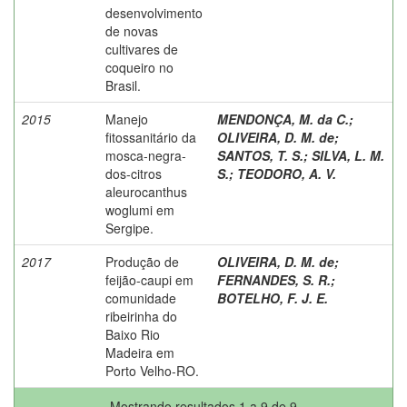
desenvolvimento
de novas
cultivares de
coqueiro no
Brasil.
2015
Manejo
MENDONÇA, M. da C.
;
fitossanitário da
OLIVEIRA, D. M. de
;
mosca-negra-
SANTOS, T. S.
;
SILVA, L. M.
dos-citros
S.
;
TEODORO, A. V.
aleurocanthus
woglumi em
Sergipe.
2017
Produção de
OLIVEIRA, D. M. de
;
feijão-caupi em
FERNANDES, S. R.
;
comunidade
BOTELHO, F. J. E.
ribeirinha do
Baixo Rio
Madeira em
Porto Velho-RO.
Mostrando resultados 1 a 9 de 9