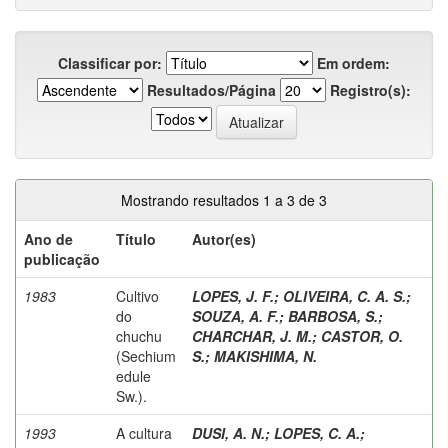
Classificar por:
Em ordem:
Resultados/Página
Registro(s):
Mostrando resultados 1 a 3 de 3
Ano de
Título
Autor(es)
publicação
1983
Cultivo
LOPES, J. F.
;
OLIVEIRA, C. A. S.
;
do
SOUZA, A. F.
;
BARBOSA, S.
;
chuchu
CHARCHAR, J. M.
;
CASTOR, O.
(Sechium
S.
;
MAKISHIMA, N.
edule
Sw.).
1993
A cultura
DUSI, A. N.
;
LOPES, C. A.
;