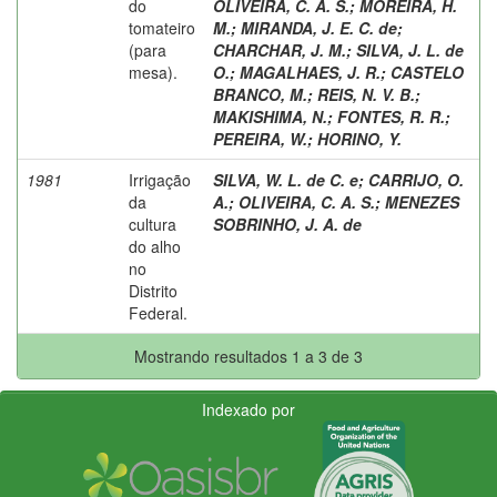
do
OLIVEIRA, C. A. S.
;
MOREIRA, H.
tomateiro
M.
;
MIRANDA, J. E. C. de
;
(para
CHARCHAR, J. M.
;
SILVA, J. L. de
mesa).
O.
;
MAGALHAES, J. R.
;
CASTELO
BRANCO, M.
;
REIS, N. V. B.
;
MAKISHIMA, N.
;
FONTES, R. R.
;
PEREIRA, W.
;
HORINO, Y.
1981
Irrigação
SILVA, W. L. de C. e
;
CARRIJO, O.
da
A.
;
OLIVEIRA, C. A. S.
;
MENEZES
cultura
SOBRINHO, J. A. de
do alho
no
Distrito
Federal.
Mostrando resultados 1 a 3 de 3
Indexado por