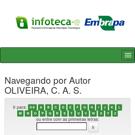
Skip
navigation
Navegando por Autor
OLIVEIRA, C. A. S.
Ir para:
0-9
A
B
C
D
E
F
G
H
I
J
K
L
M
N
O
P
Q
R
S
T
U
V
W
X
Y
Z
ou entre com as primeiras letras: