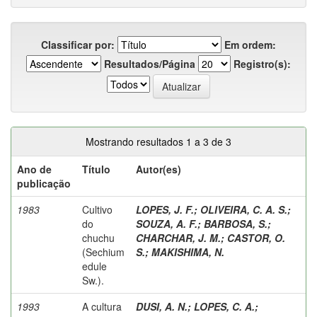
Classificar por:
Em ordem:
Resultados/Página
Registro(s):
Mostrando resultados 1 a 3 de 3
Ano de
Título
Autor(es)
publicação
1983
Cultivo
LOPES, J. F.
;
OLIVEIRA, C. A. S.
;
do
SOUZA, A. F.
;
BARBOSA, S.
;
chuchu
CHARCHAR, J. M.
;
CASTOR, O.
(Sechium
S.
;
MAKISHIMA, N.
edule
Sw.).
1993
A cultura
DUSI, A. N.
;
LOPES, C. A.
;