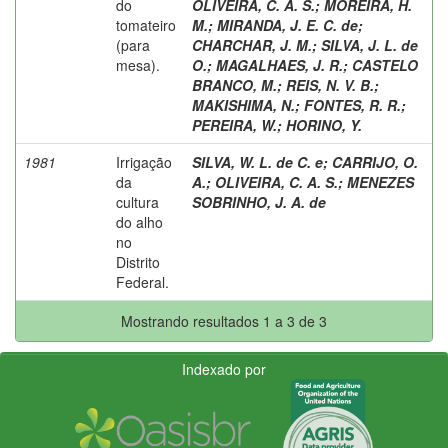
do
OLIVEIRA, C. A. S.
;
MOREIRA, H.
tomateiro
M.
;
MIRANDA, J. E. C. de
;
(para
CHARCHAR, J. M.
;
SILVA, J. L. de
mesa).
O.
;
MAGALHAES, J. R.
;
CASTELO
BRANCO, M.
;
REIS, N. V. B.
;
MAKISHIMA, N.
;
FONTES, R. R.
;
PEREIRA, W.
;
HORINO, Y.
1981
Irrigação
SILVA, W. L. de C. e
;
CARRIJO, O.
da
A.
;
OLIVEIRA, C. A. S.
;
MENEZES
cultura
SOBRINHO, J. A. de
do alho
no
Distrito
Federal.
Mostrando resultados 1 a 3 de 3
Indexado por