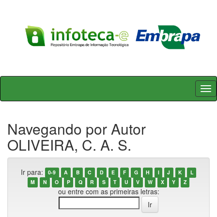
Skip
navigation
Navegando por Autor
OLIVEIRA, C. A. S.
Ir para:
0-9
A
B
C
D
E
F
G
H
I
J
K
L
M
N
O
P
Q
R
S
T
U
V
W
X
Y
Z
ou entre com as primeiras letras: