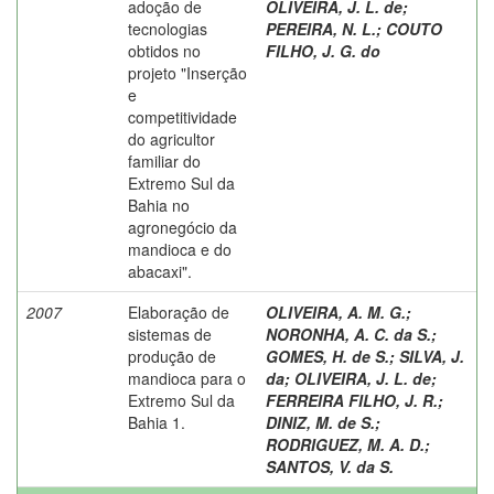
adoção de
OLIVEIRA, J. L. de
;
tecnologias
PEREIRA, N. L.
;
COUTO
obtidos no
FILHO, J. G. do
projeto "Inserção
e
competitividade
do agricultor
familiar do
Extremo Sul da
Bahia no
agronegócio da
mandioca e do
abacaxi".
2007
Elaboração de
OLIVEIRA, A. M. G.
;
sistemas de
NORONHA, A. C. da S.
;
produção de
GOMES, H. de S.
;
SILVA, J.
mandioca para o
da
;
OLIVEIRA, J. L. de
;
Extremo Sul da
FERREIRA FILHO, J. R.
;
Bahia 1.
DINIZ, M. de S.
;
RODRIGUEZ, M. A. D.
;
SANTOS, V. da S.