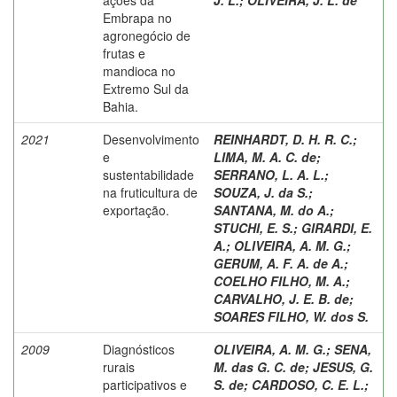
Embrapa no
agronegócio de
frutas e
mandioca no
Extremo Sul da
Bahia.
2021
Desenvolvimento
REINHARDT, D. H. R. C.
;
e
LIMA, M. A. C. de
;
sustentabilidade
SERRANO, L. A. L.
;
na fruticultura de
SOUZA, J. da S.
;
exportação.
SANTANA, M. do A.
;
STUCHI, E. S.
;
GIRARDI, E.
A.
;
OLIVEIRA, A. M. G.
;
GERUM, A. F. A. de A.
;
COELHO FILHO, M. A.
;
CARVALHO, J. E. B. de
;
SOARES FILHO, W. dos S.
2009
Diagnósticos
OLIVEIRA, A. M. G.
;
SENA,
rurais
M. das G. C. de
;
JESUS, G.
participativos e
S. de
;
CARDOSO, C. E. L.
;