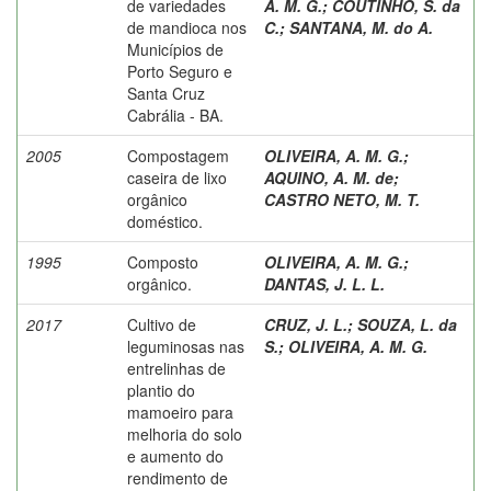
de variedades
A. M. G.
;
COUTINHO, S. da
de mandioca nos
C.
;
SANTANA, M. do A.
Municípios de
Porto Seguro e
Santa Cruz
Cabrália - BA.
2005
Compostagem
OLIVEIRA, A. M. G.
;
caseira de lixo
AQUINO, A. M. de
;
orgânico
CASTRO NETO, M. T.
doméstico.
1995
Composto
OLIVEIRA, A. M. G.
;
orgânico.
DANTAS, J. L. L.
2017
Cultivo de
CRUZ, J. L.
;
SOUZA, L. da
leguminosas nas
S.
;
OLIVEIRA, A. M. G.
entrelinhas de
plantio do
mamoeiro para
melhoria do solo
e aumento do
rendimento de