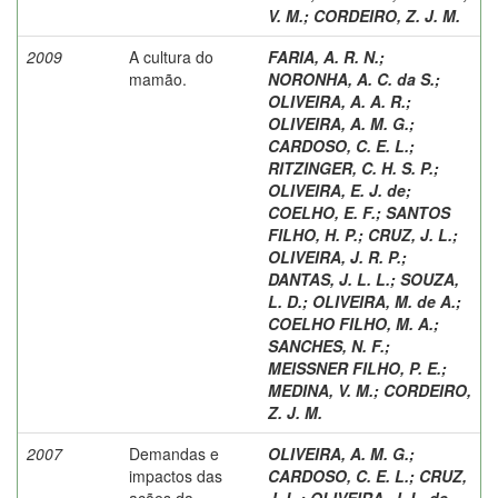
V. M.
;
CORDEIRO, Z. J. M.
2009
A cultura do
FARIA, A. R. N.
;
mamão.
NORONHA, A. C. da S.
;
OLIVEIRA, A. A. R.
;
OLIVEIRA, A. M. G.
;
CARDOSO, C. E. L.
;
RITZINGER, C. H. S. P.
;
OLIVEIRA, E. J. de
;
COELHO, E. F.
;
SANTOS
FILHO, H. P.
;
CRUZ, J. L.
;
OLIVEIRA, J. R. P.
;
DANTAS, J. L. L.
;
SOUZA,
L. D.
;
OLIVEIRA, M. de A.
;
COELHO FILHO, M. A.
;
SANCHES, N. F.
;
MEISSNER FILHO, P. E.
;
MEDINA, V. M.
;
CORDEIRO,
Z. J. M.
2007
Demandas e
OLIVEIRA, A. M. G.
;
impactos das
CARDOSO, C. E. L.
;
CRUZ,
ações da
J. L.
;
OLIVEIRA, J. L. de