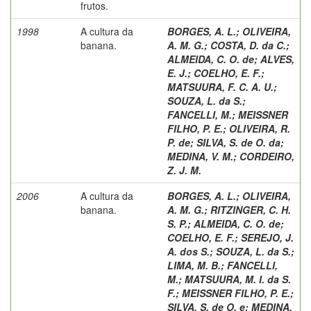
frutos.
1998
A cultura da
BORGES, A. L.
;
OLIVEIRA,
banana.
A. M. G.
;
COSTA, D. da C.
;
ALMEIDA, C. O. de
;
ALVES,
E. J.
;
COELHO, E. F.
;
MATSUURA, F. C. A. U.
;
SOUZA, L. da S.
;
FANCELLI, M.
;
MEISSNER
FILHO, P. E.
;
OLIVEIRA, R.
P. de
;
SILVA, S. de O. da
;
MEDINA, V. M.
;
CORDEIRO,
Z. J. M.
2006
A cultura da
BORGES, A. L.
;
OLIVEIRA,
banana.
A. M. G.
;
RITZINGER, C. H.
S. P.
;
ALMEIDA, C. O. de
;
COELHO, E. F.
;
SEREJO, J.
A. dos S.
;
SOUZA, L. da S.
;
LIMA, M. B.
;
FANCELLI,
M.
;
MATSUURA, M. I. da S.
F.
;
MEISSNER FILHO, P. E.
;
SILVA, S. de O. e
;
MEDINA,