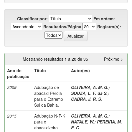
Classificar por:
Em ordem:
Resultados/Página
Registro(s):
Mostrando resultados 1 a 20 de 35
Próximo >
Ano de
Título
Autor(es)
publicação
2009
Adubação de
OLIVEIRA, A. M. G.
;
abacaxi Pérola
SOUZA, L. F. da S.
;
para o Extremo
CABRA, J. R. S.
Sul da Bahia.
2015
Adubação N-P-K
OLIVEIRA, A. M. G.
;
para o
NATALE, W.
;
PEREIRA, M.
abacaxizeiro
E. C.