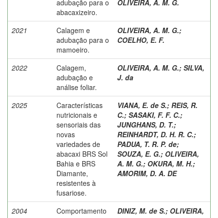
adubação para o
OLIVEIRA, A. M. G.
abacaxizeiro.
2021
Calagem e
OLIVEIRA, A. M. G.
;
adubação para o
COELHO, E. F.
mamoeiro.
2022
Calagem,
OLIVEIRA, A. M. G.
;
SILVA,
adubação e
J. da
análise foliar.
2025
Características
VIANA, E. de S.
;
REIS, R.
nutricionais e
C.
;
SASAKI, F. F. C.
;
sensoriais das
JUNGHANS, D. T.
;
novas
REINHARDT, D. H. R. C.
;
variedades de
PADUA, T. R. P. de
;
abacaxi BRS Sol
SOUZA, E. G.
;
OLIVEIRA,
Bahia e BRS
A. M. G.
;
OKURA, M. H.
;
Diamante,
AMORIM, D. A. DE
resistentes à
fusariose.
2004
Comportamento
DINIZ, M. de S.
;
OLIVEIRA,