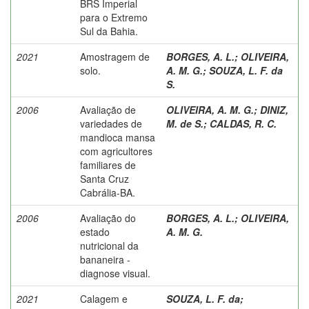
BRS Imperial
para o Extremo
Sul da Bahia.
2021
Amostragem de
BORGES, A. L.
;
OLIVEIRA,
solo.
A. M. G.
;
SOUZA, L. F. da
S.
2006
Avaliação de
OLIVEIRA, A. M. G.
;
DINIZ,
variedades de
M. de S.
;
CALDAS, R. C.
mandioca mansa
com agricultores
familiares de
Santa Cruz
Cabrália-BA.
2006
Avaliação do
BORGES, A. L.
;
OLIVEIRA,
estado
A. M. G.
nutricional da
bananeira -
diagnose visual.
2021
Calagem e
SOUZA, L. F. da
;