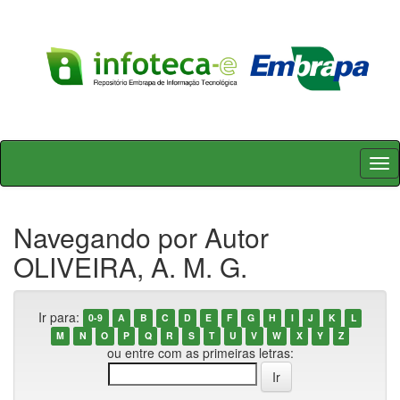
Skip
navigation
Navegando por Autor
OLIVEIRA, A. M. G.
Ir para:
0-9
A
B
C
D
E
F
G
H
I
J
K
L
M
N
O
P
Q
R
S
T
U
V
W
X
Y
Z
ou entre com as primeiras letras: