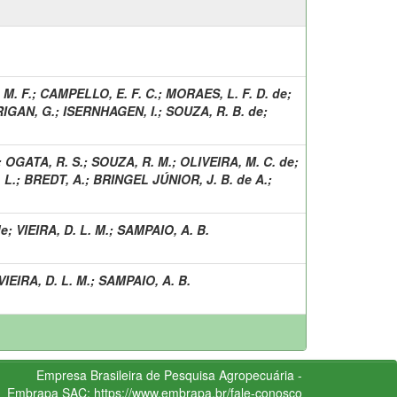
M. F.
;
CAMPELLO, E. F. C.
;
MORAES, L. F. D. de
;
IGAN, G.
;
ISERNHAGEN, I.
;
SOUZA, R. B. de
;
;
OGATA, R. S.
;
SOUZA, R. M.
;
OLIVEIRA, M. C. de
;
 L.
;
BREDT, A.
;
BRINGEL JÚNIOR, J. B. de A.
;
de
;
VIEIRA, D. L. M.
;
SAMPAIO, A. B.
VIEIRA, D. L. M.
;
SAMPAIO, A. B.
Empresa Brasileira de Pesquisa Agropecuária -
Embrapa
SAC:
https://www.embrapa.br/fale-conosco