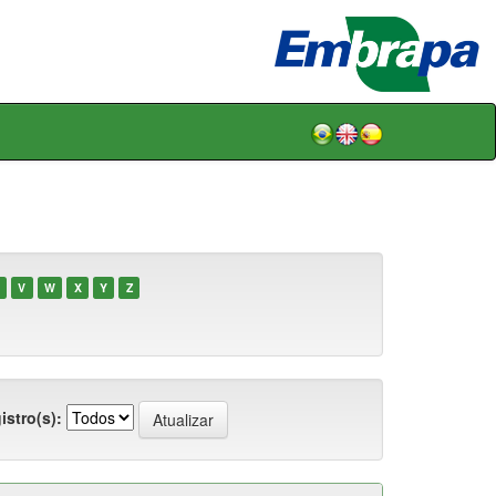
V
W
X
Y
Z
istro(s):