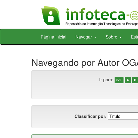
Skip
Página inicial
Navegar
Sobre
Est
navigation
Navegando por Autor OGA
Ir para:
0-9
A
B
Classificar por: