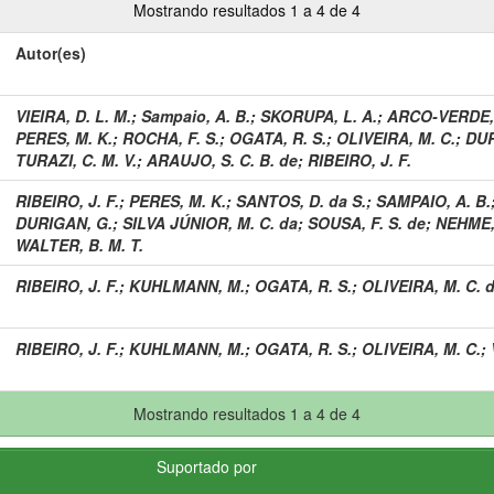
Mostrando resultados 1 a 4 de 4
Autor(es)
VIEIRA, D. L. M.
;
Sampaio, A. B.
;
SKORUPA, L. A.
;
ARCO-VERDE, 
PERES, M. K.
;
ROCHA, F. S.
;
OGATA, R. S.
;
OLIVEIRA, M. C.
;
DUR
TURAZI, C. M. V.
;
ARAUJO, S. C. B. de
;
RIBEIRO, J. F.
RIBEIRO, J. F.
;
PERES, M. K.
;
SANTOS, D. da S.
;
SAMPAIO, A. B.
DURIGAN, G.
;
SILVA JÚNIOR, M. C. da
;
SOUSA, F. S. de
;
NEHME,
WALTER, B. M. T.
RIBEIRO, J. F.
;
KUHLMANN, M.
;
OGATA, R. S.
;
OLIVEIRA, M. C. 
RIBEIRO, J. F.
;
KUHLMANN, M.
;
OGATA, R. S.
;
OLIVEIRA, M. C.
;
Mostrando resultados 1 a 4 de 4
Suportado por