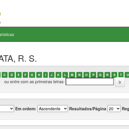
atísticas
TA, R. S.
C
D
E
F
G
H
I
J
K
L
M
N
O
P
Q
R
S
T
U
ou entre com as primeiras letras:
Em ordem:
Resultados/Página
Reg