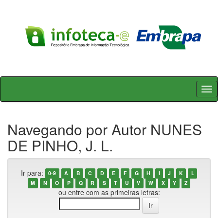
Skip
navigation
Navegando por Autor NUNES
DE PINHO, J. L.
Ir para:
0-9
A
B
C
D
E
F
G
H
I
J
K
L
M
N
O
P
Q
R
S
T
U
V
W
X
Y
Z
ou entre com as primeiras letras: