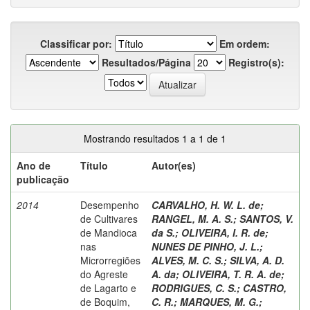
Classificar por:
Em ordem:
Resultados/Página
Registro(s):
Mostrando resultados 1 a 1 de 1
Ano de
Título
Autor(es)
publicação
2014
Desempenho
CARVALHO, H. W. L. de
;
de Cultivares
RANGEL, M. A. S.
;
SANTOS, V.
de Mandioca
da S.
;
OLIVEIRA, I. R. de
;
nas
NUNES DE PINHO, J. L.
;
Microrregiões
ALVES, M. C. S.
;
SILVA, A. D.
do Agreste
A. da
;
OLIVEIRA, T. R. A. de
;
de Lagarto e
RODRIGUES, C. S.
;
CASTRO,
de Boquim,
C. R.
;
MARQUES, M. G.
;