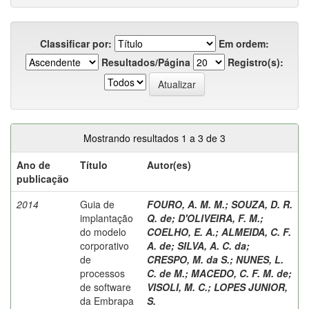
Classificar por:
Em ordem:
Resultados/Página
Registro(s):
Mostrando resultados 1 a 3 de 3
Ano de
Título
Autor(es)
publicação
2014
Guia de
FOURO, A. M. M.
;
SOUZA, D. R.
implantação
Q. de
;
D'OLIVEIRA, F. M.
;
do modelo
COELHO, E. A.
;
ALMEIDA, C. F.
corporativo
A. de
;
SILVA, A. C. da
;
de
CRESPO, M. da S.
;
NUNES, L.
processos
C. de M.
;
MACEDO, C. F. M. de
;
de software
VISOLI, M. C.
;
LOPES JUNIOR,
da Embrapa
S.