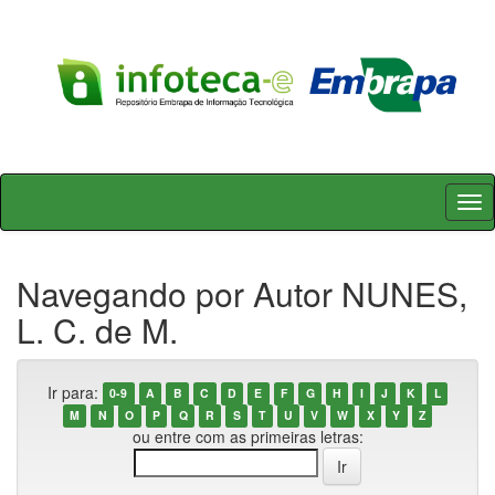
Skip
navigation
Navegando por Autor NUNES,
L. C. de M.
Ir para:
0-9
A
B
C
D
E
F
G
H
I
J
K
L
M
N
O
P
Q
R
S
T
U
V
W
X
Y
Z
ou entre com as primeiras letras: