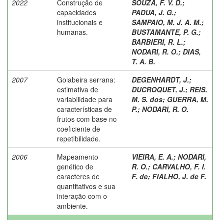
2022
Construção de
SOUZA, F. V. D.
;
capacidades
PADUA, J. G.
;
institucionais e
SAMPAIO, M. J. A. M.
;
humanas.
BUSTAMANTE, P. G.
;
BARBIERI, R. L.
;
NODARI, R. O.
;
DIAS,
T. A. B.
2007
Goiabeira serrana:
DEGENHARDT, J.
;
estimativa de
DUCROQUET, J.
;
REIS,
variabilidade para
M. S. dos
;
GUERRA, M.
características de
P.
;
NODARI, R. O.
frutos com base no
coeficiente de
repetibilidade.
2006
Mapeamento
VIEIRA, E. A.
;
NODARI,
genético de
R. O.
;
CARVALHO, F. I.
caracteres de
F. de
;
FIALHO, J. de F.
quantitativos e sua
interação com o
ambiente.