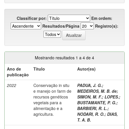
Classificar por:
Em ordem:
Resultados/Página
Registro(s):
Mostrando resultados 1 a 4 de 4
Ano de
Título
Autor(es)
publicação
2022
Conservação in situ
PADUA, J. G.
;
e manejo on farm de
MEDEIROS, M. B. de
;
recursos genéticos
SIMON, M. F.
;
LOPES.
;
vegetais para a
BUSTAMANTE, P. G.
;
alimentação e a
BARBIERI, R. L.
;
agricultura.
NODARI, R. O.
;
DIAS,
T. A. B.