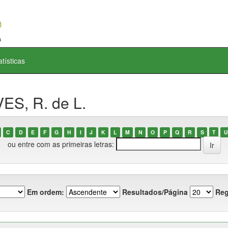
atísticas
ES, R. de L.
C
D
E
F
G
H
I
J
K
L
M
N
O
P
Q
R
S
T
U
ou entre com as primeiras letras:
Em ordem:
Resultados/Página
Reg