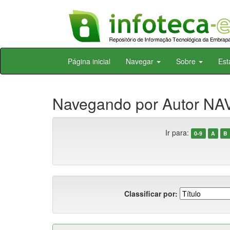
Skip
Página inicial
Navegar
Sobre
Est
navigation
Navegando por Autor NAV
Ir para:
0-9
A
B
Classificar por: