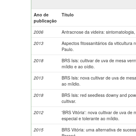
Ano de
Título
publicação
2006
Antracnose da videira: sintomatologia,
2013
Aspectos fitossanitários da viticultur
Paulo.
2018
BRS Isis: cultivar de uva de mesa ver
míldio e ao oídio.
2013
BRS Isis: nova cultivar de uva de mes
ao míldio.
2018
BRS Isis: red seedless downy and pow
cultivar.
2012
'BRS Vitória': nova cultivar de uva 
especial e tolerante ao míldio.
2015
BRS Vitória: uma alternativa de suces
Paraná.