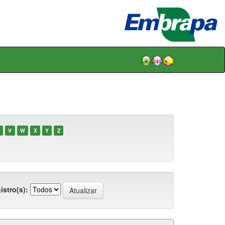
V
W
X
Y
Z
istro(s):