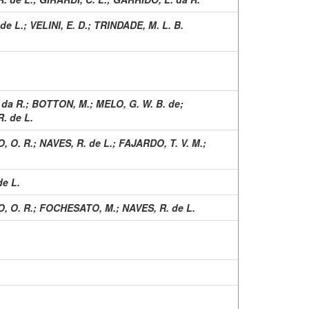
de L.
;
VELINI, E. D.
;
TRINDADE, M. L. B.
da R.
;
BOTTON, M.
;
MELO, G. W. B. de
;
. de L.
, O. R.
;
NAVES, R. de L.
;
FAJARDO, T. V. M.
;
de L.
, O. R.
;
FOCHESATO, M.
;
NAVES, R. de L.