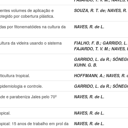
erentes volumes de aplicação e
SOUZA, R. T. de
;
NAVES, R. 
tegido por cobertura plástica.
s por fitonematóides na cultura da
NAVES, R. de L.
ltura da videira usando o sistema
FIALHO, F. B.
;
GARRIDO, L. 
FAJARDO, T. V. M.
;
NAVES, R
GARRIDO, L. da R.
;
SÔNEGO
KUHN. G. B.
cultura tropical.
HOFFMANN, A.
;
NAVES, R. 
pidemiologia e controle.
GARRIDO, L. da R.
;
SÔNEGO
de e parabeniza Jales pelo 70º
NAVES, R. de L.
pical.
NAVES, R. de L.
opical: 15 anos de trabalho em prol da
NAVES, R. de L.