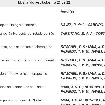
Mostrando resultados 1 a 20 de 22
Autor(es)
 epidemiologia e controle.
NAVES, R. de L.
;
GARRIDO, 
a na região Noroeste do Estado de São
TARSITANO, M. A. A.
;
COSTA
melha, sem sementes e tolerante ao
RITSCHEL, P. S.
;
MAIA, J. D
FAJARDO, T. V. M.
;
NAVES, R
a vermelha, sem sementes e tolerante
RITSCHEL, P. S.
;
MAIA, J. D
FAJARDO, T. V. M.
;
NAVES, R
dery mildew resistant grapevine
RITSCHEL, P. S.
;
MAIA, J. D
FAJARDO, T. V. M.
;
NAVES, R
de mesa sem sementes com sabor
MAIA, J. D. G.
;
RITSCHEL, P.
FAJARDO, T. V. M.
;
NAVES, R
so para produtores do Norte do
MAIA, J. D. G.
;
RITSCHEL, P.
FAJARDO, T. V. M.
;
NAVES, R