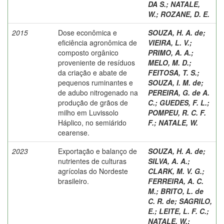
DA S.
;
NATALE,
W.
;
ROZANE, D. E.
2015
Dose econômica e
SOUZA, H. A. de
;
eficiência agronômica de
VIEIRA, L. V.
;
composto orgânico
PRIMO, A. A.
;
proveniente de resíduos
MELO, M. D.
;
da criação e abate de
FEITOSA, T. S.
;
pequenos ruminantes e
SOUZA, I. M. de
;
de adubo nitrogenado na
PEREIRA, G. de A.
produção de grãos de
C.
;
GUEDES, F. L.
;
milho em Luvissolo
POMPEU, R. C. F.
Háplico, no semiárido
F.
;
NATALE, W.
cearense.
2023
Exportação e balanço de
SOUZA, H. A. de
;
nutrientes de culturas
SILVA, A. A.
;
agrícolas do Nordeste
CLARK, M. V. G.
;
brasileiro.
FERREIRA, A. C.
M.
;
BRITO, L. de
C. R. de
;
SAGRILO,
E.
;
LEITE, L. F. C.
;
NATALE, W.
;