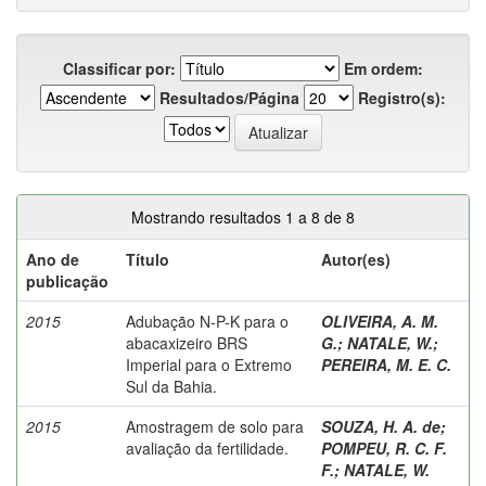
Classificar por:
Em ordem:
Resultados/Página
Registro(s):
Mostrando resultados 1 a 8 de 8
Ano de
Título
Autor(es)
publicação
2015
Adubação N-P-K para o
OLIVEIRA, A. M.
abacaxizeiro BRS
G.
;
NATALE, W.
;
Imperial para o Extremo
PEREIRA, M. E. C.
Sul da Bahia.
2015
Amostragem de solo para
SOUZA, H. A. de
;
avaliação da fertilidade.
POMPEU, R. C. F.
F.
;
NATALE, W.