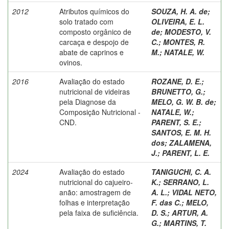
2012
Atributos químicos do
SOUZA, H. A. de
;
solo tratado com
OLIVEIRA, E. L.
composto orgânico de
de
;
MODESTO, V.
carcaça e despojo de
C.
;
MONTES, R.
abate de caprinos e
M.
;
NATALE, W.
ovinos.
2016
Avaliação do estado
ROZANE, D. E.
;
nutricional de videiras
BRUNETTO, G.
;
pela Diagnose da
MELO, G. W. B. de
;
Composição Nutricional -
NATALE, W.
;
CND.
PARENT, S. E.
;
SANTOS, E. M. H.
dos
;
ZALAMENA,
J.
;
PARENT, L. E.
2024
Avaliação do estado
TANIGUCHI, C. A.
nutricional do cajueiro-
K.
;
SERRANO, L.
anão: amostragem de
A. L.
;
VIDAL NETO,
folhas e interpretação
F. das C.
;
MELO,
pela faixa de suficiência.
D. S.
;
ARTUR, A.
G.
;
MARTINS, T.