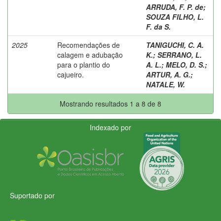
ARRUDA, F. P. de
;
SOUZA FILHO, L.
F. da S.
2025
Recomendações de
TANIGUCHI, C. A.
calagem e adubação
K.
;
SERRANO, L.
para o plantio do
A. L.
;
MELO, D. S.
;
cajueiro.
ARTUR, A. G.
;
NATALE, W.
Mostrando resultados 1 a 8 de 8
Indexado por
Suportado por