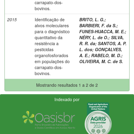
carrapato-dos-
bovinos.
2015
Identificação de
BRITO, L. G.
;
alvos moleculares
BARBIERI, F. da S.
;
para o diagnóstico
FUNES-HUACCA, M. E.
;
quantitativo da
NÉRY, L. de O.
;
SILVA,
resistência a
R. R. da
;
SANTOS, A. P.
pesticidas
L. dos
;
GONÇALVES,
organofosforados
A. E.
;
RABELO, M. D.
;
em populações do
OLIVEIRA, M. C. de S.
carrapato-dos-
bovinos.
Mostrando resultados 1 a 2 de 2
Indexado por