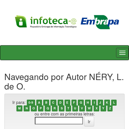
Skip
navigation
Navegando por Autor NÉRY, L.
de O.
Ir para:
0-9
A
B
C
D
E
F
G
H
I
J
K
L
M
N
O
P
Q
R
S
T
U
V
W
X
Y
Z
ou entre com as primeiras letras: