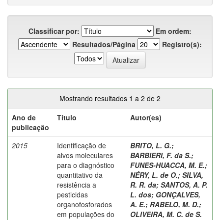
Classificar por:
Em ordem:
Resultados/Página
Registro(s):
Mostrando resultados 1 a 2 de 2
Ano de
Título
Autor(es)
publicação
2015
Identificação de
BRITO, L. G.
;
alvos moleculares
BARBIERI, F. da S.
;
para o diagnóstico
FUNES-HUACCA, M. E.
;
quantitativo da
NÉRY, L. de O.
;
SILVA,
resistência a
R. R. da
;
SANTOS, A. P.
pesticidas
L. dos
;
GONÇALVES,
organofosforados
A. E.
;
RABELO, M. D.
;
em populações do
OLIVEIRA, M. C. de S.