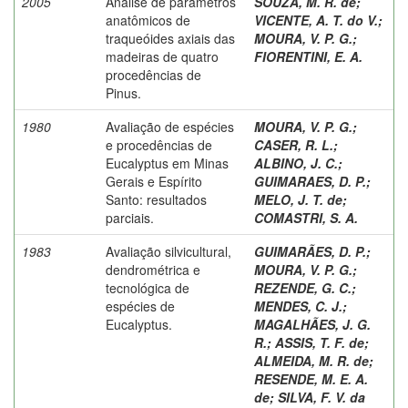
2005
Análise de parâmetros
SOUZA, M. R. de
;
anatômicos de
VICENTE, A. T. do V.
;
traqueóides axiais das
MOURA, V. P. G.
;
madeiras de quatro
FIORENTINI, E. A.
procedências de
Pinus.
1980
Avaliação de espécies
MOURA, V. P. G.
;
e procedências de
CASER, R. L.
;
Eucalyptus em Minas
ALBINO, J. C.
;
Gerais e Espírito
GUIMARAES, D. P.
;
Santo: resultados
MELO, J. T. de
;
parciais.
COMASTRI, S. A.
1983
Avaliação silvicultural,
GUIMARÃES, D. P.
;
dendrométrica e
MOURA, V. P. G.
;
tecnológica de
REZENDE, G. C.
;
espécies de
MENDES, C. J.
;
Eucalyptus.
MAGALHÃES, J. G.
R.
;
ASSIS, T. F. de
;
ALMEIDA, M. R. de
;
RESENDE, M. E. A.
de
;
SILVA, F. V. da