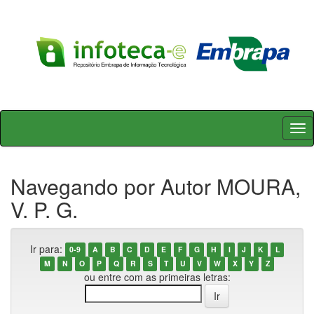
Skip
navigation
Navegando por Autor MOURA,
V. P. G.
Ir para:
0-9
A
B
C
D
E
F
G
H
I
J
K
L
M
N
O
P
Q
R
S
T
U
V
W
X
Y
Z
ou entre com as primeiras letras: