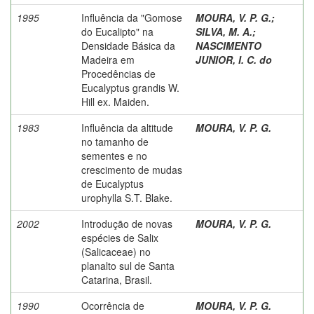
1995
Influência da "Gomose
MOURA, V. P. G.
;
do Eucalipto" na
SILVA, M. A.
;
Densidade Básica da
NASCIMENTO
Madeira em
JUNIOR, I. C. do
Procedências de
Eucalyptus grandis W.
Hill ex. Maiden.
1983
Influência da altitude
MOURA, V. P. G.
no tamanho de
sementes e no
crescimento de mudas
de Eucalyptus
urophylla S.T. Blake.
2002
Introdução de novas
MOURA, V. P. G.
espécies de Salix
(Salicaceae) no
planalto sul de Santa
Catarina, Brasil.
1990
Ocorrência de
MOURA, V. P. G.