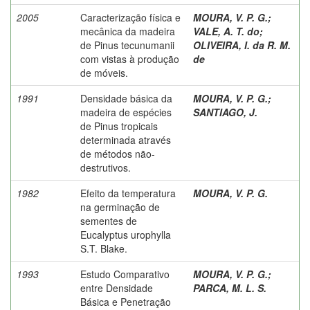
2005
Caracterização física e
MOURA, V. P. G.
;
mecânica da madeira
VALE, A. T. do
;
de Pinus tecunumanii
OLIVEIRA, I. da R. M.
com vistas à produção
de
de móveis.
1991
Densidade básica da
MOURA, V. P. G.
;
madeira de espécies
SANTIAGO, J.
de Pinus tropicais
determinada através
de métodos não-
destrutivos.
1982
Efeito da temperatura
MOURA, V. P. G.
na germinação de
sementes de
Eucalyptus urophylla
S.T. Blake.
1993
Estudo Comparativo
MOURA, V. P. G.
;
entre Densidade
PARCA, M. L. S.
Básica e Penetração