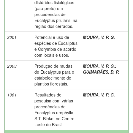
distúrbios fisiológicos
(pau-preto) em
procedências de
Eucalyptus pilularis, na
região dos cerrados.
2001
Potencial e uso de
MOURA, V. P. G.
espécies de Eucaliptus
e Corymbia de acordo
com locais e usos.
2003
Produção de mudas
MOURA, V. P. G.
;
de Eucalyptus para o
GUIMARÃES, D. P.
estabelecimento de
plantios florestais.
1981
Resultados de
MOURA, V. P. G.
pesquisa com várias
procedências de
Eucalyptus urophylla
S.T. Blake, no Centro-
Leste do Brasil.