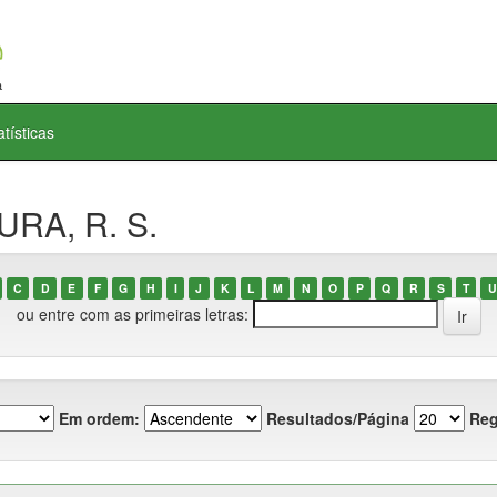
atísticas
URA, R. S.
C
D
E
F
G
H
I
J
K
L
M
N
O
P
Q
R
S
T
U
ou entre com as primeiras letras:
Em ordem:
Resultados/Página
Reg