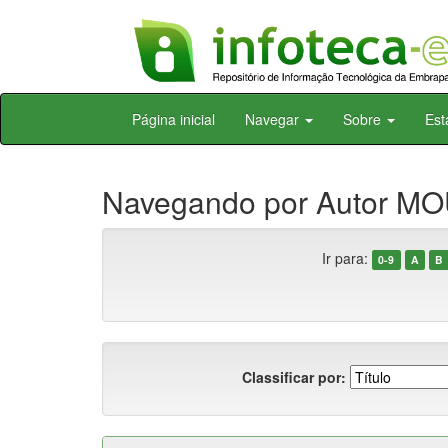
Skip
Página inicial
Navegar
Sobre
Est
navigation
Navegando por Autor MO
Ir para:
0-9
A
B
Classificar por: