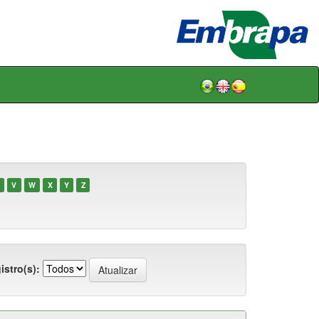
V
W
X
Y
Z
istro(s):