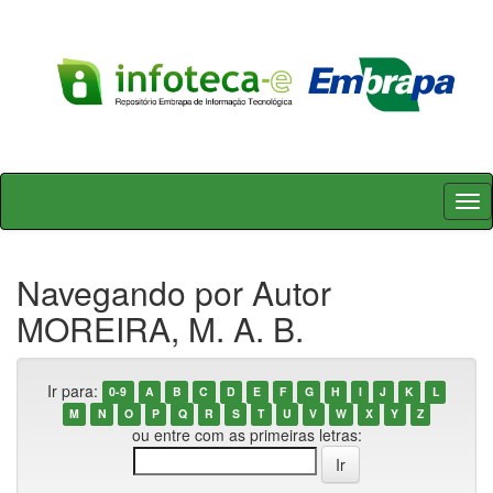
Skip
navigation
Navegando por Autor
MOREIRA, M. A. B.
Ir para:
0-9
A
B
C
D
E
F
G
H
I
J
K
L
M
N
O
P
Q
R
S
T
U
V
W
X
Y
Z
ou entre com as primeiras letras: