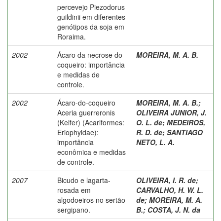
percevejo Piezodorus
guildinii em diferentes
genótipos da soja em
Roraima.
2002
Ácaro da necrose do
MOREIRA, M. A. B.
coqueiro: importância
e medidas de
controle.
2002
Ácaro-do-coqueiro
MOREIRA, M. A. B.
;
Aceria guerreronis
OLIVEIRA JUNIOR, J.
(Keifer) (Acariformes:
O. L. de
;
MEDEIROS,
Eriophyidae):
R. D. de
;
SANTIAGO
importância
NETO, L. A.
econômica e medidas
de controle.
2007
Bicudo e lagarta-
OLIVEIRA, I. R. de
;
rosada em
CARVALHO, H. W. L.
algodoeiros no sertão
de
;
MOREIRA, M. A.
sergipano.
B.
;
COSTA, J. N. da