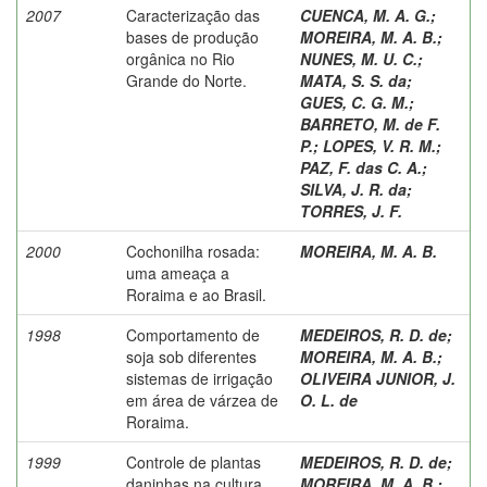
2007
Caracterização das
CUENCA, M. A. G.
;
bases de produção
MOREIRA, M. A. B.
;
orgânica no Rio
NUNES, M. U. C.
;
Grande do Norte.
MATA, S. S. da
;
GUES, C. G. M.
;
BARRETO, M. de F.
P.
;
LOPES, V. R. M.
;
PAZ, F. das C. A.
;
SILVA, J. R. da
;
TORRES, J. F.
2000
Cochonilha rosada:
MOREIRA, M. A. B.
uma ameaça a
Roraima e ao Brasil.
1998
Comportamento de
MEDEIROS, R. D. de
;
soja sob diferentes
MOREIRA, M. A. B.
;
sistemas de irrigação
OLIVEIRA JUNIOR, J.
em área de várzea de
O. L. de
Roraima.
1999
Controle de plantas
MEDEIROS, R. D. de
;
daninhas na cultura
MOREIRA, M. A. B.
;