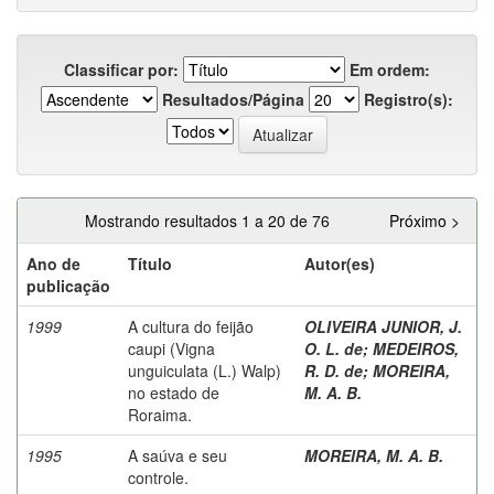
Classificar por:
Em ordem:
Resultados/Página
Registro(s):
Mostrando resultados 1 a 20 de 76
Próximo >
Ano de
Título
Autor(es)
publicação
1999
A cultura do feijão
OLIVEIRA JUNIOR, J.
caupi (Vigna
O. L. de
;
MEDEIROS,
unguiculata (L.) Walp)
R. D. de
;
MOREIRA,
no estado de
M. A. B.
Roraima.
1995
A saúva e seu
MOREIRA, M. A. B.
controle.