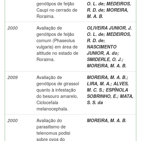
genótipos de feijão
O. L. de
;
MEDEIROS,
Caupi no cerrado de
R. D. de
;
MOREIRA,
Roraima.
M. A. B.
2000
Avaliação de
OLIVEIRA JUNIOR, J.
genótipos de feijão
O. L. de
;
MEDEIROS,
comum (Phaseolus
R. D. de
;
vulgaris) em área de
NASCIMENTO
altitude no estado de
JUNIOR, A. do
;
Roraima.
SMIDERLE, O. J.
;
MOREIRA, M. A. B.
2009
Avaliação de
MOREIRA, M. A. B.
;
genótipos de girassol
LIRA, M. A.
;
ALVES,
quanto à infestação
M. C. S.
;
ESPÍNOLA
do besouro amarelo,
SOBRINHO, E.
;
MATA,
Ciclocefala
S. S. da
melanocephala.
2000
Avaliação do
MOREIRA, M. A. B.
parasitismo de
telenomus podisi
sobre ovos do