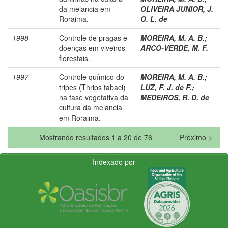
da melancia em
OLIVEIRA JUNIOR, J.
Roraima.
O. L. de
1998
Controle de pragas e
MOREIRA, M. A. B.
;
doenças em viveiros
ARCO-VERDE, M. F.
florestais.
1997
Controle químico do
MOREIRA, M. A. B.
;
tripes (Thrips tabaci)
LUZ, F. J. de F.
;
na fase vegetativa da
MEDEIROS, R. D. de
cultura da melancia
em Roraima.
Mostrando resultados 1 a 20 de 76
Próximo >
Indexado por