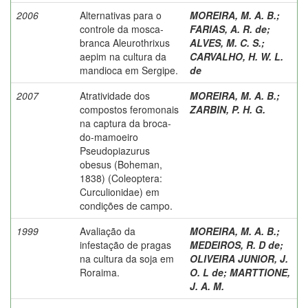
2006
Alternativas para o
MOREIRA, M. A. B.
;
controle da mosca-
FARIAS, A. R. de
;
branca Aleurothrixus
ALVES, M. C. S.
;
aepim na cultura da
CARVALHO, H. W. L.
mandioca em Sergipe.
de
2007
Atratividade dos
MOREIRA, M. A. B.
;
compostos feromonais
ZARBIN, P. H. G.
na captura da broca-
do-mamoeiro
Pseudopiazurus
obesus (Boheman,
1838) (Coleoptera:
Curculionidae) em
condições de campo.
1999
Avaliação da
MOREIRA, M. A. B.
;
infestação de pragas
MEDEIROS, R. D de
;
na cultura da soja em
OLIVEIRA JUNIOR, J.
Roraima.
O. L de
;
MARTTIONE,
J. A. M.