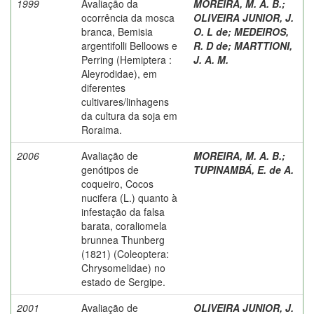
1999
Avaliação da
MOREIRA, M. A. B.
;
ocorrência da mosca
OLIVEIRA JUNIOR, J.
branca, Bemisia
O. L de
;
MEDEIROS,
argentifolli Belloows e
R. D de
;
MARTTIONI,
Perring (Hemiptera :
J. A. M.
Aleyrodidae), em
diferentes
cultivares/linhagens
da cultura da soja em
Roraima.
2006
Avaliação de
MOREIRA, M. A. B.
;
genótipos de
TUPINAMBÁ, E. de A.
coqueiro, Cocos
nucifera (L.) quanto à
infestação da falsa
barata, coraliomela
brunnea Thunberg
(1821) (Coleoptera:
Chrysomelidae) no
estado de Sergipe.
2001
Avaliação de
OLIVEIRA JUNIOR, J.