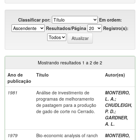
Classificar por:
Em ordem:
Resultados/Página
Registro(s):
Mostrando resultados 1 a 2 de 2
Ano de
Título
Autor(es)
publicação
1981
Análise de investimento de
MONTEIRO,
programas de melhoramento
L. A.
;
de pastagem para a produção
CHUDLEIGH,
de gado de corte no Cerrado.
P. D.
;
GARDNER,
A. L.
1979
Bio-economic analysis of ranch
MONTEIRO,