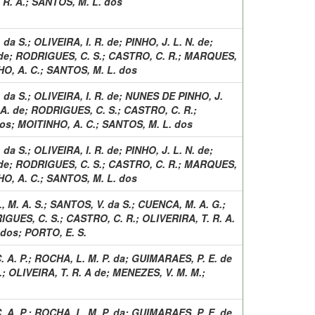
 R. A.
;
SANTOS, M. L. dos
 da S.
;
OLIVEIRA, I. R. de
;
PINHO, J. L. N. de
;
de
;
RODRIGUES, C. S.
;
CASTRO, C. R.
;
MARQUES,
O, A. C.
;
SANTOS, M. L. dos
 da S.
;
OLIVEIRA, I. R. de
;
NUNES DE PINHO, J.
 A. de
;
RODRIGUES, C. S.
;
CASTRO, C. R.
;
dos
;
MOITINHO, A. C.
;
SANTOS, M. L. dos
 da S.
;
OLIVEIRA, I. R. de
;
PINHO, J. L. N. de
;
de
;
RODRIGUES, C. S.
;
CASTRO, C. R.
;
MARQUES,
O, A. C.
;
SANTOS, M. L. dos
 M. A. S.
;
SANTOS, V. da S.
;
CUENCA, M. A. G.
;
IGUES, C. S.
;
CASTRO, C. R.
;
OLIVERIRA, T. R. A.
 dos
;
PORTO, E. S.
 A. P.
;
ROCHA, L. M. P. da
;
GUIMARAES, P. E. de
.
;
OLIVEIRA, T. R. A de
;
MENEZES, V. M. M.
;
 A. P.
;
ROCHA, L. M. P. da
;
GUIMARAES, P. E. de