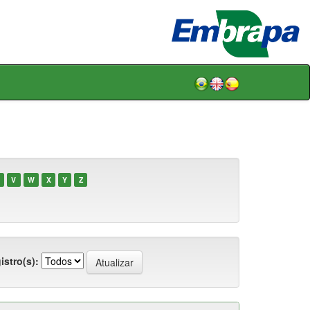
V
W
X
Y
Z
istro(s):