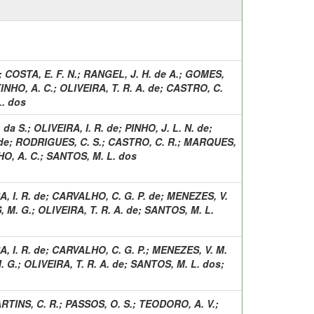
;
COSTA, E. F. N.
;
RANGEL, J. H. de A.
;
GOMES,
INHO, A. C.
;
OLIVEIRA, T. R. A. de
;
CASTRO, C.
. dos
 da S.
;
OLIVEIRA, I. R. de
;
PINHO, J. L. N. de
;
de
;
RODRIGUES, C. S.
;
CASTRO, C. R.
;
MARQUES,
O, A. C.
;
SANTOS, M. L. dos
, I. R. de
;
CARVALHO, C. G. P. de
;
MENEZES, V.
 M. G.
;
OLIVEIRA, T. R. A. de
;
SANTOS, M. L.
, I. R. de
;
CARVALHO, C. G. P.
;
MENEZES, V. M.
. G.
;
OLIVEIRA, T. R. A. de
;
SANTOS, M. L. dos
;
RTINS, C. R.
;
PASSOS, O. S.
;
TEODORO, A. V.
;