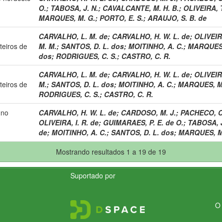
O.
;
TABOSA, J. N.
;
CAVALCANTE, M. H. B.
;
OLIVEIRA, T
MARQUES, M. G.
;
PORTO, E. S.
;
ARAUJO, S. B. de
CARVALHO, L. M. de
;
CARVALHO, H. W. L. de
;
OLIVEIRA
teiros de
M. M.
;
SANTOS, D. L. dos
;
MOITINHO, A. C.
;
MARQUES,
dos
;
RODRIGUES, C. S.
;
CASTRO, C. R.
CARVALHO, L. M. de
;
CARVALHO, H. W. L. de
;
OLIVEIRA
teiros de
M.
;
SANTOS, D. L. dos
;
MOITINHO, A. C.
;
MARQUES, M
RODRIGUES, C. S.
;
CASTRO, C. R.
 no
CARVALHO, H. W. L. de
;
CARDOSO, M. J.
;
PACHECO, C.
OLIVEIRA, I. R. de
;
GUIMARAES, P. E. de O.
;
TABOSA, J
de
;
MOITINHO, A. C.
;
SANTOS, D. L. dos
;
MARQUES, M
Mostrando resultados 1 a 19 de 19
Suportado por
O 