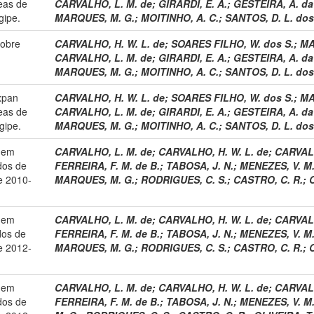
eas de
CARVALHO, L. M. de
;
GIRARDI, E. A.
;
GESTEIRA, A. da
gipe.
MARQUES, M. G.
;
MOITINHO, A. C.
;
SANTOS, D. L. dos
sobre
CARVALHO, H. W. L. de
;
SOARES FILHO, W. dos S.
;
MA
CARVALHO, L. M. de
;
GIRARDI, E. A.
;
GESTEIRA, A. da
MARQUES, M. G.
;
MOITINHO, A. C.
;
SANTOS, D. L. dos
xpan
CARVALHO, H. W. L. de
;
SOARES FILHO, W. dos S.
;
MA
eas de
CARVALHO, L. M. de
;
GIRARDI, E. A.
;
GESTEIRA, A. da
gipe.
MARQUES, M. G.
;
MOITINHO, A. C.
;
SANTOS, D. L. dos
l em
CARVALHO, L. M. de
;
CARVALHO, H. W. L. de
;
CARVALH
dos de
FERREIRA, F. M. de B.
;
TABOSA, J. N.
;
MENEZES, V. M.
e 2010-
MARQUES, M. G.
;
RODRIGUES, C. S.
;
CASTRO, C. R.
;
O
l em
CARVALHO, L. M. de
;
CARVALHO, H. W. L. de
;
CARVALH
dos de
FERREIRA, F. M. de B.
;
TABOSA, J. N.
;
MENEZES, V. M.
e 2012-
MARQUES, M. G.
;
RODRIGUES, C. S.
;
CASTRO, C. R.
;
O
l em
CARVALHO, L. M. de
;
CARVALHO, H. W. L. de
;
CARVALH
dos de
FERREIRA, F. M. de B.
;
TABOSA, J. N.
;
MENEZES, V. M.