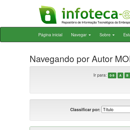
Skip
Página inicial
Navegar
Sobre
Est
navigation
Navegando por Autor MOI
Ir para:
0-9
A
B
Classificar por: