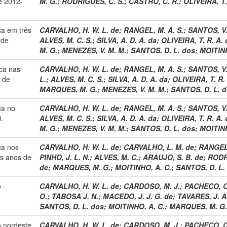
e 2012-
M. G.
;
RODRIGUES, C. S.
;
CASTRO, C. R.
;
OLIVEIRA, T.
a em três
CARVALHO, H. W. L. de
;
RANGEL, M. A. S.
;
SANTOS, V.
 de
ALVES, M. C. S.
;
SILVA, A. D. A. da
;
OLIVEIRA, T. R. A. 
M. G.
;
MENEZES, V. M. M.
;
SANTOS, D. L. dos
;
MOITINH
ca nas
CARVALHO, H. W. L. de
;
RANGEL, M. A. S.
;
SANTOS, V.
e de
L.
;
ALVES, M. C. S.
;
SILVA, A. D. A. da
;
OLIVEIRA, T. R.
MARQUES, M. G.
;
MENEZES, V. M. M.
;
SANTOS, D. L. 
ca no
CARVALHO, H. W. L. de
;
RANGEL, M. A. S.
;
SANTOS, V.
0.
ALVES, M. C. S.
;
SILVA, A. D. A. da
;
OLIVEIRA, T. R. A. 
M. G.
;
MENEZES, V. M. M.
;
SANTOS, D. L. dos
;
MOITINH
ca nos
CARVALHO, H. W. L. de
;
CARVALHO, L. M. de
;
RANGEL,
os anos de
PINHO, J. L. N.
;
ALVES, M. C.
;
ARAUJO, S. B. de
;
RODR
de
;
MARQUES, M. G.
;
MOITINHO, A. C.
;
SANTOS, D. L.
o
CARVALHO, H. W. L. de
;
CARDOSO, M. J.
;
PACHECO, C.
O.
;
TABOSA J. N.
;
MACEDO, J. J. G. de
;
TAVARES, J. A
SANTOS, D. L. dos
;
MOITINHO, A. C.
;
MARQUES, M. G.
o nordeste
CARVALHO, H. W. L. de
;
CARDOSO, M. J.
;
PACHECO, C.