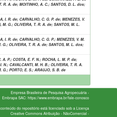
. R. A. de
;
MOITINHO, A. C.
;
SANTOS, D. L. dos
;
, I. R. de
;
CARVALHO, C. G. P. de
;
MENEZES, V.
 M. G.
;
OLIVEIRA, T. R. A. de
;
SANTOS, M. L.
, I. R. de
;
CARVALHO, C. G. P.
;
MENEZES, V. M.
. G.
;
OLIVEIRA, T. R. A. de
;
SANTOS, M. L. dos
;
 A. P.
;
COSTA, E. F. N.
;
ROCHA, L. M. P. da
;
. N.
;
CAVALCANTI, M. H. B.
;
OLIVEIRA, T. R. A.
. G.
;
PORTO, E. S.
;
ARAUJO, S. B. de
Empresa Brasileira de Pesquisa Agropecuária -
Embrapa
SAC:
https://www.embrapa.br/fale-conosco
conteúdo do repositório está licenciado sob a Licença
Creative Commons
Atribuição - NãoComercial -