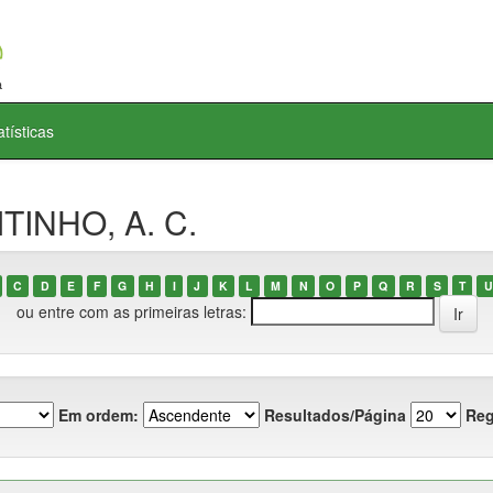
atísticas
TINHO, A. C.
C
D
E
F
G
H
I
J
K
L
M
N
O
P
Q
R
S
T
U
ou entre com as primeiras letras:
Em ordem:
Resultados/Página
Reg