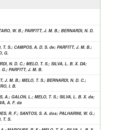
TARO, W. B.
;
PARFITT, J. M. B.
;
BERNARDI, N. D.
 T. S.
;
CAMPOS, A. D. S. de
;
PARFITT, J. M. B.
;
, G.
DI, N. D. C.
;
MELO, T. S.
;
SILVA, L. B. X. DA
;
 G.
;
PARFITT, J. M. B.
, J. M. B.
;
MELO, T. S.
;
BERNARDI, N. D. C.
;
RO, I. B.
, A.
;
GALON, L.
;
MELO, T. S.
;
SILVA, L. B. X. da
;
VA, A. F. da
S, R. F.
;
SANTOS, S. A. dos
;
PALHARINI, W. G.
;
 T. S.
 A.
;
MARQUES, R. F.
;
MELO, T. S.
;
SILVA, L. B. X.