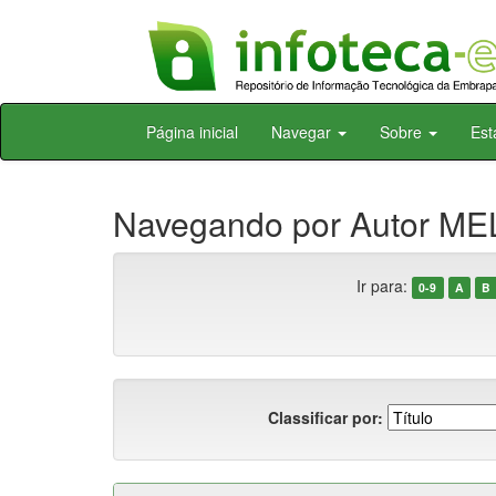
Skip
Página inicial
Navegar
Sobre
Est
navigation
Navegando por Autor MEL
Ir para:
0-9
A
B
Classificar por: