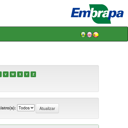
V
W
X
Y
Z
istro(s):