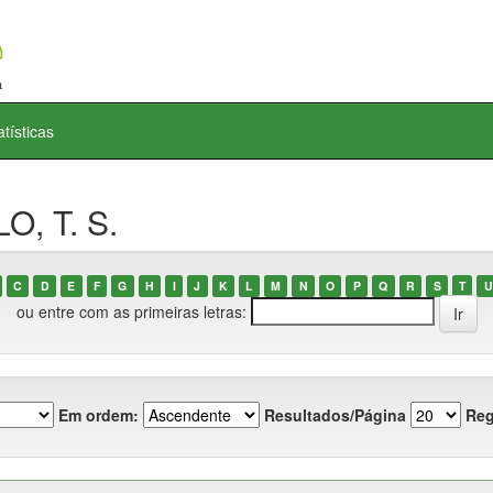
atísticas
O, T. S.
C
D
E
F
G
H
I
J
K
L
M
N
O
P
Q
R
S
T
U
ou entre com as primeiras letras:
Em ordem:
Resultados/Página
Reg