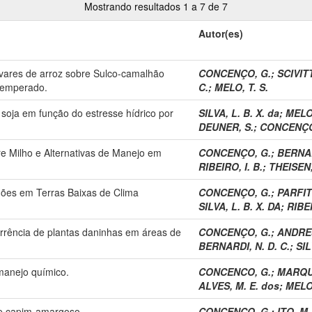
Mostrando resultados 1 a 7 de 7
Autor(es)
ivares de arroz sobre Sulco-camalhão
CONCENÇO, G.
;
SCIVIT
Temperado.
C.
;
MELO, T. S.
soja em função do estresse hídrico por
SILVA, L. B. X. da
;
MELO,
DEUNER, S.
;
CONCENÇO
e Milho e Alternativas de Manejo em
CONCENÇO, G.
;
BERNAR
RIBEIRO, I. B.
;
THEISEN,
lhões em Terras Baixas de Clima
CONCENÇO, G.
;
PARFITT
SILVA, L. B. X. DA
;
RIBEI
rrência de plantas daninhas em áreas de
CONCENÇO, G.
;
ANDRES
BERNARDI, N. D. C.
;
SIL
 manejo químico.
CONCENCO, G.
;
MARQUE
ALVES, M. E. dos
;
MELO,
de capim-amargoso.
CONCENCO, G.
;
ITO, M.