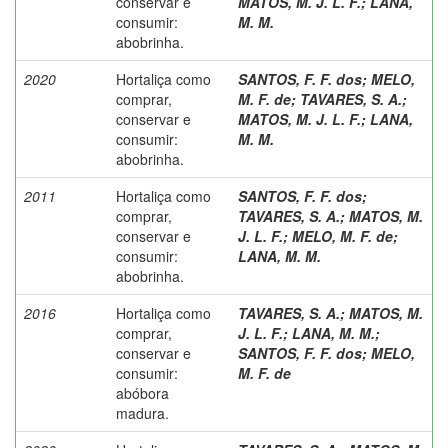
conservar e
MATOS, M. J. L. F.
;
LANA,
consumir:
M. M.
abobrinha.
2020
Hortaliça como
SANTOS, F. F. dos
;
MELO,
comprar,
M. F. de
;
TAVARES, S. A.
;
conservar e
MATOS, M. J. L. F.
;
LANA,
consumir:
M. M.
abobrinha.
2011
Hortaliça como
SANTOS, F. F. dos
;
comprar,
TAVARES, S. A.
;
MATOS, M.
conservar e
J. L. F.
;
MELO, M. F. de
;
consumir:
LANA, M. M.
abobrinha.
2016
Hortaliça como
TAVARES, S. A.
;
MATOS, M.
comprar,
J. L. F.
;
LANA, M. M.
;
conservar e
SANTOS, F. F. dos
;
MELO,
consumir:
M. F. de
abóbora
madura.