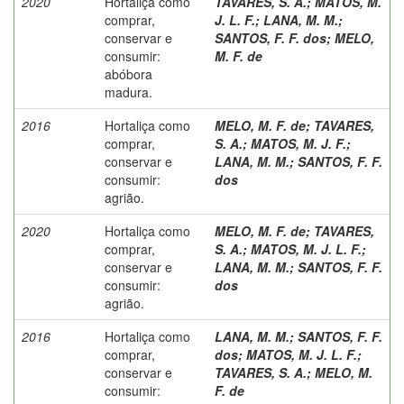
2020
Hortaliça como
TAVARES, S. A.
;
MATOS, M.
comprar,
J. L. F.
;
LANA, M. M.
;
conservar e
SANTOS, F. F. dos
;
MELO,
consumir:
M. F. de
abóbora
madura.
2016
Hortaliça como
MELO, M. F. de
;
TAVARES,
comprar,
S. A.
;
MATOS, M. J. F.
;
conservar e
LANA, M. M.
;
SANTOS, F. F.
consumir:
dos
agrião.
2020
Hortaliça como
MELO, M. F. de
;
TAVARES,
comprar,
S. A.
;
MATOS, M. J. L. F.
;
conservar e
LANA, M. M.
;
SANTOS, F. F.
consumir:
dos
agrião.
2016
Hortaliça como
LANA, M. M.
;
SANTOS, F. F.
comprar,
dos
;
MATOS, M. J. L. F.
;
conservar e
TAVARES, S. A.
;
MELO, M.
consumir:
F. de