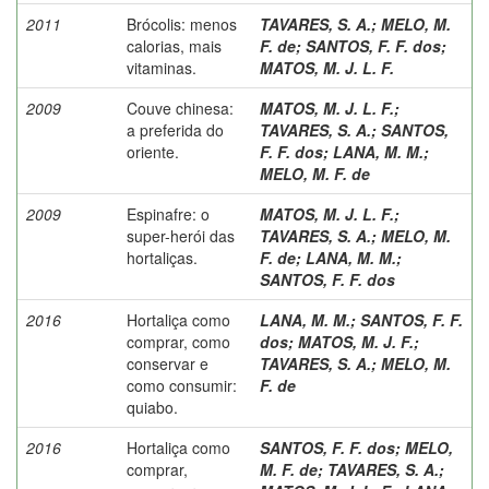
2011
Brócolis: menos
TAVARES, S. A.
;
MELO, M.
calorias, mais
F. de
;
SANTOS, F. F. dos
;
vitaminas.
MATOS, M. J. L. F.
2009
Couve chinesa:
MATOS, M. J. L. F.
;
a preferida do
TAVARES, S. A.
;
SANTOS,
oriente.
F. F. dos
;
LANA, M. M.
;
MELO, M. F. de
2009
Espinafre: o
MATOS, M. J. L. F.
;
super-herói das
TAVARES, S. A.
;
MELO, M.
hortaliças.
F. de
;
LANA, M. M.
;
SANTOS, F. F. dos
2016
Hortaliça como
LANA, M. M.
;
SANTOS, F. F.
comprar, como
dos
;
MATOS, M. J. F.
;
conservar e
TAVARES, S. A.
;
MELO, M.
como consumir:
F. de
quiabo.
2016
Hortaliça como
SANTOS, F. F. dos
;
MELO,
comprar,
M. F. de
;
TAVARES, S. A.
;