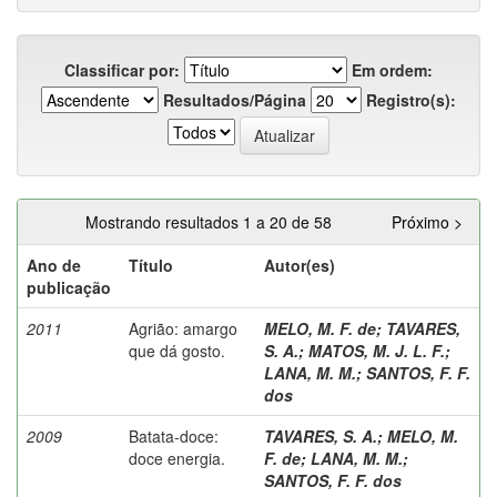
Classificar por:
Em ordem:
Resultados/Página
Registro(s):
Mostrando resultados 1 a 20 de 58
Próximo >
Ano de
Título
Autor(es)
publicação
2011
Agrião: amargo
MELO, M. F. de
;
TAVARES,
que dá gosto.
S. A.
;
MATOS, M. J. L. F.
;
LANA, M. M.
;
SANTOS, F. F.
dos
2009
Batata-doce:
TAVARES, S. A.
;
MELO, M.
doce energia.
F. de
;
LANA, M. M.
;
SANTOS, F. F. dos