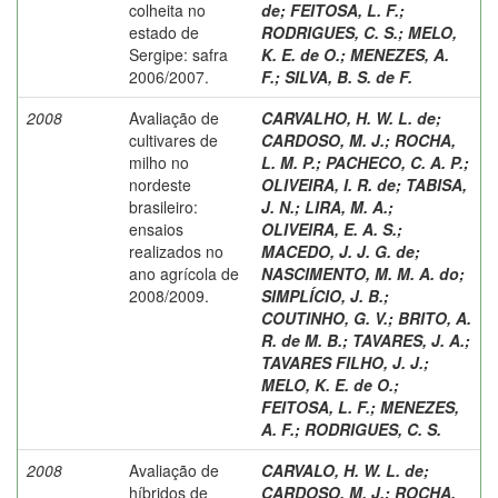
colheita no
de
;
FEITOSA, L. F.
;
estado de
RODRIGUES, C. S.
;
MELO,
Sergipe: safra
K. E. de O.
;
MENEZES, A.
2006/2007.
F.
;
SILVA, B. S. de F.
2008
Avaliação de
CARVALHO, H. W. L. de
;
cultivares de
CARDOSO, M. J.
;
ROCHA,
milho no
L. M. P.
;
PACHECO, C. A. P.
;
nordeste
OLIVEIRA, I. R. de
;
TABISA,
brasileiro:
J. N.
;
LIRA, M. A.
;
ensaios
OLIVEIRA, E. A. S.
;
realizados no
MACEDO, J. J. G. de
;
ano agrícola de
NASCIMENTO, M. M. A. do
;
2008/2009.
SIMPLÍCIO, J. B.
;
COUTINHO, G. V.
;
BRITO, A.
R. de M. B.
;
TAVARES, J. A.
;
TAVARES FILHO, J. J.
;
MELO, K. E. de O.
;
FEITOSA, L. F.
;
MENEZES,
A. F.
;
RODRIGUES, C. S.
2008
Avaliação de
CARVALO, H. W. L. de
;
híbridos de
CARDOSO, M. J.
;
ROCHA,