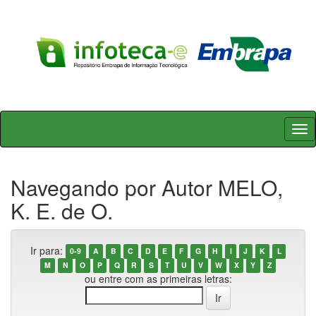
Skip
navigation
Navegando por Autor MELO,
K. E. de O.
Ir para:
0-9
A
B
C
D
E
F
G
H
I
J
K
L
M
N
O
P
Q
R
S
T
U
V
W
X
Y
Z
ou entre com as primeiras letras: