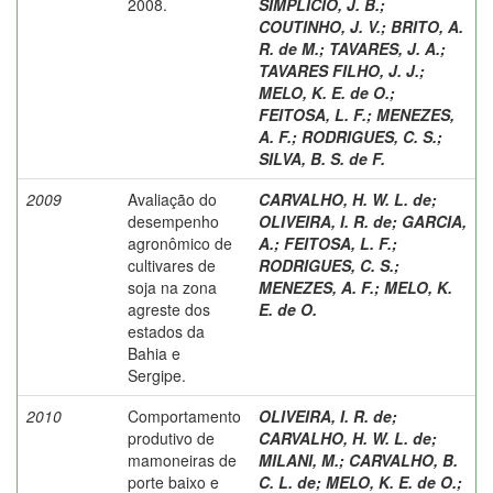
2008.
SIMPLICIO, J. B.
;
COUTINHO, J. V.
;
BRITO, A.
R. de M.
;
TAVARES, J. A.
;
TAVARES FILHO, J. J.
;
MELO, K. E. de O.
;
FEITOSA, L. F.
;
MENEZES,
A. F.
;
RODRIGUES, C. S.
;
SILVA, B. S. de F.
2009
Avaliação do
CARVALHO, H. W. L. de
;
desempenho
OLIVEIRA, I. R. de
;
GARCIA,
agronômico de
A.
;
FEITOSA, L. F.
;
cultivares de
RODRIGUES, C. S.
;
soja na zona
MENEZES, A. F.
;
MELO, K.
agreste dos
E. de O.
estados da
Bahia e
Sergipe.
2010
Comportamento
OLIVEIRA, I. R. de
;
produtivo de
CARVALHO, H. W. L. de
;
mamoneiras de
MILANI, M.
;
CARVALHO, B.
porte baixo e
C. L. de
;
MELO, K. E. de O.
;