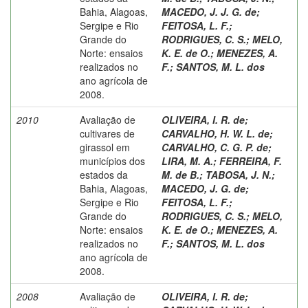
Bahia, Alagoas,
MACEDO, J. J. G. de
;
Sergipe e Rio
FEITOSA, L. F.
;
Grande do
RODRIGUES, C. S.
;
MELO,
Norte: ensaios
K. E. de O.
;
MENEZES, A.
realizados no
F.
;
SANTOS, M. L. dos
ano agrícola de
2008.
2010
Avaliação de
OLIVEIRA, I. R. de
;
cultivares de
CARVALHO, H. W. L. de
;
girassol em
CARVALHO, C. G. P. de
;
municípios dos
LIRA, M. A.
;
FERREIRA, F.
estados da
M. de B.
;
TABOSA, J. N.
;
Bahia, Alagoas,
MACEDO, J. G. de
;
Sergipe e Rio
FEITOSA, L. F.
;
Grande do
RODRIGUES, C. S.
;
MELO,
Norte: ensaios
K. E. de O.
;
MENEZES, A.
realizados no
F.
;
SANTOS, M. L. dos
ano agrícola de
2008.
2008
Avaliação de
OLIVEIRA, I. R. de
;