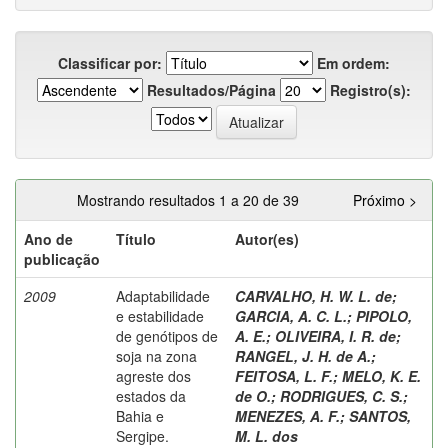
Classificar por:
Em ordem:
Resultados/Página
Registro(s):
Mostrando resultados 1 a 20 de 39
Próximo >
Ano de
Título
Autor(es)
publicação
2009
Adaptabilidade
CARVALHO, H. W. L. de
;
e estabilidade
GARCIA, A. C. L.
;
PIPOLO,
de genótipos de
A. E.
;
OLIVEIRA, I. R. de
;
soja na zona
RANGEL, J. H. de A.
;
agreste dos
FEITOSA, L. F.
;
MELO, K. E.
estados da
de O.
;
RODRIGUES, C. S.
;
Bahia e
MENEZES, A. F.
;
SANTOS,
Sergipe.
M. L. dos