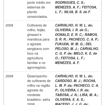
porte médio em
RODRIGUES, C. S.
;
sistemas de
MENEZES, A. F.
;
FEITOSA,
plantio
L. F.
;
SILVA, B. S. de F.
consorciados.
2008
Cultivares de
CARVALHO, H. W. L. de
;
milho, feijão,
OLIVEIRA, I. R. de O.
;
girassol e
DONALD, E. R. C.
;
RAMOS,
mandioca para
S. R. R.
;
PACHECO, C. A. P.
;
o agreste
FUKUDA, W. M. G.
;
DEL
sergipano com
PELOSO, M. J.
;
CARVALHO,
foco na
C. G. P. de
;
MELO, K. E. de
agricultura
O.
;
FEITOSA, L. F.
;
familiar e no
MENEZES, A. F.
agronegócio.
2008
Desempenho
CARVALHO, H. W. L. de
;
de cultivares de
CARDOSO, M. J.
;
ROCHA,
milho na região
L. M. P. da
;
PACHECO, C. A.
agreste do
P.
;
OLIVEIRA, I. R. de
;
nordeste
TABOSA, J. N.
;
LIRA, M. A.
;
brasileiro: safra
OLIVEIRA, E. A. S.
;
2008.
MACEDO, J. J. G. de
;