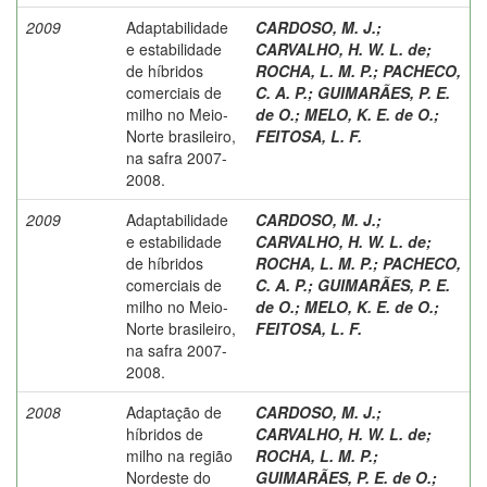
2009
Adaptabilidade
CARDOSO, M. J.
;
e estabilidade
CARVALHO, H. W. L. de
;
de híbridos
ROCHA, L. M. P.
;
PACHECO,
comerciais de
C. A. P.
;
GUIMARÃES, P. E.
milho no Meio-
de O.
;
MELO, K. E. de O.
;
Norte brasileiro,
FEITOSA, L. F.
na safra 2007-
2008.
2009
Adaptabilidade
CARDOSO, M. J.
;
e estabilidade
CARVALHO, H. W. L. de
;
de híbridos
ROCHA, L. M. P.
;
PACHECO,
comerciais de
C. A. P.
;
GUIMARÃES, P. E.
milho no Meio-
de O.
;
MELO, K. E. de O.
;
Norte brasileiro,
FEITOSA, L. F.
na safra 2007-
2008.
2008
Adaptação de
CARDOSO, M. J.
;
híbridos de
CARVALHO, H. W. L. de
;
milho na região
ROCHA, L. M. P.
;
Nordeste do
GUIMARÃES, P. E. de O.
;