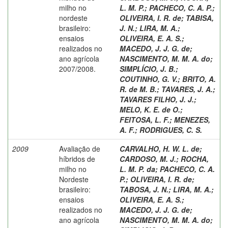
milho no
L. M. P.
;
PACHECO, C. A. P.
;
nordeste
OLIVEIRA, I. R. de
;
TABISA,
brasileiro:
J. N.
;
LIRA, M. A.
;
ensaios
OLIVEIRA, E. A. S.
;
realizados no
MACEDO, J. J. G. de
;
ano agrícola
NASCIMENTO, M. M. A. do
;
2007/2008.
SIMPLÍCIO, J. B.
;
COUTINHO, G. V.
;
BRITO, A.
R. de M. B.
;
TAVARES, J. A.
;
TAVARES FILHO, J. J.
;
MELO, K. E. de O.
;
FEITOSA, L. F.
;
MENEZES,
A. F.
;
RODRIGUES, C. S.
2009
Avaliação de
CARVALHO, H. W. L. de
;
híbridos de
CARDOSO, M. J.
;
ROCHA,
milho no
L. M. P. da
;
PACHECO, C. A.
Nordeste
P.
;
OLIVEIRA, I. R. de
;
brasileiro:
TABOSA, J. N.
;
LIRA, M. A.
;
ensaios
OLIVEIRA, E. A. S.
;
realizados no
MACEDO, J. J. G. de
;
ano agrícola
NASCIMENTO, M. M. A. do
;