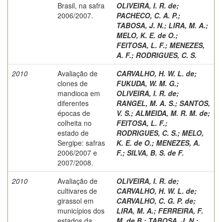
Brasil, na safra
OLIVEIRA, I. R. de
;
2006/2007.
PACHECO, C. A. P.
;
TABOSA, J. N.
;
LIRA, M. A.
;
MELO, K. E. de O.
;
FEITOSA, L. F.
;
MENEZES,
A. F.
;
RODRIGUES, C. S.
2010
Avaliação de
CARVALHO, H. W. L. de
;
clones de
FUKUDA, W. M. G.
;
mandioca em
OLIVEIRA, I. R. de
;
diferentes
RANGEL, M. A. S.
;
SANTOS,
épocas de
V. S.
;
ALMEIDA, M. R. M. de
;
colheita no
FEITOSA, L. F.
;
estado de
RODRIGUES, C. S.
;
MELO,
Sergipe: safras
K. E. de O.
;
MENEZES, A.
2006/2007 e
F.
;
SILVA, B. S. de F.
2007/2008.
2010
Avaliação de
OLIVEIRA, I. R. de
;
cultivares de
CARVALHO, H. W. L. de
;
girassol em
CARVALHO, C. G. P. de
;
municípios dos
LIRA, M. A.
;
FERREIRA, F.
estados da
M. de B.
;
TABOSA, J. N.
;