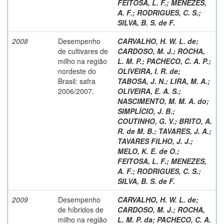
FEITOSA, L. F.
;
MENEZES,
A. F.
;
RODRIGUES, C. S.
;
SILVA, B. S. de F.
2008
Desempenho
CARVALHO, H. W. L. de
;
de cultivares de
CARDOSO, M. J.
;
ROCHA,
milho na região
L. M. P.
;
PACHECO, C. A. P.
;
nordeste do
OLIVEIRA, I. R. de
;
Brasil: safra
TABOSA, J. N.
;
LIRA, M. A.
;
2006/2007.
OLIVEIRA, E. A. S.
;
NASCIMENTO, M. M. A. do
;
SIMPLÍCIO, J. B.
;
COUTINHO, G. V.
;
BRITO, A.
R. de M. B.
;
TAVARES, J. A.
;
TAVARES FILHO, J. J.
;
MELO, K. E. de O.
;
FEITOSA, L. F.
;
MENEZES,
A. F.
;
RODRIGUES, C. S.
;
SILVA, B. S. de F.
2009
Desempenho
CARVALHO, H. W. L. de
;
de híbridos de
CARDOSO, M. J.
;
ROCHA,
milho na região
L. M. P. da
;
PACHECO, C. A.