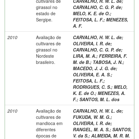
cultivares de
CARVALHO, H. W. L. de
;
girassol no
CARVALHO, C. G. P. de
;
estado de
MELO, K. E. de O.
;
Sergipe.
FEITOSA, L. F.
;
MENEZES,
A. F.
2010
Avaliação de
CARVALHO, H. W. L. de
;
cultivares de
OLIVEIRA, I. R. de
;
girassol no
CARVALHO, C. G. P. de
;
Nordeste
LIRA, M. A.
;
FERREIRA, F.
brasileiro.
M. de B.
;
TABOSA, J. N.
;
MACEDO, J. J. G. de
;
OLIVEIRA, E. A. S.
;
FEITOSA, L. F.
;
RODRIGUES, C. S.
;
MELO,
K. E. de O.
;
MENEZES, A.
F.
;
SANTOS, M. L. dos
2010
Avaliação de
CARVALHO, H. W. L. de
;
cultivares de
FUKUDA, W. M. G.
;
mandioca em
OLIVEIRA, I. R. de
;
diferentes
RANGEL, M. A. S.
;
SANTOS,
épocas de
V. da S.
;
ALMEIDA, M. R. M.