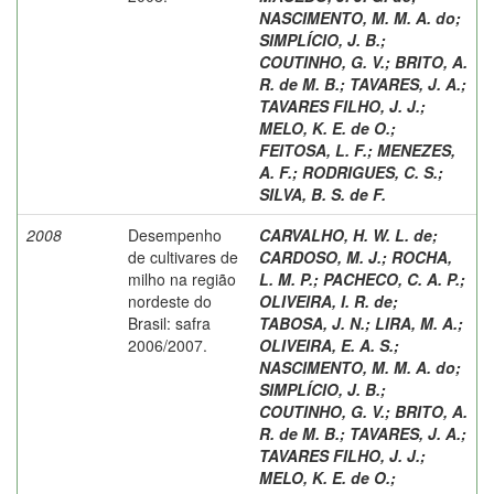
NASCIMENTO, M. M. A. do
;
SIMPLÍCIO, J. B.
;
COUTINHO, G. V.
;
BRITO, A.
R. de M. B.
;
TAVARES, J. A.
;
TAVARES FILHO, J. J.
;
MELO, K. E. de O.
;
FEITOSA, L. F.
;
MENEZES,
A. F.
;
RODRIGUES, C. S.
;
SILVA, B. S. de F.
2008
Desempenho
CARVALHO, H. W. L. de
;
de cultivares de
CARDOSO, M. J.
;
ROCHA,
milho na região
L. M. P.
;
PACHECO, C. A. P.
;
nordeste do
OLIVEIRA, I. R. de
;
Brasil: safra
TABOSA, J. N.
;
LIRA, M. A.
;
2006/2007.
OLIVEIRA, E. A. S.
;
NASCIMENTO, M. M. A. do
;
SIMPLÍCIO, J. B.
;
COUTINHO, G. V.
;
BRITO, A.
R. de M. B.
;
TAVARES, J. A.
;
TAVARES FILHO, J. J.
;
MELO, K. E. de O.
;