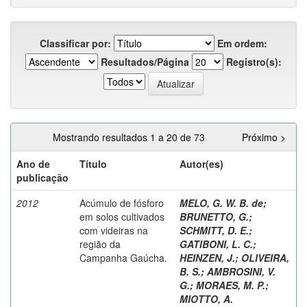
Classificar por:
Em ordem:
Resultados/Página
Registro(s):
Mostrando resultados 1 a 20 de 73
Próximo >
Ano de
Título
Autor(es)
publicação
2012
Acúmulo de fósforo
MELO, G. W. B. de
;
em solos cultivados
BRUNETTO, G.
;
com videiras na
SCHMITT, D. E.
;
região da
GATIBONI, L. C.
;
Campanha Gaúcha.
HEINZEN, J.
;
OLIVEIRA,
B. S.
;
AMBROSINI, V.
G.
;
MORAES, M. P.
;
MIOTTO, A.