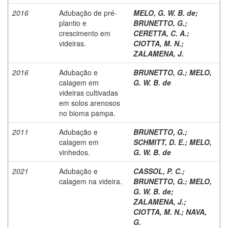
2016
Adubação de pré-
MELO, G. W. B. de
;
plantio e
BRUNETTO, G.
;
crescimento em
CERETTA, C. A.
;
videiras.
CIOTTA, M. N.
;
ZALAMENA, J.
2016
Adubação e
BRUNETTO, G.
;
MELO,
calagem em
G. W. B. de
videiras cultivadas
em solos arenosos
no bioma pampa.
2011
Adubação e
BRUNETTO, G.
;
calagem em
SCHMITT, D. E.
;
MELO,
vinhedos.
G. W. B. de
2021
Adubação e
CASSOL, P. C.
;
calagem na videira.
BRUNETTO, G.
;
MELO,
G. W. B. de
;
ZALAMENA, J.
;
CIOTTA, M. N.
;
NAVA,
G.