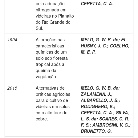
pela adubação
CERETTA, C. A.
nitrogenada em
videiras no Planalto
do Rio Grande do
Sul.
1994
Alterações nas
MELO, G. W. B. de
;
EL-
características
HUSNY, J. C.
;
COELHO,
químicas de um
M. E. P.
solo sob floresta
tropical após a
queima da
vegetação.
2015
Alternativas de
MELO, G. W. B. de
;
práticas agrícolas
ZALAMENA, J.
;
para o cultivo de
ALBARELLO, J. B.
;
videiras em solos
RODIGHERO, K.
;
com alto teor de
CERETTA, C. A.
;
SILVA,
cobre.
L. S. da
;
SOARES, C. R.
F. S.
;
AMBROSINI, V. G.
;
BRUNETTO, G.