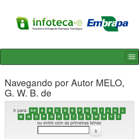
Skip
navigation
Navegando por Autor MELO,
G. W. B. de
Ir para:
0-9
A
B
C
D
E
F
G
H
I
J
K
L
M
N
O
P
Q
R
S
T
U
V
W
X
Y
Z
ou entre com as primeiras letras: