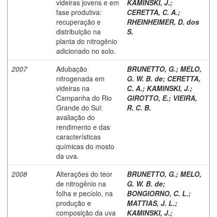
videiras jovens e em
KAMINSKI, J.
;
fase produtiva:
CERETTA, C. A.
;
recuperação e
RHEINHEIMER, D. dos
distribuição na
S.
planta do nitrogênio
adicionado no solo.
2007
Adubação
BRUNETTO, G.
;
MELO,
nitrogenada em
G. W. B. de
;
CERETTA,
videiras na
C. A.
;
KAMINSKI, J.
;
Campanha do Rio
GIROTTO, E.
;
VIEIRA,
Grande do Sul:
R. C. B.
avaliação do
rendimento e das
características
químicas do mosto
da uva.
2008
Alterações do teor
BRUNETTO, G.
;
MELO,
de nitrogênio na
G. W. B. de
;
folha e pecíolo, na
BONGIORNO, C. L.
;
produção e
MATTIAS, J. L.
;
composição da uva
KAMINSKI, J.
;