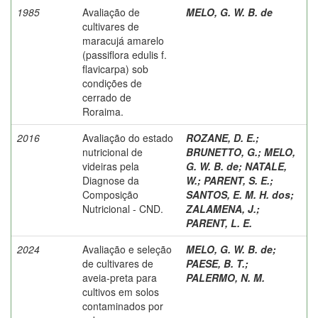
1985
Avaliação de
MELO, G. W. B. de
cultivares de
maracujá amarelo
(passiflora edulis f.
flavicarpa) sob
condições de
cerrado de
Roraima.
2016
Avaliação do estado
ROZANE, D. E.
;
nutricional de
BRUNETTO, G.
;
MELO,
videiras pela
G. W. B. de
;
NATALE,
Diagnose da
W.
;
PARENT, S. E.
;
Composição
SANTOS, E. M. H. dos
;
Nutricional - CND.
ZALAMENA, J.
;
PARENT, L. E.
2024
Avaliação e seleção
MELO, G. W. B. de
;
de cultivares de
PAESE, B. T.
;
aveia-preta para
PALERMO, N. M.
cultivos em solos
contaminados por