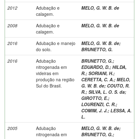
2012
Adubação e
MELO, G. W. B. de
calagem.
2008
Adubação e
MELO, G. W. B. de
calagem.
2016
Adubação e manejo
MELO, G. W. B. de
;
do solo.
BRUNETTO, G.
2016
Adubação
BRUNETTO, G.
;
nitrogenada em
EDUARDO, D.
;
HILDA,
videiras em
R.
;
SORIANI, H.
;
produção na região
CERETTA, C. A.
;
MELO,
Sul do Brasil.
G. W. B. de
;
COUTO, R.
R.
;
SILVA, L. O. S. da
;
GIROTTO, E.
;
LOURENZI, C. R.
;
COMIM, J. J.
;
LESSA, A.
L.
2005
Adubação
MELO, G. W. B. de
;
nitrogenada em
BRUNETTO, G.
;