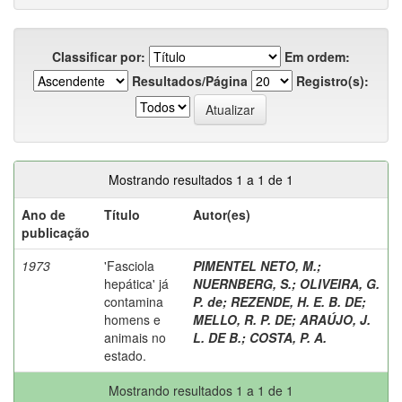
Classificar por:
Em ordem:
Resultados/Página
Registro(s):
Mostrando resultados 1 a 1 de 1
Ano de
Título
Autor(es)
publicação
1973
'Fasciola
PIMENTEL NETO, M.
;
hepática' já
NUERNBERG, S.
;
OLIVEIRA, G.
contamina
P. de
;
REZENDE, H. E. B. DE
;
homens e
MELLO, R. P. DE
;
ARAÚJO, J.
animais no
L. DE B.
;
COSTA, P. A.
estado.
Mostrando resultados 1 a 1 de 1