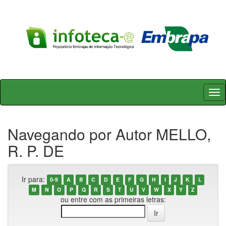
Skip
navigation
Navegando por Autor MELLO,
R. P. DE
Ir para:
0-9
A
B
C
D
E
F
G
H
I
J
K
L
M
N
O
P
Q
R
S
T
U
V
W
X
Y
Z
ou entre com as primeiras letras: