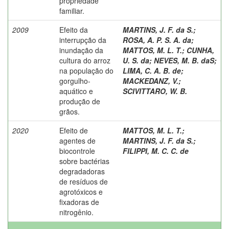
propriedade
familiar.
2009
Efeito da
MARTINS, J. F. da S.
;
interrupção da
ROSA, A. P. S. A. da
;
inundação da
MATTOS, M. L. T.
;
CUNHA,
cultura do arroz
U. S. da
;
NEVES, M. B. daS
;
na população do
LIMA, C. A. B. de
;
gorgulho-
MACKEDANZ, V.
;
aquático e
SCIVITTARO, W. B.
produção de
grãos.
2020
Efeito de
MATTOS, M. L. T.
;
agentes de
MARTINS, J. F. da S.
;
biocontrole
FILIPPI, M. C. C. de
sobre bactérias
degradadoras
de resíduos de
agrotóxicos e
fixadoras de
nitrogênio.