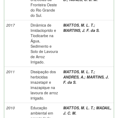
Fronteira Oeste
do Rio Grande
do Sul.
2017
Dinâmica de
MATTOS, M. L. T.
;
Imidacloprido e
MARTINS, J. F. da S.
Tiodicarbe na
Água,
Sedimento e
Solo de Lavoura
de Arroz
Irrigado.
2011
Dissipação dos
MATTOS, M. L. T.
;
herbicidas
ANDRES, A.
;
MARTINS, J.
imazetapir e
F. da S.
imazapique na
lavoura de arroz
irrigado.
2010
Educação
MATTOS, M. L. T.
;
MADAIL,
ambiental em
J. C. M.