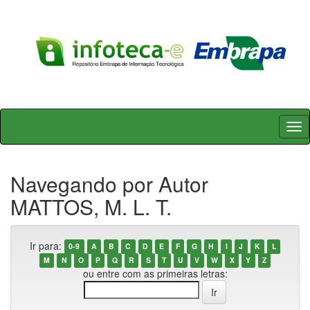
Skip
navigation
Navegando por Autor
MATTOS, M. L. T.
Ir para:
0-9
A
B
C
D
E
F
G
H
I
J
K
L
M
N
O
P
Q
R
S
T
U
V
W
X
Y
Z
ou entre com as primeiras letras: