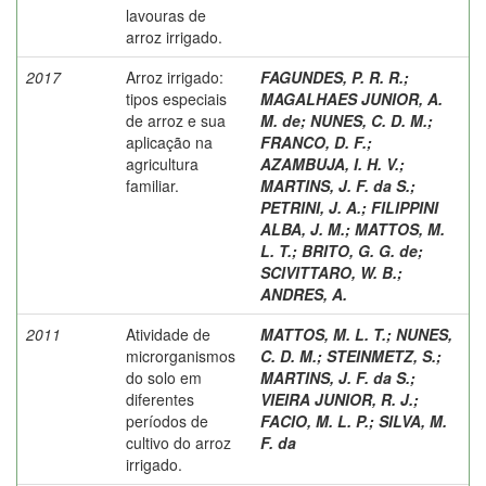
lavouras de
arroz irrigado.
2017
Arroz irrigado:
FAGUNDES, P. R. R.
;
tipos especiais
MAGALHAES JUNIOR, A.
de arroz e sua
M. de
;
NUNES, C. D. M.
;
aplicação na
FRANCO, D. F.
;
agricultura
AZAMBUJA, I. H. V.
;
familiar.
MARTINS, J. F. da S.
;
PETRINI, J. A.
;
FILIPPINI
ALBA, J. M.
;
MATTOS, M.
L. T.
;
BRITO, G. G. de
;
SCIVITTARO, W. B.
;
ANDRES, A.
2011
Atividade de
MATTOS, M. L. T.
;
NUNES,
microrganismos
C. D. M.
;
STEINMETZ, S.
;
do solo em
MARTINS, J. F. da S.
;
diferentes
VIEIRA JUNIOR, R. J.
;
períodos de
FACIO, M. L. P.
;
SILVA, M.
cultivo do arroz
F. da
irrigado.