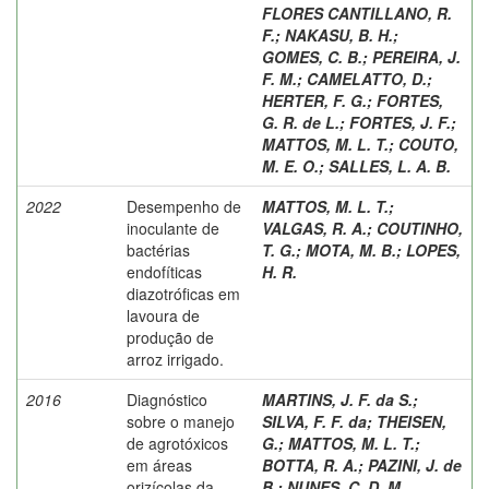
FLORES CANTILLANO, R.
F.
;
NAKASU, B. H.
;
GOMES, C. B.
;
PEREIRA, J.
F. M.
;
CAMELATTO, D.
;
HERTER, F. G.
;
FORTES,
G. R. de L.
;
FORTES, J. F.
;
MATTOS, M. L. T.
;
COUTO,
M. E. O.
;
SALLES, L. A. B.
2022
Desempenho de
MATTOS, M. L. T.
;
inoculante de
VALGAS, R. A.
;
COUTINHO,
bactérias
T. G.
;
MOTA, M. B.
;
LOPES,
endofíticas
H. R.
diazotróficas em
lavoura de
produção de
arroz irrigado.
2016
Diagnóstico
MARTINS, J. F. da S.
;
sobre o manejo
SILVA, F. F. da
;
THEISEN,
de agrotóxicos
G.
;
MATTOS, M. L. T.
;
em áreas
BOTTA, R. A.
;
PAZINI, J. de
orizícolas da
B.
;
NUNES, C. D. M.