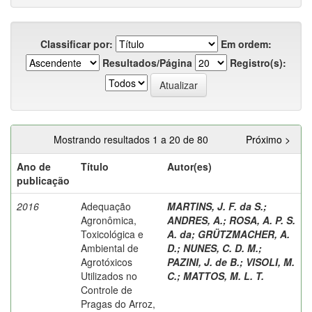
Classificar por:
Em ordem:
Resultados/Página
Registro(s):
Mostrando resultados 1 a 20 de 80
Próximo >
Ano de
Título
Autor(es)
publicação
2016
Adequação
MARTINS, J. F. da S.
;
Agronômica,
ANDRES, A.
;
ROSA, A. P. S.
Toxicológica e
A. da
;
GRÜTZMACHER, A.
Ambiental de
D.
;
NUNES, C. D. M.
;
Agrotóxicos
PAZINI, J. de B.
;
VISOLI, M.
Utilizados no
C.
;
MATTOS, M. L. T.
Controle de
Pragas do Arroz,