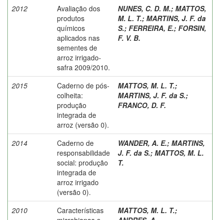
2012
Avaliação dos
NUNES, C. D. M.
;
MATTOS,
produtos
M. L. T.
;
MARTINS, J. F. da
químicos
S.
;
FERREIRA, E.
;
FORSIN,
aplicados nas
F. V. B.
sementes de
arroz irrigado-
safra 2009/2010.
2015
Caderno de pós-
MATTOS, M. L. T.
;
colheita:
MARTINS, J. F. da S.
;
produção
FRANCO, D. F.
integrada de
arroz (versão 0).
2014
Caderno de
WANDER, A. E.
;
MARTINS,
responsabilidade
J. F. da S.
;
MATTOS, M. L.
social: produção
T.
integrada de
arroz irrigado
(versão 0).
2010
Características
MATTOS, M. L. T.
;
microbianas e
ANDRES, A.