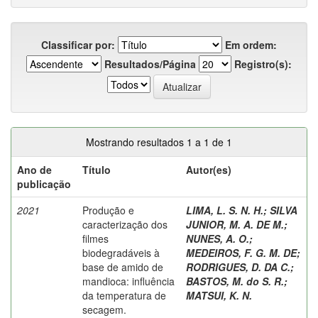
Classificar por:
Em ordem:
Resultados/Página
Registro(s):
Mostrando resultados 1 a 1 de 1
Ano de
Título
Autor(es)
publicação
2021
Produção e
LIMA, L. S. N. H.
;
SILVA
caracterização dos
JUNIOR, M. A. DE M.
;
filmes
NUNES, A. O.
;
biodegradáveis à
MEDEIROS, F. G. M. DE
;
base de amido de
RODRIGUES, D. DA C.
;
mandioca: influência
BASTOS, M. do S. R.
;
da temperatura de
MATSUI, K. N.
secagem.