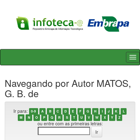
Skip
navigation
Navegando por Autor MATOS,
G. B. de
Ir para:
0-9
A
B
C
D
E
F
G
H
I
J
K
L
M
N
O
P
Q
R
S
T
U
V
W
X
Y
Z
ou entre com as primeiras letras: