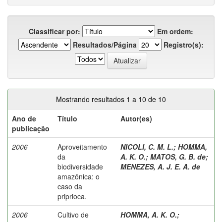
Classificar por:
Em ordem:
Resultados/Página
Registro(s):
Mostrando resultados 1 a 10 de 10
Ano de
Título
Autor(es)
publicação
2006
Aproveitamento
NICOLI, C. M. L.
;
HOMMA,
da
A. K. O.
;
MATOS, G. B. de
;
biodiversidade
MENEZES, A. J. E. A. de
amazônica: o
caso da
priprioca.
2006
Cultivo de
HOMMA, A. K. O.
;