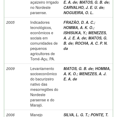
açaizeiro irrigado
E. A. de
;
MATOS, G. B. de
;
no Nordeste
CARVALHO, J. E. U. de
;
paraense.
NOGUEIRA, O. L.
2005
Indicadores
FRAZÃO, D. A. C.
;
tecnológicos,
HOMMA, A. K. O.
;
econômicos e
ISHISUKA, Y.
;
MENEZES,
sociais em
A. J. E. A. de
;
MATOS, G.
comunidades de
B. de
;
ROCHA, A. C. P. N.
pequenos
da
agricultores de
Tomé-Açu, PA.
2009
Levantamento
MATOS, G. B. de
;
HOMMA,
socioeconômico
A. K. O.
;
MENEZES, A. J.
do bacurizeiro
E. A. de
nativo das
mesorregiões do
Nordeste
paraense e do
Marajó.
2006
Manejo
SILVA, L. G. T.
;
PONTE, T.