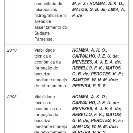
comunitário de
M. F. X.
;
HOMMA, A. K. O.
;
microbacias
MATOS, G. B. de
;
LIMA, A.
hidrográficas em
P. de
áreas de
assentamento do
Sudeste
Paraense.
2010
Viabilidade
HOMMA, A. K. O.
;
técnica e
CARVALHO, J. E. U. de
;
econômica da
MENEZES, A. J. E. A. de
;
formação de
REBELLO, F. K.
;
MATOS,
bacurizal
G. B. de
;
PEROTES, K. F.
;
mediante manejo
SANTOS, W. N. M. dos
;
de rebrotamento.
PEREIRA, P. R. S.
2008
Viabilidade
HOMMA, A. K. O.
;
técnica e
CARVALHO, J. E. U. de
;
econômica da
MENEZES, A. J. E. A. de
;
formação de
REBELLO, F. K.
;
MATOS,
bacurizal
G. B. de
;
PEROTES, K. F.
;
mediante manejo
SANTOS, W. N. M. dos
;
de rebrotamento.
PEREIRA, P. R. S.