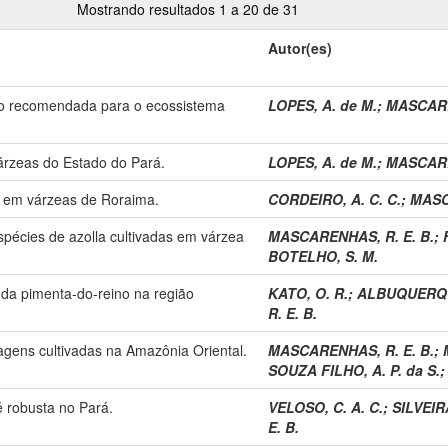
Mostrando resultados 1 a 20 de 31
Autor(es)
ado recomendada para o ecossistema
LOPES, A. de M.
;
MASCARE
várzeas do Estado do Pará.
LOPES, A. de M.
;
MASCARE
z em várzeas de Roraima.
CORDEIRO, A. C. C.
;
MASC
écies de azolla cultivadas em várzea
MASCARENHAS, R. E. B.
;
BOTELHO, S. M.
 da pimenta-do-reino na região
KATO, O. R.
;
ALBUQUERQUE
R. E. B.
agens cultivadas na Amazônia Oriental.
MASCARENHAS, R. E. B.
;
SOUZA FILHO, A. P. da S.
é robusta no Pará.
VELOSO, C. A. C.
;
SILVEIR
E. B.