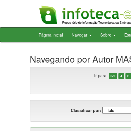
Skip
Página inicial
Navegar
Sobre
Est
navigation
Navegando por Autor MA
Ir para:
0-9
A
B
Classificar por: