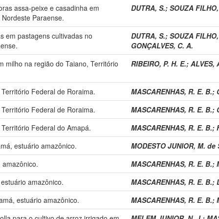
soras assa-peixe e casadinha em
DUTRA, S.
;
SOUZA FILHO, A
, Nordeste Paraense.
as em pastagens cultivadas no
DUTRA, S.
;
SOUZA FILHO, A
aense.
GONÇALVES, C. A.
 milho na região do Taiano, Território
RIBEIRO, P. H. E.
;
ALVES, A
 Território Federal de Roraima.
MASCARENHAS, R. E. B.
;
 Território Federal de Roraima.
MASCARENHAS, R. E. B.
;
 Território Federal do Amapá.
MASCARENHAS, R. E. B.
;
amá, estuário amazônico.
MODESTO JUNIOR, M. de 
o amazônico.
MASCARENHAS, R. E. B.
;
o estuário amazônico.
MASCARENHAS, R. E. B.
;
uamá, estuário amazônico.
MASCARENHAS, R. E. B.
;
lla para o cultivo de arroz irrigado em
MELEM JUNIOR, N. J.
;
MAS