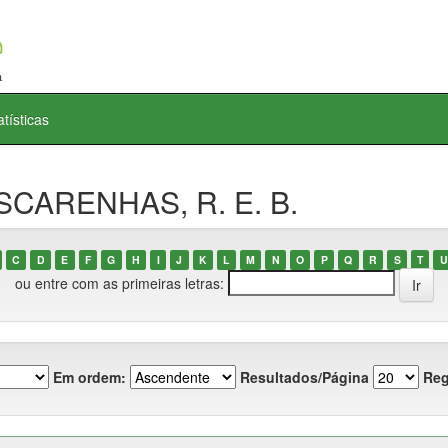
atísticas
SCARENHAS, R. E. B.
C
D
E
F
G
H
I
J
K
L
M
N
O
P
Q
R
S
T
U
ou entre com as primeiras letras:
Em ordem:
Resultados/Página
Reg