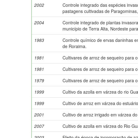
2002
Controle integrado das espécies inva
pastagens cultivadas de Paragominas
2004
Controle integrado de plantas invasor
município de Terra Alta, Nordeste par
1983
Controle químico de ervas daninhas em
de Roraima.
1981
Cultivares de arroz de sequeiro para o
1981
Cultivares de arroz de sequeiro para o
1979
Cultivares de arroz de sequeiro para o
1999
Cultivo da azolla em várzea do rio Gu
1999
Cultivo de arroz em várzea do estuári
2001
Cultivo de arroz irrigado em várzea d
2007
Cultivo de azolla em várzea do Rio G
2003
Efeito da época de incorporação de azo