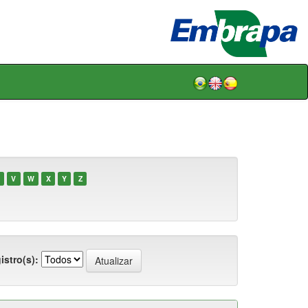
V
W
X
Y
Z
istro(s):