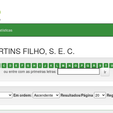
atísticas
TINS FILHO, S. E. C.
C
D
E
F
G
H
I
J
K
L
M
N
O
P
Q
R
S
T
U
ou entre com as primeiras letras:
Em ordem:
Resultados/Página
Reg