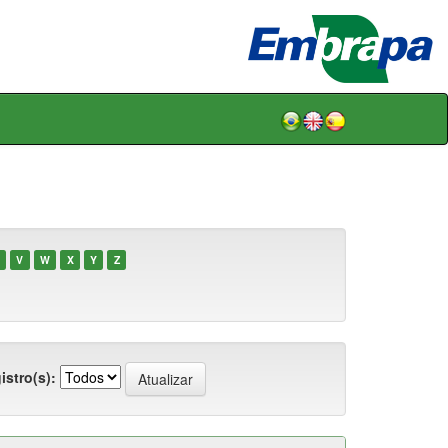
V
W
X
Y
Z
istro(s):