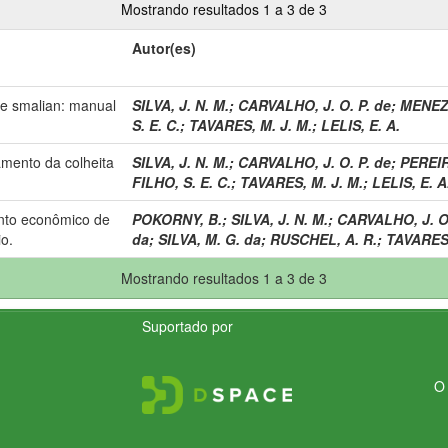
Mostrando resultados 1 a 3 de 3
Autor(es)
de smalian: manual
SILVA, J. N. M.
;
CARVALHO, J. O. P. de
;
MENEZE
S. E. C.
;
TAVARES, M. J. M.
;
LELIS, E. A.
amento da colheita
SILVA, J. N. M.
;
CARVALHO, J. O. P. de
;
PEREIR
FILHO, S. E. C.
;
TAVARES, M. J. M.
;
LELIS, E. A
nto econômico de
POKORNY, B.
;
SILVA, J. N. M.
;
CARVALHO, J. O.
io.
da
;
SILVA, M. G. da
;
RUSCHEL, A. R.
;
TAVARES,
Mostrando resultados 1 a 3 de 3
Suportado por
O 