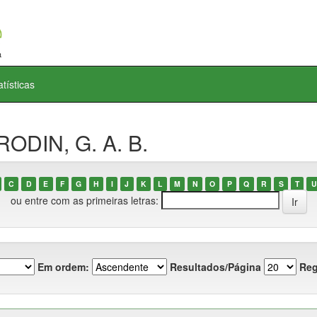
atísticas
ODIN, G. A. B.
C
D
E
F
G
H
I
J
K
L
M
N
O
P
Q
R
S
T
U
ou entre com as primeiras letras:
Em ordem:
Resultados/Página
Reg