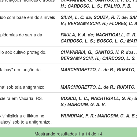
H.
;
CARDOSO, L. S.
;
FIALHO, F. B.
egido com base em dois níveis
SILVA, L. C. da
;
SOUZA, R. T. de
;
SAN
B.
;
BERGAMASCHI, H.
;
FLORES, C. A
epidemias de sarna da
PAULA, V. A. de
;
NACHTIGALL, G. R.
CARDOSO, L. S.
;
BOSCO, L. C.
;
MARO
lo sob cultivo protegido.
CHAVARRIA, G.
;
SANTOS, H. P. dos
;
BERGAMASCHI, H.
;
CARDOSO, L. S.
"Galaxy" em função da
MARCHIORETTO, L. de R.
;
RUFATO, 
a' sob tela antigranizo.
MARCHIORETTO, L. de R.
;
RUFATO, 
cieira em Vacaria, RS.
BOSCO, L. C.
;
NACHTIGALL, G. R.
;
B
S.
;
MARODIN, G. A. B.
inilglicina e tikkun no
WUNDRAK, F. R.
;
MARODIN, G. A. B.
axy' sob tela antigranizo.
Mostrando resultados 1 a 14 de 14