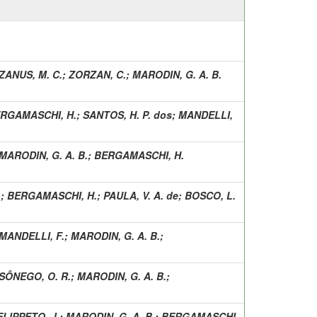
ZANUS, M. C.
;
ZORZAN, C.
;
MARODIN, G. A. B.
RGAMASCHI, H.
;
SANTOS, H. P. dos
;
MANDELLI,
MARODIN, G. A. B.
;
BERGAMASCHI, H.
.
;
BERGAMASCHI, H.
;
PAULA, V. A. de
;
BOSCO, L.
MANDELLI, F.
;
MARODIN, G. A. B.
;
SÔNEGO, O. R.
;
MARODIN, G. A. B.
;
ELIPPETO, J.
;
MARODIN, G. A. B.
;
BERGAMASCHI,