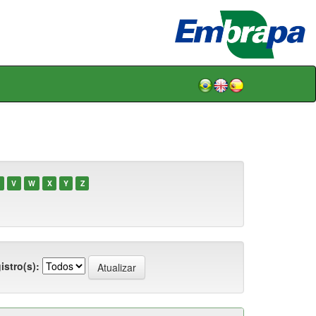
V
W
X
Y
Z
istro(s):