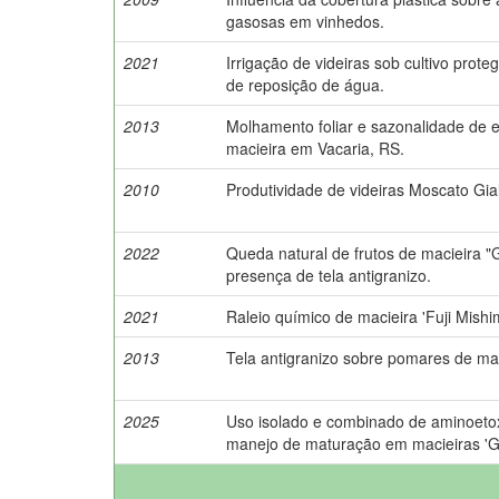
gasosas em vinhedos.
2021
Irrigação de videiras sob cultivo prot
de reposição de água.
2013
Molhamento foliar e sazonalidade de 
macieira em Vacaria, RS.
2010
Produtividade de videiras Moscato Gial
2022
Queda natural de frutos de macieira 
presença de tela antigranizo.
2021
Raleio químico de macieira 'Fuji Mishim
2013
Tela antigranizo sobre pomares de ma
2025
Uso isolado e combinado de aminoetoxiv
manejo de maturação em macieiras 'Gal