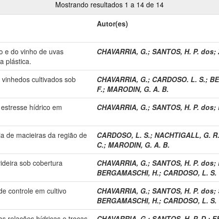
Mostrando resultados 1 a 14 de 14
Autor(es)
o e do vinho de uvas
CHAVARRIA, G.
;
SANTOS, H. P. dos
;
a plástica.
 vinhedos cultivados sob
CHAVARRIA, G.
;
CARDOSO. L. S.
;
BE
F.
;
MARODIN, G. A. B.
 estresse hídrico em
CHAVARRIA, G.
;
SANTOS, H. P. dos
;
a de macieiras da região de
CARDOSO, L. S.
;
NACHTIGALL, G. R
C.
;
MARODIN, G. A. B.
ideira sob cobertura
CHAVARRIA, G.
;
SANTOS, H. P. dos
;
BERGAMASCHI, H.
;
CARDOSO, L. S.
e controle em cultivo
CHAVARRIA, G.
;
SANTOS, H. P. dos
;
BERGAMASCHI, H.
;
CARDOSO, L. S.
as relações hídricas e trocas
CHAVARRIA, G.
;
SANTOS, H. P. D.
;
F