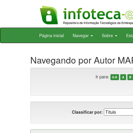
Skip
Página inicial
Navegar
Sobre
Est
navigation
Navegando por Autor MAR
Ir para:
0-9
A
B
Classificar por: