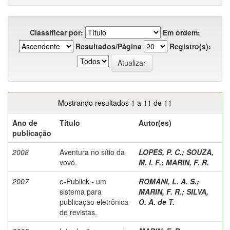
Classificar por:
Em ordem:
Resultados/Página
Registro(s):
Mostrando resultados 1 a 11 de 11
Ano de
Título
Autor(es)
publicação
2008
Aventura no sítio da
LOPES, P. C.
;
SOUZA,
vovó.
M. I. F.
;
MARIN, F. R.
2007
e-Publick - um
ROMANI, L. A. S.
;
sistema para
MARIN, F. R.
;
SILVA,
publicação eletrônica
O. A. de T.
de revistas.