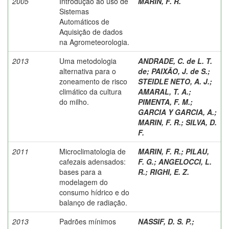
2005
Introdução ao uso de
MARIN, F. R.
Sistemas
Automáticos de
Aquisição de dados
na Agrometeorologia.
2013
Uma metodologia
ANDRADE, C. de L. T.
alternativa para o
de
;
PAIXÃO, J. de S.
;
zoneamento de risco
STEIDLE NETO, A. J.
;
climático da cultura
AMARAL, T. A.
;
do milho.
PIMENTA, F. M.
;
GARCIA Y GARCIA, A.
;
MARIN, F. R.
;
SILVA, D.
F.
2011
Microclimatologia de
MARIN, F. R.
;
PILAU,
cafezais adensados:
F. G.
;
ANGELOCCI, L.
bases para a
R.
;
RIGHI, E. Z.
modelagem do
consumo hídrico e do
balanço de radiação.
2013
Padrões mínimos
NASSIF, D. S. P.
;