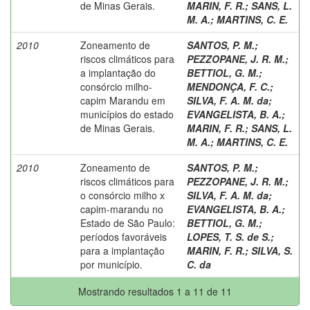
de Minas Gerais.
MARIN, F. R.
;
SANS, L.
M. A.
;
MARTINS, C. E.
2010
Zoneamento de
SANTOS, P. M.
;
riscos climáticos para
PEZZOPANE, J. R. M.
;
a implantação do
BETTIOL, G. M.
;
consórcio milho-
MENDONÇA, F. C.
;
capim Marandu em
SILVA, F. A. M. da
;
municípios do estado
EVANGELISTA, B. A.
;
de Minas Gerais.
MARIN, F. R.
;
SANS, L.
M. A.
;
MARTINS, C. E.
2010
Zoneamento de
SANTOS, P. M.
;
riscos climáticos para
PEZZOPANE, J. R. M.
;
o consórcio milho x
SILVA, F. A. M. da
;
capim-marandu no
EVANGELISTA, B. A.
;
Estado de São Paulo:
BETTIOL, G. M.
;
períodos favoráveis
LOPES, T. S. de S.
;
para a implantação
MARIN, F. R.
;
SILVA, S.
por município.
C. da
Mostrando resultados 1 a 11 de 11