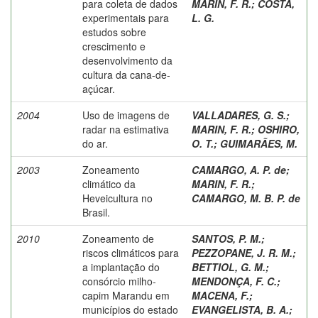
para coleta de dados
MARIN, F. R.
;
COSTA,
experimentais para
L. G.
estudos sobre
crescimento e
desenvolvimento da
cultura da cana-de-
açúcar.
2004
Uso de imagens de
VALLADARES, G. S.
;
radar na estimativa
MARIN, F. R.
;
OSHIRO,
do ar.
O. T.
;
GUIMARÃES, M.
2003
Zoneamento
CAMARGO, A. P. de
;
climático da
MARIN, F. R.
;
Heveicultura no
CAMARGO, M. B. P. de
Brasil.
2010
Zoneamento de
SANTOS, P. M.
;
riscos climáticos para
PEZZOPANE, J. R. M.
;
a implantação do
BETTIOL, G. M.
;
consórcio milho-
MENDONÇA, F. C.
;
capim Marandu em
MACENA, F.
;
municípios do estado
EVANGELISTA, B. A.
;