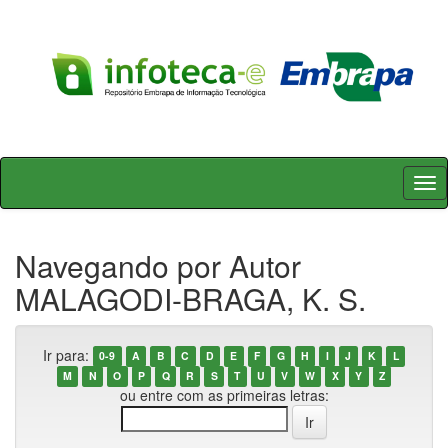
Skip
navigation
Navegando por Autor
MALAGODI-BRAGA, K. S.
Ir para:
0-9
A
B
C
D
E
F
G
H
I
J
K
L
M
N
O
P
Q
R
S
T
U
V
W
X
Y
Z
ou entre com as primeiras letras: