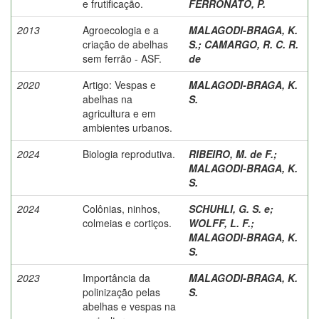
e frutificação.
FERRONATO, P.
2013
Agroecologia e a
MALAGODI-BRAGA, K.
criação de abelhas
S.
;
CAMARGO, R. C. R.
sem ferrão - ASF.
de
2020
Artigo: Vespas e
MALAGODI-BRAGA, K.
abelhas na
S.
agricultura e em
ambientes urbanos.
2024
Biologia reprodutiva.
RIBEIRO, M. de F.
;
MALAGODI-BRAGA, K.
S.
2024
Colônias, ninhos,
SCHUHLI, G. S. e
;
colmeias e cortiços.
WOLFF, L. F.
;
MALAGODI-BRAGA, K.
S.
2023
Importância da
MALAGODI-BRAGA, K.
polinização pelas
S.
abelhas e vespas na