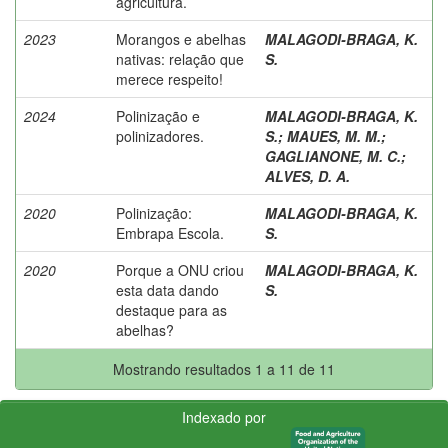
agricultura.
2023
Morangos e abelhas
MALAGODI-BRAGA, K.
nativas: relação que
S.
merece respeito!
2024
Polinização e
MALAGODI-BRAGA, K.
polinizadores.
S.
;
MAUES, M. M.
;
GAGLIANONE, M. C.
;
ALVES, D. A.
2020
Polinização:
MALAGODI-BRAGA, K.
Embrapa Escola.
S.
2020
Porque a ONU criou
MALAGODI-BRAGA, K.
esta data dando
S.
destaque para as
abelhas?
Mostrando resultados 1 a 11 de 11
Indexado por