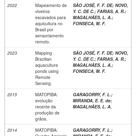
2022
Mapeamento de
SÃO JOSÉ, F. F. DE
;
NOVO,
viveiros
Y. C. DE C.
;
FARIAS, A. R.
;
escavados para
MAGALHÃES, L. A.
;
aquicultura no
FONSECA, M. F.
Brasil por
sensoriamento
remoto.
2023
Mapping
SÃO JOSÉ, F. F. DE
;
NOVO,
Brazilian
Y. C. DE C.
;
FARIAS, A. R.
;
aquaculture
MAGALHÃES, L. A.
;
ponds using
FONSECA, M. F.
Remote
Sensing.
2015
MATOPIBA:
GARAGORRY, F. L.
;
evolução
MIRANDA, E. E. de
;
recente da
MAGALHÃES, L. A.
produção de
grãos.
2014
MATOPIBA:
GARAGORRY, F. L.
;
Quadro Agrícola.
MIRANDA, E. E. de
;