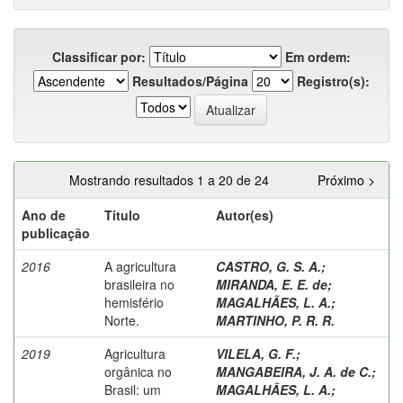
Classificar por:
Em ordem:
Resultados/Página
Registro(s):
Mostrando resultados 1 a 20 de 24
Próximo >
Ano de
Título
Autor(es)
publicação
2016
A agricultura
CASTRO, G. S. A.
;
brasileira no
MIRANDA, E. E. de
;
hemisfério
MAGALHÃES, L. A.
;
Norte.
MARTINHO, P. R. R.
2019
Agricultura
VILELA, G. F.
;
orgânica no
MANGABEIRA, J. A. de C.
;
Brasil: um
MAGALHÃES, L. A.
;