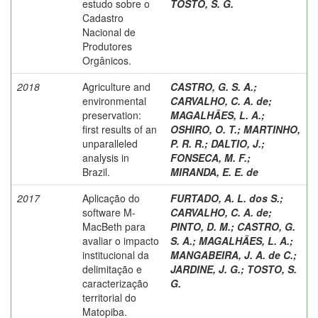
estudo sobre o
TOSTO, S. G.
Cadastro
Nacional de
Produtores
Orgânicos.
2018
Agriculture and
CASTRO, G. S. A.
;
environmental
CARVALHO, C. A. de
;
preservation:
MAGALHÃES, L. A.
;
first results of an
OSHIRO, O. T.
;
MARTINHO,
unparalleled
P. R. R.
;
DALTIO, J.
;
analysis in
FONSECA, M. F.
;
Brazil.
MIRANDA, E. E. de
2017
Aplicação do
FURTADO, A. L. dos S.
;
software M-
CARVALHO, C. A. de
;
MacBeth para
PINTO, D. M.
;
CASTRO, G.
avaliar o impacto
S. A.
;
MAGALHÃES, L. A.
;
institucional da
MANGABEIRA, J. A. de C.
;
delimitação e
JARDINE, J. G.
;
TOSTO, S.
caracterização
G.
territorial do
Matopiba.