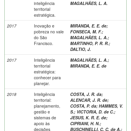
inteligência
MAGALHÃES, L. A.
territorial
estratégica.
2017
Inovação e
MIRANDA, E. E. de
;
pobreza no vale
FONSECA, M. F.
;
do São
MAGALHÃES, L. A.
;
Francisco.
MARTINHO, P. R. R.
;
DALTIO, J.
2017
Inteligência
MAGALHÃES, L. A.
;
territorial
MIRANDA, E. E. de
estratégica:
conhecer para
planejar.
2018
Inteligência
COSTA, J. R. da
;
territorial:
ALENCAR, J. R. de
;
planejamento,
COSTA, P. da
;
HAMMES, V.
gestão e
S.
;
VICTORIA, D. de C.
;
sistemas de
JESUS, K. R. E. de
;
apoio às
CIPRIANI, H. N.
;
decisões
BUSCHINELLI, C. C. de A.
;