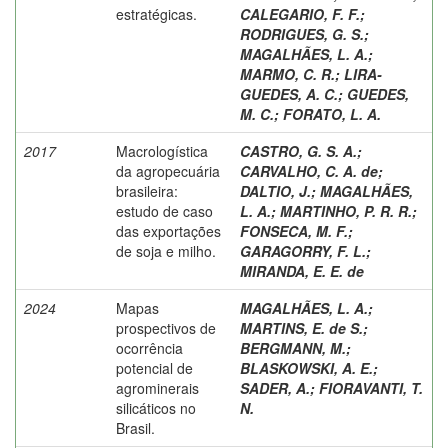
estratégicas.
CALEGARIO, F. F.
;
RODRIGUES, G. S.
;
MAGALHÃES, L. A.
;
MARMO, C. R.
;
LIRA-
GUEDES, A. C.
;
GUEDES,
M. C.
;
FORATO, L. A.
2017
Macrologística
CASTRO, G. S. A.
;
da agropecuária
CARVALHO, C. A. de
;
brasileira:
DALTIO, J.
;
MAGALHÃES,
estudo de caso
L. A.
;
MARTINHO, P. R. R.
;
das exportações
FONSECA, M. F.
;
de soja e milho.
GARAGORRY, F. L.
;
MIRANDA, E. E. de
2024
Mapas
MAGALHÃES, L. A.
;
prospectivos de
MARTINS, E. de S.
;
ocorrência
BERGMANN, M.
;
potencial de
BLASKOWSKI, A. E.
;
agrominerais
SADER, A.
;
FIORAVANTI, T.
silicáticos no
N.
Brasil.