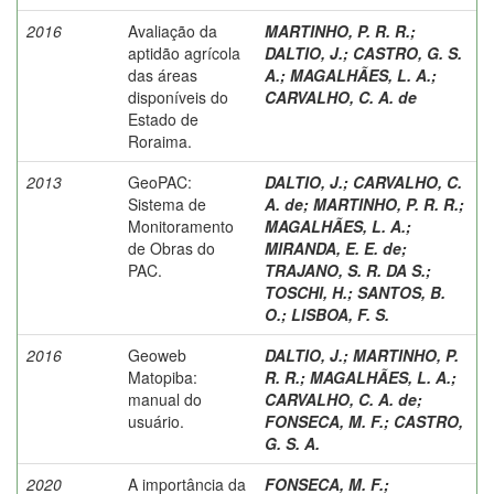
2016
Avaliação da
MARTINHO, P. R. R.
;
aptidão agrícola
DALTIO, J.
;
CASTRO, G. S.
das áreas
A.
;
MAGALHÃES, L. A.
;
disponíveis do
CARVALHO, C. A. de
Estado de
Roraima.
2013
GeoPAC:
DALTIO, J.
;
CARVALHO, C.
Sistema de
A. de
;
MARTINHO, P. R. R.
;
Monitoramento
MAGALHÃES, L. A.
;
de Obras do
MIRANDA, E. E. de
;
PAC.
TRAJANO, S. R. DA S.
;
TOSCHI, H.
;
SANTOS, B.
O.
;
LISBOA, F. S.
2016
Geoweb
DALTIO, J.
;
MARTINHO, P.
Matopiba:
R. R.
;
MAGALHÃES, L. A.
;
manual do
CARVALHO, C. A. de
;
usuário.
FONSECA, M. F.
;
CASTRO,
G. S. A.
2020
A importância da
FONSECA, M. F.
;