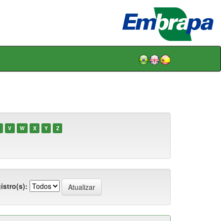
V
W
X
Y
Z
istro(s):