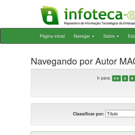
Skip
Página inicial
Navegar
Sobre
Est
navigation
Navegando por Autor MAC
Ir para:
0-9
A
B
Classificar por: