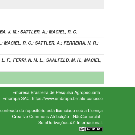
BA, J. M.
;
SATTLER, A.
;
MACIEL, R. C.
.
;
MACIEL, R. C.
;
SATTLER, A.
;
FERREIRA, N. R.
;
L. F.
;
FERRI, N. M. L.
;
SAALFELD, M. H.
;
MACIEL,
Empresa Brasileira de Pesquisa Agropecuária -
Embrapa
SAC:
https://www.embrapa.br/fale-conosco
conteúdo do repositório está licenciado sob a Licença
Creative Commons
Atribuição - NãoComercial -
SemDerivações 4.0 Internacional.