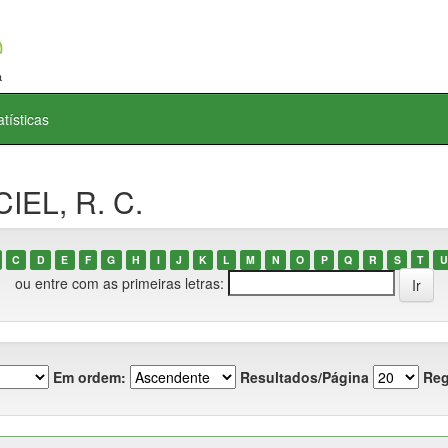
atísticas
IEL, R. C.
C
D
E
F
G
H
I
J
K
L
M
N
O
P
Q
R
S
T
U
ou entre com as primeiras letras:
Em ordem:
Resultados/Página
Reg