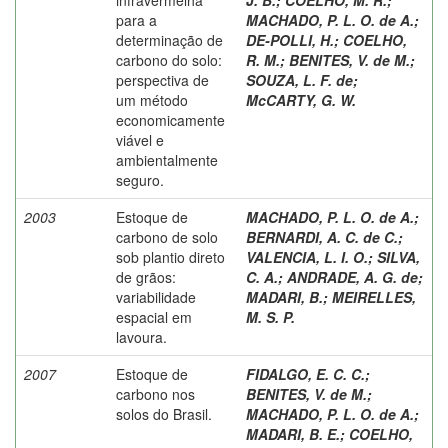
para a
MACHADO, P. L. O. de A.
;
determinação de
DE-POLLI, H.
;
COELHO,
carbono do solo:
R. M.
;
BENITES, V. de M.
;
perspectiva de
SOUZA, L. F. de
;
um método
McCARTY, G. W.
economicamente
viável e
ambientalmente
seguro.
2003
Estoque de
MACHADO, P. L. O. de A.
;
carbono de solo
BERNARDI, A. C. de C.
;
sob plantio direto
VALENCIA, L. I. O.
;
SILVA,
de grãos:
C. A.
;
ANDRADE, A. G. de
;
variabilidade
MADARI, B.
;
MEIRELLES,
espacial em
M. S. P.
lavoura.
2007
Estoque de
FIDALGO, E. C. C.
;
carbono nos
BENITES, V. de M.
;
solos do Brasil.
MACHADO, P. L. O. de A.
;
MADARI, B. E.
;
COELHO,