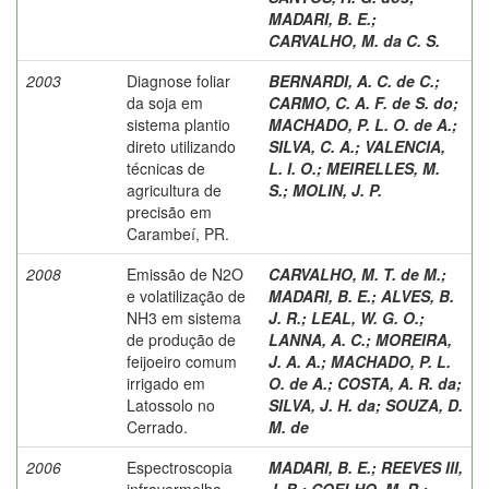
MADARI, B. E.
;
CARVALHO, M. da C. S.
2003
Diagnose foliar
BERNARDI, A. C. de C.
;
da soja em
CARMO, C. A. F. de S. do
;
sistema plantio
MACHADO, P. L. O. de A.
;
direto utilizando
SILVA, C. A.
;
VALENCIA,
técnicas de
L. I. O.
;
MEIRELLES, M.
agricultura de
S.
;
MOLIN, J. P.
precisão em
Carambeí, PR.
2008
Emissão de N2O
CARVALHO, M. T. de M.
;
e volatilização de
MADARI, B. E.
;
ALVES, B.
NH3 em sistema
J. R.
;
LEAL, W. G. O.
;
de produção de
LANNA, A. C.
;
MOREIRA,
feijoeiro comum
J. A. A.
;
MACHADO, P. L.
irrigado em
O. de A.
;
COSTA, A. R. da
;
Latossolo no
SILVA, J. H. da
;
SOUZA, D.
Cerrado.
M. de
2006
Espectroscopia
MADARI, B. E.
;
REEVES III,
infravermelha
J. B.
;
COELHO, M. R.
;