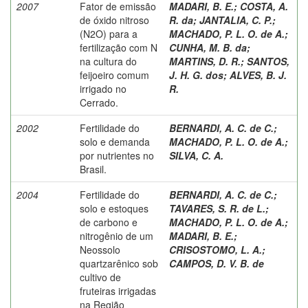
2007
Fator de emissão
MADARI, B. E.
;
COSTA, A.
de óxido nitroso
R. da
;
JANTALIA, C. P.
;
(N2O) para a
MACHADO, P. L. O. de A.
;
fertilização com N
CUNHA, M. B. da
;
na cultura do
MARTINS, D. R.
;
SANTOS,
feijoeiro comum
J. H. G. dos
;
ALVES, B. J.
irrigado no
R.
Cerrado.
2002
Fertilidade do
BERNARDI, A. C. de C.
;
solo e demanda
MACHADO, P. L. O. de A.
;
por nutrientes no
SILVA, C. A.
Brasil.
2004
Fertilidade do
BERNARDI, A. C. de C.
;
solo e estoques
TAVARES, S. R. de L.
;
de carbono e
MACHADO, P. L. O. de A.
;
nitrogênio de um
MADARI, B. E.
;
Neossolo
CRISOSTOMO, L. A.
;
quartzarênico sob
CAMPOS, D. V. B. de
cultivo de
fruteiras irrigadas
na Região