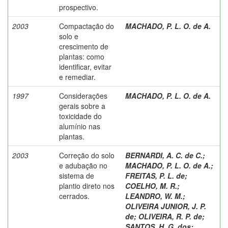
prospectivo.
2003
Compactação do
MACHADO, P. L. O. de A.
solo e
crescimento de
plantas: como
identificar, evitar
e remediar.
1997
Considerações
MACHADO, P. L. O. de A.
gerais sobre a
toxicidade do
alumínio nas
plantas.
2003
Correção do solo
BERNARDI, A. C. de C.
;
e adubação no
MACHADO, P. L. O. de A.
;
sistema de
FREITAS, P. L. de
;
plantio direto nos
COELHO, M. R.
;
cerrados.
LEANDRO, W. M.
;
OLIVEIRA JUNIOR, J. P.
de
;
OLIVEIRA, R. P. de
;
SANTOS, H. G. dos
;