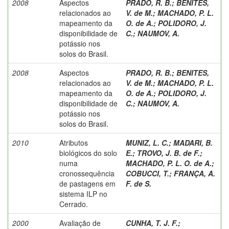
2008
Aspectos
PRADO, R. B.
;
BENITES,
relacionados ao
V. de M.
;
MACHADO, P. L.
mapeamento da
O. de A.
;
POLIDORO, J.
disponibilidade de
C.
;
NAUMOV, A.
potássio nos
solos do Brasil.
2008
Aspectos
PRADO, R. B.
;
BENITES,
relacionados ao
V. de M.
;
MACHADO, P. L.
mapeamento da
O. de A.
;
POLIDORO, J.
disponibilidade de
C.
;
NAUMOV, A.
potássio nos
solos do Brasil.
2010
Atributos
MUNIZ, L. C.
;
MADARI, B.
biológicos do solo
E.
;
TROVO, J. B. de F.
;
numa
MACHADO, P. L. O. de A.
;
cronossequência
COBUCCI, T.
;
FRANÇA, A.
de pastagens em
F. de S.
sistema ILP no
Cerrado.
2000
Avaliação de
CUNHA, T. J. F.
;