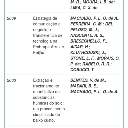
M. R.
;
MOURA, I. B. de
;
LIMA, C. X. de
2009
Estratégia de
MACHADO, P. L. O. de A.
;
comunicação e
FERREIRA, C. M.
;
DEL
negócio e
PELOSO, M. J.
;
transferência de
NASCENTE, A. S.
;
tecnologia na
BRESEGHELLO, F.
;
Embrapa Arroz e
AIDAR, H.
;
Feijão.
KLUTHCOUSKI, J.
;
STONE, L. F.
;
MORAIS, O.
P. de
;
RABELO, R. R.
;
COBUCCI, T.
2003
Extração e
BENITES, V. de M.
;
fracionamento
MADARI, B. E.
;
quantitativo de
MACHADO, P. L. O. de A.
substâncias
húmicas do solo:
um procedimento
simplificado de
baixo custo.