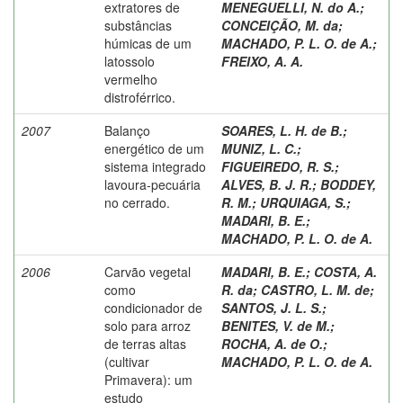
extratores de
MENEGUELLI, N. do A.
;
substâncias
CONCEIÇÃO, M. da
;
húmicas de um
MACHADO, P. L. O. de A.
;
latossolo
FREIXO, A. A.
vermelho
distroférrico.
2007
Balanço
SOARES, L. H. de B.
;
energético de um
MUNIZ, L. C.
;
sistema integrado
FIGUEIREDO, R. S.
;
lavoura-pecuária
ALVES, B. J. R.
;
BODDEY,
no cerrado.
R. M.
;
URQUIAGA, S.
;
MADARI, B. E.
;
MACHADO, P. L. O. de A.
2006
Carvão vegetal
MADARI, B. E.
;
COSTA, A.
como
R. da
;
CASTRO, L. M. de
;
condicionador de
SANTOS, J. L. S.
;
solo para arroz
BENITES, V. de M.
;
de terras altas
ROCHA, A. de O.
;
(cultivar
MACHADO, P. L. O. de A.
Primavera): um
estudo