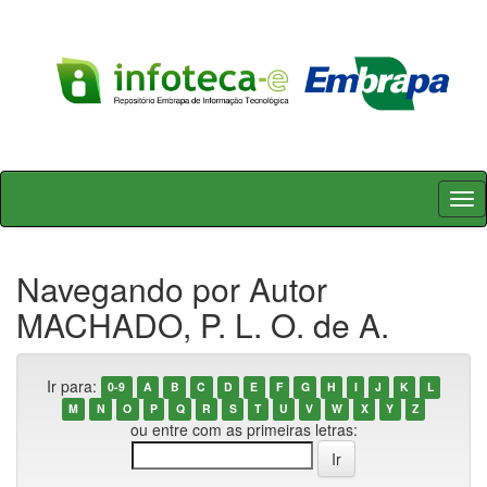
Skip
navigation
Navegando por Autor
MACHADO, P. L. O. de A.
Ir para:
0-9
A
B
C
D
E
F
G
H
I
J
K
L
M
N
O
P
Q
R
S
T
U
V
W
X
Y
Z
ou entre com as primeiras letras: