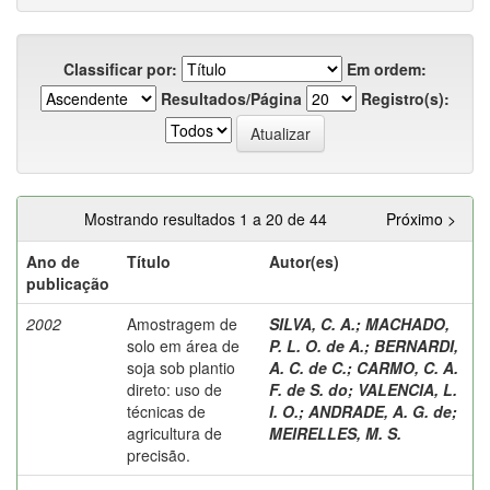
Classificar por:
Em ordem:
Resultados/Página
Registro(s):
Mostrando resultados 1 a 20 de 44
Próximo >
Ano de
Título
Autor(es)
publicação
2002
Amostragem de
SILVA, C. A.
;
MACHADO,
solo em área de
P. L. O. de A.
;
BERNARDI,
soja sob plantio
A. C. de C.
;
CARMO, C. A.
direto: uso de
F. de S. do
;
VALENCIA, L.
técnicas de
I. O.
;
ANDRADE, A. G. de
;
agricultura de
MEIRELLES, M. S.
precisão.