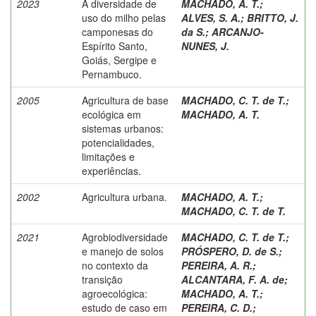
2023
A diversidade de
MACHADO, A. T.
;
uso do milho pelas
ALVES, S. A.
;
BRITTO, J.
camponesas do
da S.
;
ARCANJO-
Espírito Santo,
NUNES, J.
Goiás, Sergipe e
Pernambuco.
2005
Agricultura de base
MACHADO, C. T. de T.
;
ecológica em
MACHADO, A. T.
sistemas urbanos:
potencialidades,
limitações e
experiências.
2002
Agricultura urbana.
MACHADO, A. T.
;
MACHADO, C. T. de T.
2021
Agrobiodiversidade
MACHADO, C. T. de T.
;
e manejo de solos
PRÓSPERO, D. de S.
;
no contexto da
PEREIRA, A. R.
;
transição
ALCANTARA, F. A. de
;
agroecológica:
MACHADO, A. T.
;
estudo de caso em
PEREIRA, C. D.
;