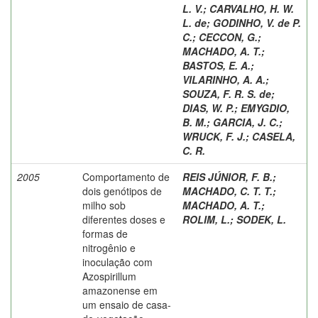
L. V.
;
CARVALHO, H. W.
L. de
;
GODINHO, V. de P.
C.
;
CECCON, G.
;
MACHADO, A. T.
;
BASTOS, E. A.
;
VILARINHO, A. A.
;
SOUZA, F. R. S. de
;
DIAS, W. P.
;
EMYGDIO,
B. M.
;
GARCIA, J. C.
;
WRUCK, F. J.
;
CASELA,
C. R.
2005
Comportamento de
REIS JÚNIOR, F. B.
;
dois genótipos de
MACHADO, C. T. T.
;
milho sob
MACHADO, A. T.
;
diferentes doses e
ROLIM, L.
;
SODEK, L.
formas de
nitrogênio e
inoculação com
Azospirillum
amazonense em
um ensaio de casa-