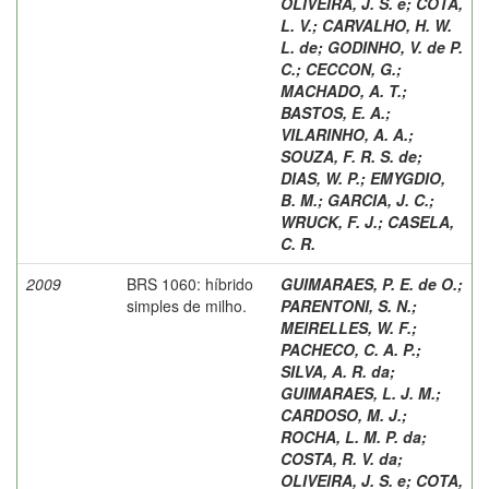
OLIVEIRA, J. S. e
;
COTA,
L. V.
;
CARVALHO, H. W.
L. de
;
GODINHO, V. de P.
C.
;
CECCON, G.
;
MACHADO, A. T.
;
BASTOS, E. A.
;
VILARINHO, A. A.
;
SOUZA, F. R. S. de
;
DIAS, W. P.
;
EMYGDIO,
B. M.
;
GARCIA, J. C.
;
WRUCK, F. J.
;
CASELA,
C. R.
2009
BRS 1060: híbrido
GUIMARAES, P. E. de O.
;
simples de milho.
PARENTONI, S. N.
;
MEIRELLES, W. F.
;
PACHECO, C. A. P.
;
SILVA, A. R. da
;
GUIMARAES, L. J. M.
;
CARDOSO, M. J.
;
ROCHA, L. M. P. da
;
COSTA, R. V. da
;
OLIVEIRA, J. S. e
;
COTA,