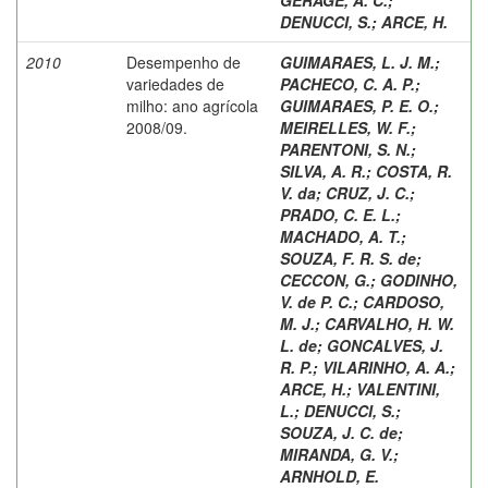
DENUCCI, S.
;
ARCE, H.
2010
Desempenho de
GUIMARAES, L. J. M.
;
variedades de
PACHECO, C. A. P.
;
milho: ano agrícola
GUIMARAES, P. E. O.
;
2008/09.
MEIRELLES, W. F.
;
PARENTONI, S. N.
;
SILVA, A. R.
;
COSTA, R.
V. da
;
CRUZ, J. C.
;
PRADO, C. E. L.
;
MACHADO, A. T.
;
SOUZA, F. R. S. de
;
CECCON, G.
;
GODINHO,
V. de P. C.
;
CARDOSO,
M. J.
;
CARVALHO, H. W.
L. de
;
GONCALVES, J.
R. P.
;
VILARINHO, A. A.
;
ARCE, H.
;
VALENTINI,
L.
;
DENUCCI, S.
;
SOUZA, J. C. de
;
MIRANDA, G. V.
;
ARNHOLD, E.