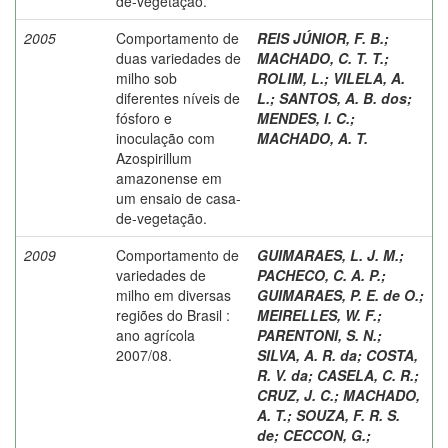
de-vegetação.
2005
Comportamento de
REIS JÚNIOR, F. B.
;
duas variedades de
MACHADO, C. T. T.
;
milho sob
ROLIM, L.
;
VILELA, A.
diferentes níveis de
L.
;
SANTOS, A. B. dos
;
fósforo e
MENDES, I. C.
;
inoculação com
MACHADO, A. T.
Azospirillum
amazonense em
um ensaio de casa-
de-vegetação.
2009
Comportamento de
GUIMARAES, L. J. M.
;
variedades de
PACHECO, C. A. P.
;
milho em diversas
GUIMARAES, P. E. de O.
;
regiões do Brasil :
MEIRELLES, W. F.
;
ano agrícola
PARENTONI, S. N.
;
2007/08.
SILVA, A. R. da
;
COSTA,
R. V. da
;
CASELA, C. R.
;
CRUZ, J. C.
;
MACHADO,
A. T.
;
SOUZA, F. R. S.
de
;
CECCON, G.
;