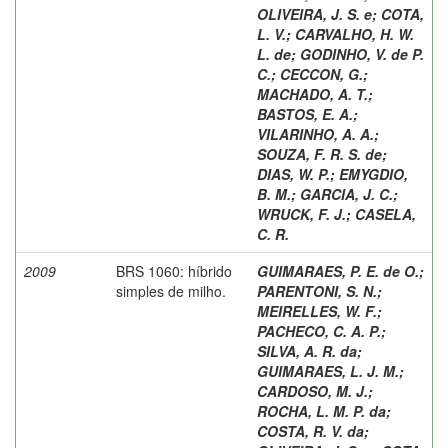
OLIVEIRA, J. S. e
;
COTA,
L. V.
;
CARVALHO, H. W.
L. de
;
GODINHO, V. de P.
C.
;
CECCON, G.
;
MACHADO, A. T.
;
BASTOS, E. A.
;
VILARINHO, A. A.
;
SOUZA, F. R. S. de
;
DIAS, W. P.
;
EMYGDIO,
B. M.
;
GARCIA, J. C.
;
WRUCK, F. J.
;
CASELA,
C. R.
2009
BRS 1060: híbrido
GUIMARAES, P. E. de O.
;
simples de milho.
PARENTONI, S. N.
;
MEIRELLES, W. F.
;
PACHECO, C. A. P.
;
SILVA, A. R. da
;
GUIMARAES, L. J. M.
;
CARDOSO, M. J.
;
ROCHA, L. M. P. da
;
COSTA, R. V. da
;