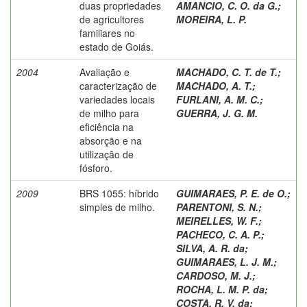
duas propriedades
AMANCIO, C. O. da G.
;
de agricultores
MOREIRA, L. P.
familiares no
estado de Goiás.
2004
Avaliação e
MACHADO, C. T. de T.
;
caracterização de
MACHADO, A. T.
;
variedades locais
FURLANI, A. M. C.
;
de milho para
GUERRA, J. G. M.
eficiência na
absorção e na
utilização de
fósforo.
2009
BRS 1055: híbrido
GUIMARAES, P. E. de O.
;
simples de milho.
PARENTONI, S. N.
;
MEIRELLES, W. F.
;
PACHECO, C. A. P.
;
SILVA, A. R. da
;
GUIMARAES, L. J. M.
;
CARDOSO, M. J.
;
ROCHA, L. M. P. da
;
COSTA, R. V. da
;