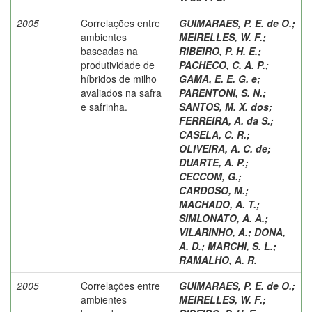
2005
Correlações entre
GUIMARAES, P. E. de O.
;
ambientes
MEIRELLES, W. F.
;
baseadas na
RIBEIRO, P. H. E.
;
produtividade de
PACHECO, C. A. P.
;
híbridos de milho
GAMA, E. E. G. e
;
avaliados na safra
PARENTONI, S. N.
;
e safrinha.
SANTOS, M. X. dos
;
FERREIRA, A. da S.
;
CASELA, C. R.
;
OLIVEIRA, A. C. de
;
DUARTE, A. P.
;
CECCOM, G.
;
CARDOSO, M.
;
MACHADO, A. T.
;
SIMLONATO, A. A.
;
VILARINHO, A.
;
DONA,
A. D.
;
MARCHI, S. L.
;
RAMALHO, A. R.
2005
Correlações entre
GUIMARAES, P. E. de O.
;
ambientes
MEIRELLES, W. F.
;