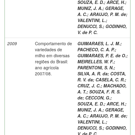
SOUZA, E. D.
;
ARCE, H.
;
MUNIZ, J. A.
;
GERAGE,
A. C.
;
ARAUJO, P. M. de
;
VALENTINI, L.
;
DENUCCI, S.
;
GODINHO,
V. de P. C.
2009
Comportamento de
GUIMARAES, L. J. M.
;
variedades de
PACHECO, C. A. P.
;
milho em diversas
GUIMARAES, P. E. de O.
;
regiões do Brasil:
MEIRELLES, W. F.
;
ano agrícola
PARENTONI, S. N.
;
2007/08.
SILVA, A. R. da
;
COSTA,
R. V. da
;
CASELA, C. R.
;
CRUZ, J. C.
;
MACHADO,
A. T.
;
SOUZA, F. R. S.
de
;
CECCON, G.
;
SOUZA, E. D.
;
ARCE, H.
;
MUNIZ, J. A.
;
GERAGE,
A. C.
;
ARAUJO, P. M. de
;
VALENTINI, L.
;
DENUCCI, S.
;
GODINHO,
V. de P. C.