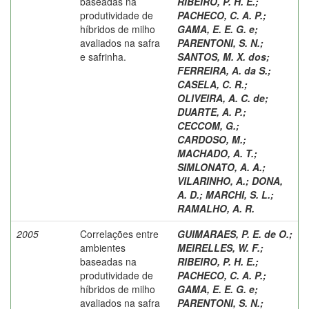
baseadas na
RIBEIRO, P. H. E.
;
produtividade de
PACHECO, C. A. P.
;
híbridos de milho
GAMA, E. E. G. e
;
avaliados na safra
PARENTONI, S. N.
;
e safrinha.
SANTOS, M. X. dos
;
FERREIRA, A. da S.
;
CASELA, C. R.
;
OLIVEIRA, A. C. de
;
DUARTE, A. P.
;
CECCOM, G.
;
CARDOSO, M.
;
MACHADO, A. T.
;
SIMLONATO, A. A.
;
VILARINHO, A.
;
DONA,
A. D.
;
MARCHI, S. L.
;
RAMALHO, A. R.
2005
Correlações entre
GUIMARAES, P. E. de O.
;
ambientes
MEIRELLES, W. F.
;
baseadas na
RIBEIRO, P. H. E.
;
produtividade de
PACHECO, C. A. P.
;
híbridos de milho
GAMA, E. E. G. e
;
avaliados na safra
PARENTONI, S. N.
;