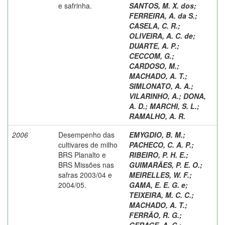
e safrinha.
SANTOS, M. X. dos
;
FERREIRA, A. da S.
;
CASELA, C. R.
;
OLIVEIRA, A. C. de
;
DUARTE, A. P.
;
CECCOM, G.
;
CARDOSO, M.
;
MACHADO, A. T.
;
SIMLONATO, A. A.
;
VILARINHO, A.
;
DONA,
A. D.
;
MARCHI, S. L.
;
RAMALHO, A. R.
2006
Desempenho das
EMYGDIO, B. M.
;
cultivares de milho
PACHECO, C. A. P.
;
BRS Planalto e
RIBEIRO, P. H. E.
;
BRS Missões nas
GUIMARÃES, P. E. O.
;
safras 2003/04 e
MEIRELLES, W. F.
;
2004/05.
GAMA, E. E. G. e
;
TEIXEIRA, M. C. C.
;
MACHADO, A. T.
;
FERRÃO, R. G.
;
GERAGE, A. C.
;