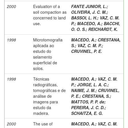
2000
Evaluation of a
FANTE JUNIOR, L.
;
soil compaction as
OLIVEIRA, J. C. M.
;
concerned to land
BASSOI, L. H.
;
VAZ, C. M.
use.
P.
;
MACEDO, A.
;
BACCHI,
O. O. S.
;
REICHARDT, K.
1998
Microtomografia
MACEDO, A.
;
CRESTANA,
aplicada ao
S.
;
VAZ, C. M. P.
;
estudo do
CRUVINEL, P. E.
selamento
superficial de
solos.
1998
Técnicas
MACEDO, A.
;
VAZ, C. M.
radiográficas,
P.
;
JORGE, L. A. C.
;
tomográficas e de
NAIME, J. M.
;
CRUVINEL,
análise de
P. E.
;
CRESTANA, S.
;
imagens para
MATTOS, P. P. de
;
estudo da
PEREIRA, J. C. D.
;
madeira.
SCHAITZA, E. G.
2000
The use of
MACEDO, A.
;
VAZ, C. M.