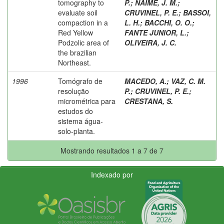
tomography to
P.
;
NAIME, J. M.
;
evaluate soil
CRUVINEL, P. E.
;
BASSOI,
compaction in a
L. H.
;
BACCHI, O. O.
;
Red Yellow
FANTE JUNIOR, L.
;
Podzolic area of
OLIVEIRA, J. C.
the brazilian
Northeast.
1996
Tomógrafo de
MACEDO, A.
;
VAZ, C. M.
resolução
P.
;
CRUVINEL, P. E.
;
micrométrica para
CRESTANA, S.
estudos do
sistema água-
solo-planta.
Mostrando resultados 1 a 7 de 7
Indexado por