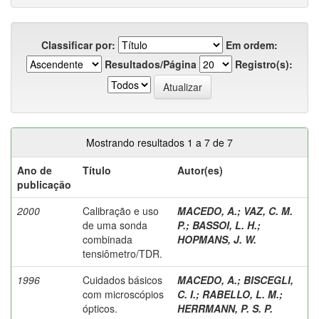
Classificar por:
Em ordem:
Resultados/Página
Registro(s):
Mostrando resultados 1 a 7 de 7
Ano de
Título
Autor(es)
publicação
2000
Calibração e uso
MACEDO, A.
;
VAZ, C. M.
de uma sonda
P.
;
BASSOI, L. H.
;
combinada
HOPMANS, J. W.
tensiômetro/TDR.
1996
Cuidados básicos
MACEDO, A.
;
BISCEGLI,
com microscópios
C. I.
;
RABELLO, L. M.
;
ópticos.
HERRMANN, P. S. P.