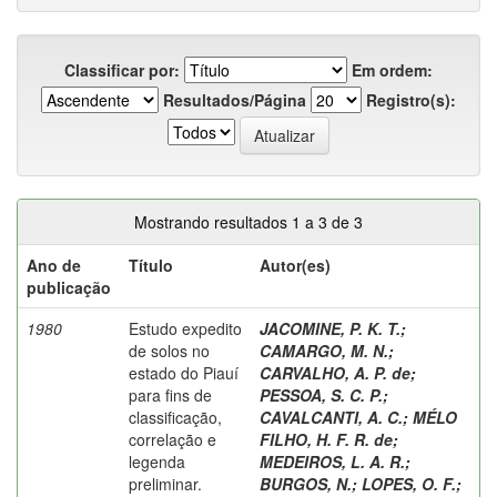
Classificar por:
Em ordem:
Resultados/Página
Registro(s):
Mostrando resultados 1 a 3 de 3
Ano de
Título
Autor(es)
publicação
1980
Estudo expedito
JACOMINE, P. K. T.
;
de solos no
CAMARGO, M. N.
;
estado do Piauí
CARVALHO, A. P. de
;
para fins de
PESSOA, S. C. P.
;
classificação,
CAVALCANTI, A. C.
;
MÉLO
correlação e
FILHO, H. F. R. de
;
legenda
MEDEIROS, L. A. R.
;
preliminar.
BURGOS, N.
;
LOPES, O. F.
;