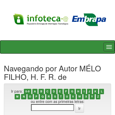
Skip
navigation
Navegando por Autor MÉLO
FILHO, H. F. R. de
Ir para:
0-9
A
B
C
D
E
F
G
H
I
J
K
L
M
N
O
P
Q
R
S
T
U
V
W
X
Y
Z
ou entre com as primeiras letras: