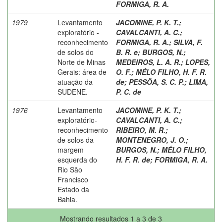
FORMIGA, R. A.
1979
Levantamento
JACOMINE, P. K. T.
;
exploratório -
CAVALCANTI, A. C.
;
reconhecimento
FORMIGA, R. A.
;
SILVA, F.
de solos do
B. R. e
;
BURGOS, N.
;
Norte de Minas
MEDEIROS, L. A. R.
;
LOPES,
Gerais: área de
O. F.
;
MÉLO FILHO, H. F. R.
atuação da
de
;
PESSÔA, S. C. P.
;
LIMA,
SUDENE.
P. C. de
1976
Levantamento
JACOMINE, P. K. T.
;
exploratório-
CAVALCANTI, A. C.
;
reconhecimento
RIBEIRO, M. R.
;
de solos da
MONTENEGRO, J. O.
;
margem
BURGOS, N.
;
MÉLO FILHO,
esquerda do
H. F. R. de
;
FORMIGA, R. A.
Rio São
Francisco
Estado da
Bahia.
Mostrando resultados 1 a 3 de 3