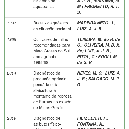
sistemas de
A. J. B.
;
ISHIKAWA, M.
aquaponia.
M.
;
FRIGHETTO, R. T.
S.
1997
Brasil - diagnóstico
MADEIRA NETO, J.
;
da situação nacional.
LUIZ, A. J. B.
1988
Cultivares de milho
TEIXEIRA, M. do R. de
recomendadas para
O.
;
OLIVEIRA, M. D. X.
Mato Grosso do Sul
de
;
LUIZ, A. J. B.
;
ano agrícola
PITOL, C.
;
FOGLI, M.
1988/89.
da G. R.
2014
Diagnóstico da
NEVES, M. C.
;
LUIZ, A.
produção agrícola,
J. B.
;
SALGADO, M. P.
pecuária e da
G.
silvicultura à
montante da represa
de Furnas no estado
de Minas Gerais.
2019
Diagnóstico de
FILIZOLA, H. F.
;
atributos físico-
FONTANA, A.
;