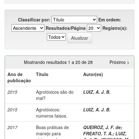
Classificar por:
Em ordem:
Resultados/Página
Registro(s):
Mostrando resultados 1 a 20 de 28
Próximo >
Ano de
Título
Autor(es)
publicação
2015
Agrotóxicos são do
LUIZ, A. J. B.
mal?
2015
Agrotóxicos:
LUIZ, A. J. B.
números falsos.
2017
Boas práticas de
QUEIROZ, J. F. de
;
manejo para
FREATO, T. A.
;
LUIZ,