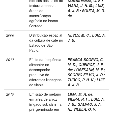
hídricos dos solos de
DONAGEMMA, G. K.
;
textura arenosa em
VIANA, J. H. M.
;
LUIZ,
áreas de
A. J. B.
;
SOUZA, M. D.
intensificação
de
agrícola no bioma
Cerrado.
2006
Distribuição espacial
NEVES, M. C.
;
LUIZ, A.
da cultura de café no
J. B.
Estado de São
Paulo.
2017
Efeito da frequência
FRASCA-SCORVO, C.
alimentar no
M. D.
;
QUEIROZ, J. F.
desempenho
de
;
LOSEKANN, M. E.
;
produtivo de
SCORVO FILHO, J. D.
;
diferentes linhagens
TURCO, P. H. N.
;
LUIZ,
de tilápia.
A. J. B.
2019
Emissão de metano
LIMA, M. A. de
;
em área de arroz
VIEIRA, R. F.
;
LUIZ, A.
irrigado sob sistema
J. B.
;
GALVAO, J. A.
pré-germinado em
H.
;
VILELA, O. V.