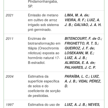
Pindamonhangaba,
SP.
2021
Emissão de metano
LIMA, M. A. de
;
em cultivo de arroz
VIEIRA, R. F.
;
LUIZ, A.
irrigado sob sistema
J. B.
;
GALVAO, J. A. H.
pré-germinado.
2011
Enzimas de
BITENCOURT, F. de O.
;
biotransformação em
FRIGHETTO, R. T. S.
;
tilápia (Oreochromis
QUEIROZ, J. F. de
;
niloticus) exposta ao
LOSEKANN, M. E.
;
hormônio natural 17-
LUIZ, A. J. B.
;
B-estradiol.
ALMEIDA, E. A. de
;
PALHARES, J. C. P.
2004
Estimativa da
PARAÍBA, L. C.
;
LUIZ,
superfície específica
A. J. B.
;
VIDAL PÉREZ,
de solos e do
D.
coeficiente de sorção
de pesticidas.
1997
Estimativa do uso de
LUIZ, A. J. B.
;
NEVES,