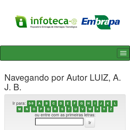
Skip
navigation
Navegando por Autor LUIZ, A.
J. B.
Ir para:
0-9
A
B
C
D
E
F
G
H
I
J
K
L
M
N
O
P
Q
R
S
T
U
V
W
X
Y
Z
ou entre com as primeiras letras: