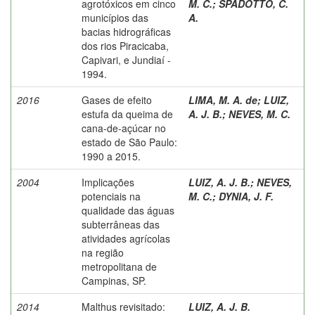
agrotóxicos em cinco
M. C.
;
SPADOTTO, C.
municípios das
A.
bacias hidrográficas
dos rios Piracicaba,
Capivari, e Jundiaí -
1994.
2016
Gases de efeito
LIMA, M. A. de
;
LUIZ,
estufa da queima de
A. J. B.
;
NEVES, M. C.
cana-de-açúcar no
estado de São Paulo:
1990 a 2015.
2004
Implicações
LUIZ, A. J. B.
;
NEVES,
potenciais na
M. C.
;
DYNIA, J. F.
qualidade das águas
subterrâneas das
atividades agrícolas
na região
metropolitana de
Campinas, SP.
2014
Malthus revisitado:
LUIZ, A. J. B.