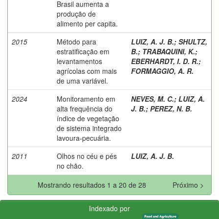
Brasil aumenta a
produção de
alimento per capita.
2015
Método para
LUIZ, A. J. B.
;
SHULTZ,
estratificação em
B.
;
TRABAQUINI, K.
;
levantamentos
EBERHARDT, I. D. R.
;
agrícolas com mais
FORMAGGIO, A. R.
de uma variável.
2024
Monitoramento em
NEVES, M. C.
;
LUIZ, A.
alta frequência do
J. B.
;
PEREZ, N. B.
índice de vegetação
de sistema integrado
lavoura-pecuária.
2011
Olhos no céu e pés
LUIZ, A. J. B.
no chão.
Mostrando resultados 1 a 20 de 28
Próximo >
Indexado por