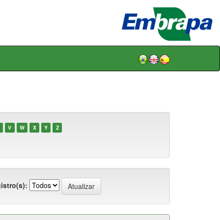
V
W
X
Y
Z
istro(s):