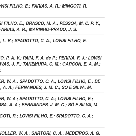
VISI FILHO, E.
;
FARIAS, A. R.
;
MINGOTI, R.
I FILHO, E.
;
BRASCO, M. A.
;
PESSOA, M. C. P. Y.
;
FARIAS, A. R.
;
MARINHO-PRADO, J. S.
 L. B.
;
SPADOTTO, C. A.
;
LOVISI FILHO, E.
, P. A. V.
;
PAIM, F. A. de P.
;
PERINA, F. J.
;
LOVISI
IVAS, J. F.
;
TAKEMURA, C. M.
;
GARCON, E. A. M.
;
.
R, W. A.
;
SPADOTTO, C. A.
;
LOVISI FILHO, E.
;
DE
 A. A.
;
FERNANDES, J. M. C.
;
SÓ E SILVA, M.
R, W. A.
;
SPADOTTO, C. A.
;
LOVISI FILHO, E.
;
SA, A. A.
;
FERNANDES, J. M. C.
;
SÓ E SILVA, M.
GOTI, R.
;
LOVISI FILHO, E.
;
SPADOTTO, C. A.
;
HOLLER, W. A.
;
SARTORI, C. A.
;
MEDEIROS, A. G.