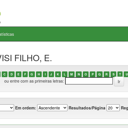
atísticas
ISI FILHO, E.
C
D
E
F
G
H
I
J
K
L
M
N
O
P
Q
R
S
T
U
ou entre com as primeiras letras:
Em ordem:
Resultados/Página
Reg