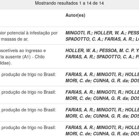
Mostrando resultados 1 a 14 de 14
Autor(es)
or potencial à infestação por
MINGOTI, R.
;
HOLLER, W. A.
;
PESSO
 massas de ar.
SPADOTTO, C. A.
;
FARIAS, A. R.
;
L
scetíveis ao ingresso e
HOLLER, W. A.
;
PESSOA, M. C. P. Y
a ausente (A1) - Chilo
FARIAS, A. R.
;
SPADOTTO, C. A.
;
P
lidae).
produção de trigo no Brasil:
FARIAS, A. R.
;
MINGOTI, R.
;
HOLLE
MORI, C. de
;
CUNHA, G. R. da
;
DOS
produção de trigo no Brasil:
FARIAS, A. R.
;
MINGOTI, R.
;
HOLLE
MORI, C. de
;
CUNHA, G. R. da
;
DOS
produção de trigo no Brasil:
FARIAS, A. R.
;
MINGOTI, R.
;
HOLLE
MORI, C. de
;
CUNHA, G. R. da
;
DOS
produção de trigo no Brasil:
FARIAS, A. R.
;
MINGOTI, R.
;
HOLLE
MORI, C. de
;
CUNHA, G. R. da
;
DOS