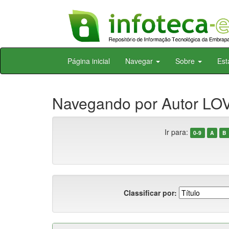
Skip
Página inicial
Navegar
Sobre
Est
navigation
Navegando por Autor LOV
Ir para:
0-9
A
B
Classificar por: