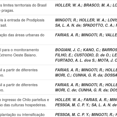
limites territoriais do Brasil
HOLLER, W. A.
;
BRASCO, M. A.
;
LO
 pragas.
eis à entrada de Prodiplosis
MINGOTI, R.
;
HOLLER, W. A.
;
LOVIS
asil.
SA, L. A. N. de
;
SPADOTTO, C. A.
;
cação das áreas urbanas do
FARIAS, A. R.
;
MINGOTI, R.
;
VALLE,
al para o monitoramento
BOGIANI, J. C.
;
KANO, C.
;
BARROSO
 Extremo Oeste Baiano.
FILHO, E.
;
CUSTODIO, D. de O.
;
LE
FURTADO, A. L. dos S.
;
MOTA, J. C
l a partir de diferentes
FARIAS, A. R.
;
MINGOTI, R.
;
HOLLE
vo.
MORI, C.
;
CUNHA, G. R. da
;
DOSSA,
l a partir de diferentes
FARIAS, A. R.
;
MINGOTI, R.
;
HOLLE
vo.
MORI, C. de
;
CUNHA, G. R. da
;
DOS
 ingresso de Chilo partellus e
HOLLER. W. A.
;
FARIAS, A. R.
;
MIN
ão das culturas hospedeiras.
PESSOA, M. C. P. Y.
;
SA, L. A. N. de
mplantação ou intensificação
PESSOA, M. C. P. Y.
;
MINGOTI, R.
;