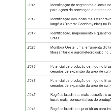
2015
Identificação de segmentos e locais nos 
para ações de prevenção à entrada de
2017
Identificação dos locais mais vulneráv
longifila (Diptera: Cecidomyiidae) no Br
2017
Identificação, mapeamento e quantifi
Brasil.
2023
Monitora Oeste: uma ferramenta digit
fitossanitário e agrometeorológico no
2016
Potencial de produção de trigo no Brasi
cenários de expansão da área de culti
2016
Potencial de produção de trigo no Brasi
cenários de expansão da área de culti
2015
Regiões brasileiras mais suscetíveis ao
locais mais representativos de produç
2016
Regiões brasileiras prioritárias para i