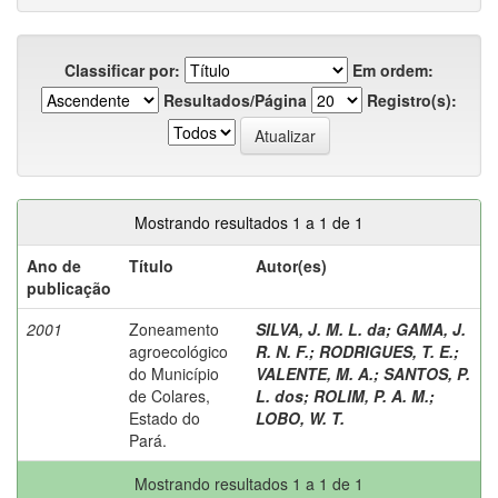
Classificar por:
Em ordem:
Resultados/Página
Registro(s):
Mostrando resultados 1 a 1 de 1
Ano de
Título
Autor(es)
publicação
2001
Zoneamento
SILVA, J. M. L. da
;
GAMA, J.
agroecológico
R. N. F.
;
RODRIGUES, T. E.
;
do Município
VALENTE, M. A.
;
SANTOS, P.
de Colares,
L. dos
;
ROLIM, P. A. M.
;
Estado do
LOBO, W. T.
Pará.
Mostrando resultados 1 a 1 de 1