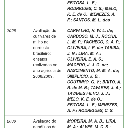
FEITOSA, L. F.
;
RODRIGUES, C. S.
;
MELO,
K. E. de O.
;
MENEZES, A.
F.
;
SANTOS, M. L. dos
2008
Avaliação de
CARVALHO, H. W. L. de
;
cultivares de
CARDOSO, M. J.
;
ROCHA,
milho no
L. M. P.
;
PACHECO, C. A. P.
;
nordeste
OLIVEIRA, I. R. de
;
TABISA,
brasileiro:
J. N.
;
LIRA, M. A.
;
ensaios
OLIVEIRA, E. A. S.
;
realizados no
MACEDO, J. J. G. de
;
ano agrícola de
NASCIMENTO, M. M. A. do
;
2008/2009.
SIMPLÍCIO, J. B.
;
COUTINHO, G. V.
;
BRITO, A.
R. de M. B.
;
TAVARES, J. A.
;
TAVARES FILHO, J. J.
;
MELO, K. E. de O.
;
FEITOSA, L. F.
;
MENEZES,
A. F.
;
RODRIGUES, C. S.
2009
Avaliação de
MOREIRA, M. A. B.
;
LIRA,
genótipos de
M. A.
;
ALVES, M. C. S.
;