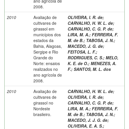
ano agrícola de
2008.
2010
Avaliação de
OLIVEIRA, I. R. de
;
cultivares de
CARVALHO, H. W. L. de
;
girassol em
CARVALHO, C. G. P. de
;
municípios dos
LIRA, M. A.
;
FERREIRA, F.
estados da
M. de B.
;
TABOSA, J. N.
;
Bahia, Alagoas,
MACEDO, J. G. de
;
Sergipe e Rio
FEITOSA, L. F.
;
Grande do
RODRIGUES, C. S.
;
MELO,
Norte: ensaios
K. E. de O.
;
MENEZES, A.
realizados no
F.
;
SANTOS, M. L. dos
ano agrícola de
2008.
2010
Avaliação de
CARVALHO, H. W. L. de
;
cultivares de
OLIVEIRA, I. R. de
;
girassol no
CARVALHO, C. G. P. de
;
Nordeste
LIRA, M. A.
;
FERREIRA, F.
brasileiro.
M. de B.
;
TABOSA, J. N.
;
MACEDO, J. J. G. de
;
OLIVEIRA, E. A. S.
;