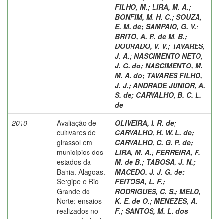
FILHO, M.
;
LIRA, M. A.
;
BONFIM, M. H. C.
;
SOUZA,
E. M. de
;
SAMPAIO, G. V.
;
BRITO, A. R. de M. B.
;
DOURADO, V. V.
;
TAVARES,
J. A.
;
NASCIMENTO NETO,
J. G. do
;
NASCIMENTO, M.
M. A. do
;
TAVARES FILHO,
J. J.
;
ANDRADE JUNIOR, A.
S. de
;
CARVALHO, B. C. L.
de
2010
Avaliação de
OLIVEIRA, I. R. de
;
cultivares de
CARVALHO, H. W. L. de
;
girassol em
CARVALHO, C. G. P. de
;
municípios dos
LIRA, M. A.
;
FERREIRA, F.
estados da
M. de B.
;
TABOSA, J. N.
;
Bahia, Alagoas,
MACEDO, J. J. G. de
;
Sergipe e Rio
FEITOSA, L. F.
;
Grande do
RODRIGUES, C. S.
;
MELO,
Norte: ensaios
K. E. de O.
;
MENEZES, A.
realizados no
F.
;
SANTOS, M. L. dos