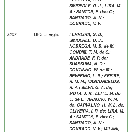
SMIDERLE, O. J.
;
LIRA, M.
A.
;
SANTOS, F. das C.
;
SANTIAGO, A. N.
;
DOURADO, V. V.
2007
BRS Energia.
FERREIRA, G. B.
;
SMIDERLE, O. J.
;
NOBREGA, M. B. de M.
;
GONDIM, T. M. de S.
;
ANDRADE, F. P. de
;
SUASSUNA, N. D.
;
COUTINHO, W. de M.
;
SEVERINO, L. S.
;
FREIRE,
R. M. M.
;
VASCONCELOS,
R. A.
;
SILVA, G. A. da
;
MOTA, J. R.
;
LEITE, M. do
C. de L.
;
ARAGÃO, W. M.
de
;
CARVALHO, H. W. L. de
;
OLIVEIRA, I. R. de
;
LIRA, M.
A.
;
SANTOS, F. das C.
;
SANTIAGO, A. N.
;
DOURADO, V. V.
;
MILANI,