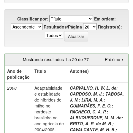
Classificar por:
Em ordem:
Resultados/Página
Registro(s):
Mostrando resultados 1 a 20 de 77
Próximo >
Ano de
Título
Autor(es)
publicação
2006
Adaptabilidade
CARVALHO, H. W. L. de
;
e estabilidade
CARDOSO, M. J.
;
TABOSA,
de híbridos de
J. N.
;
LIRA, M. A.
;
milho no
GUIMARÃES, P. E. O.
;
nordeste
PACHECO, C. A. P.
;
brasileiro no
ALBUQUERQUE, M. M. de
;
ano agrícola de
BRITO, A. R. de M. B.
;
2004/2005.
CAVALCANTE, M. H. B.
;