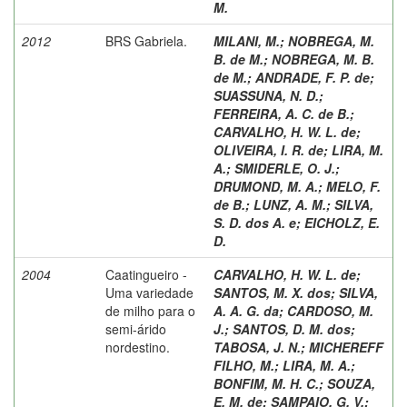
M.
2012
BRS Gabriela.
MILANI, M.
;
NOBREGA, M.
B. de M.
;
NOBREGA, M. B.
de M.
;
ANDRADE, F. P. de
;
SUASSUNA, N. D.
;
FERREIRA, A. C. de B.
;
CARVALHO, H. W. L. de
;
OLIVEIRA, I. R. de
;
LIRA, M.
A.
;
SMIDERLE, O. J.
;
DRUMOND, M. A.
;
MELO, F.
de B.
;
LUNZ, A. M.
;
SILVA,
S. D. dos A. e
;
EICHOLZ, E.
D.
2004
Caatingueiro -
CARVALHO, H. W. L. de
;
Uma variedade
SANTOS, M. X. dos
;
SILVA,
de milho para o
A. A. G. da
;
CARDOSO, M.
semi-árido
J.
;
SANTOS, D. M. dos
;
nordestino.
TABOSA, J. N.
;
MICHEREFF
FILHO, M.
;
LIRA, M. A.
;
BONFIM, M. H. C.
;
SOUZA,
E. M. de
;
SAMPAIO, G. V.
;