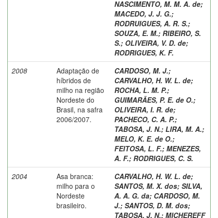
NASCIMENTO, M. M. A. de
;
MACEDO, J. J. G.
;
RODRUIGUES, A. R. S.
;
SOUZA, E. M.
;
RIBEIRO, S.
S.
;
OLIVEIRA, V. D. de
;
RODRIGUES, K. F.
2008
Adaptação de
CARDOSO, M. J.
;
híbridos de
CARVALHO, H. W. L. de
;
milho na região
ROCHA, L. M. P.
;
Nordeste do
GUIMARÃES, P. E. de O.
;
Brasil, na safra
OLIVEIRA, I. R. de
;
2006/2007.
PACHECO, C. A. P.
;
TABOSA, J. N.
;
LIRA, M. A.
;
MELO, K. E. de O.
;
FEITOSA, L. F.
;
MENEZES,
A. F.
;
RODRIGUES, C. S.
2004
Asa branca:
CARVALHO, H. W. L. de
;
milho para o
SANTOS, M. X. dos
;
SILVA,
Nordeste
A. A. G. da
;
CARDOSO, M.
brasileiro.
J.
;
SANTOS, D. M. dos
;
TABOSA, J. N.
;
MICHEREFF