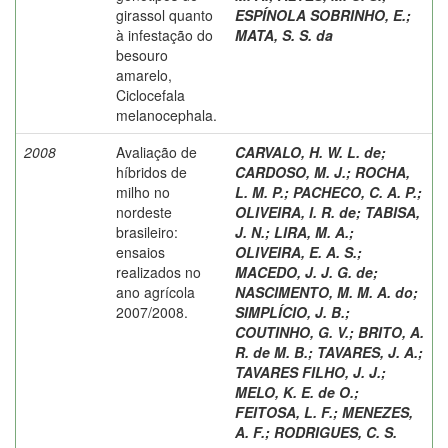
girassol quanto
ESPÍNOLA SOBRINHO, E.
;
à infestação do
MATA, S. S. da
besouro
amarelo,
Ciclocefala
melanocephala.
2008
Avaliação de
CARVALO, H. W. L. de
;
híbridos de
CARDOSO, M. J.
;
ROCHA,
milho no
L. M. P.
;
PACHECO, C. A. P.
;
nordeste
OLIVEIRA, I. R. de
;
TABISA,
brasileiro:
J. N.
;
LIRA, M. A.
;
ensaios
OLIVEIRA, E. A. S.
;
realizados no
MACEDO, J. J. G. de
;
ano agrícola
NASCIMENTO, M. M. A. do
;
2007/2008.
SIMPLÍCIO, J. B.
;
COUTINHO, G. V.
;
BRITO, A.
R. de M. B.
;
TAVARES, J. A.
;
TAVARES FILHO, J. J.
;
MELO, K. E. de O.
;
FEITOSA, L. F.
;
MENEZES,
A. F.
;
RODRIGUES, C. S.