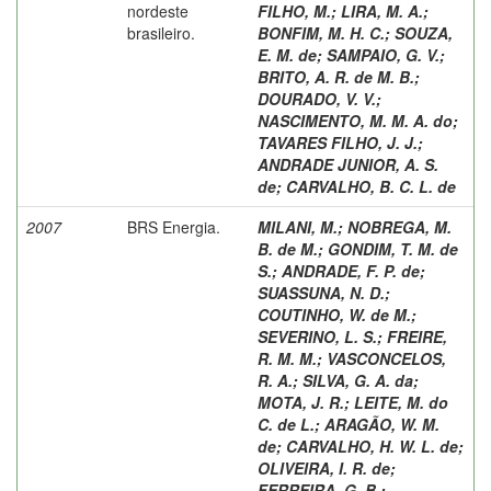
nordeste
FILHO, M.
;
LIRA, M. A.
;
brasileiro.
BONFIM, M. H. C.
;
SOUZA,
E. M. de
;
SAMPAIO, G. V.
;
BRITO, A. R. de M. B.
;
DOURADO, V. V.
;
NASCIMENTO, M. M. A. do
;
TAVARES FILHO, J. J.
;
ANDRADE JUNIOR, A. S.
de
;
CARVALHO, B. C. L. de
2007
BRS Energia.
MILANI, M.
;
NOBREGA, M.
B. de M.
;
GONDIM, T. M. de
S.
;
ANDRADE, F. P. de
;
SUASSUNA, N. D.
;
COUTINHO, W. de M.
;
SEVERINO, L. S.
;
FREIRE,
R. M. M.
;
VASCONCELOS,
R. A.
;
SILVA, G. A. da
;
MOTA, J. R.
;
LEITE, M. do
C. de L.
;
ARAGÃO, W. M.
de
;
CARVALHO, H. W. L. de
;
OLIVEIRA, I. R. de
;
FERREIRA, G. B.
;