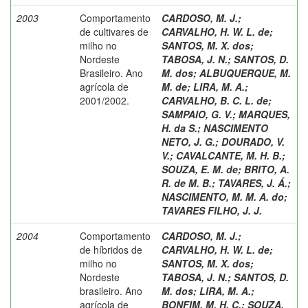
2003
Comportamento
CARDOSO, M. J.
;
de cultivares de
CARVALHO, H. W. L. de
;
milho no
SANTOS, M. X. dos
;
Nordeste
TABOSA, J. N.
;
SANTOS, D.
Brasileiro. Ano
M. dos
;
ALBUQUERQUE, M.
agrícola de
M. de
;
LIRA, M. A.
;
2001/2002.
CARVALHO, B. C. L. de
;
SAMPAIO, G. V.
;
MARQUES,
H. da S.
;
NASCIMENTO
NETO, J. G.
;
DOURADO, V.
V.
;
CAVALCANTE, M. H. B.
;
SOUZA, E. M. de
;
BRITO, A.
R. de M. B.
;
TAVARES, J. Á.
;
NASCIMENTO, M. M. A. do
;
TAVARES FILHO, J. J.
2004
Comportamento
CARDOSO, M. J.
;
de híbridos de
CARVALHO, H. W. L. de
;
milho no
SANTOS, M. X. dos
;
Nordeste
TABOSA, J. N.
;
SANTOS, D.
brasileiro. Ano
M. dos
;
LIRA, M. A.
;
agrícola de
BONFIM, M. H. C.
;
SOUZA,