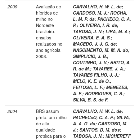
2009
Avaliação de
CARVALHO, H. W. L. de
;
híbridos de
CARDOSO, M. J.
;
ROCHA,
milho no
L. M. P. da
;
PACHECO, C. A.
Nordeste
P.
;
OLIVEIRA, I. R. de
;
brasileiro:
TABOSA, J. N.
;
LIRA, M. A.
;
ensaios
OLIVEIRA, E. A. S.
;
realizados no
MACEDO, J. J. G. de
;
ano agrícola
NASCIMENTO, M. M. A. do
;
2008.
SIMPLICIO, J. B.
;
COUTINHO, J. V.
;
BRITO, A.
R. de M.
;
TAVARES, J. A.
;
TAVARES FILHO, J. J.
;
MELO, K. E. de O.
;
FEITOSA, L. F.
;
MENEZES,
A. F.
;
RODRIGUES, C. S.
;
SILVA, B. S. de F.
2004
BRS assum
CARVALHO, H. W. L. de
;
preto: um milho
PACHECcO, C. A. P.
;
SILVA,
de alta
A. A. G. da
;
CARDOSO, M.
qualidade
J.
;
SANTOS, D. M. dos
;
protéica para o
TABOSA, J. N.
;
MICHEREFF