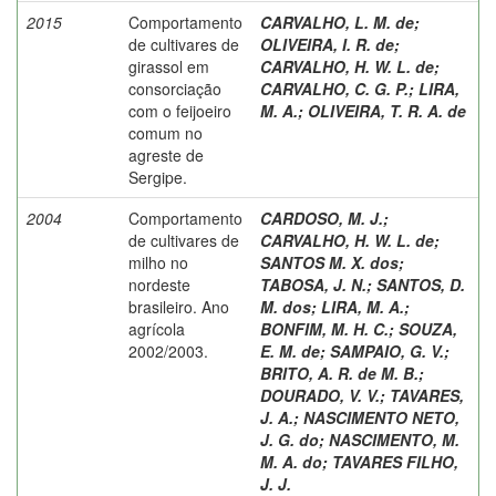
2015
Comportamento
CARVALHO, L. M. de
;
de cultivares de
OLIVEIRA, I. R. de
;
girassol em
CARVALHO, H. W. L. de
;
consorciação
CARVALHO, C. G. P.
;
LIRA,
com o feijoeiro
M. A.
;
OLIVEIRA, T. R. A. de
comum no
agreste de
Sergipe.
2004
Comportamento
CARDOSO, M. J.
;
de cultivares de
CARVALHO, H. W. L. de
;
milho no
SANTOS M. X. dos
;
nordeste
TABOSA, J. N.
;
SANTOS, D.
brasileiro. Ano
M. dos
;
LIRA, M. A.
;
agrícola
BONFIM, M. H. C.
;
SOUZA,
2002/2003.
E. M. de
;
SAMPAIO, G. V.
;
BRITO, A. R. de M. B.
;
DOURADO, V. V.
;
TAVARES,
J. A.
;
NASCIMENTO NETO,
J. G. do
;
NASCIMENTO, M.
M. A. do
;
TAVARES FILHO,
J. J.