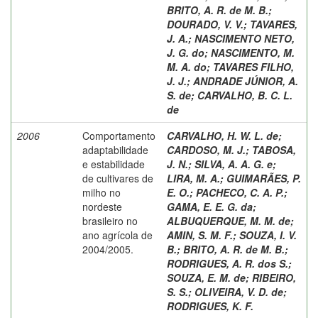
BRITO, A. R. de M. B.
;
DOURADO, V. V.
;
TAVARES,
J. A.
;
NASCIMENTO NETO,
J. G. do
;
NASCIMENTO, M.
M. A. do
;
TAVARES FILHO,
J. J.
;
ANDRADE JÚNIOR, A.
S. de
;
CARVALHO, B. C. L.
de
2006
Comportamento
CARVALHO, H. W. L. de
;
adaptabilidade
CARDOSO, M. J.
;
TABOSA,
e estabilidade
J. N.
;
SILVA, A. A. G. e
;
de cultivares de
LIRA, M. A.
;
GUIMARÃES, P.
milho no
E. O.
;
PACHECO, C. A. P.
;
nordeste
GAMA, E. E. G. da
;
brasileiro no
ALBUQUERQUE, M. M. de
;
ano agrícola de
AMIN, S. M. F.
;
SOUZA, I. V.
2004/2005.
B.
;
BRITO, A. R. de M. B.
;
RODRIGUES, A. R. dos S.
;
SOUZA, E. M. de
;
RIBEIRO,
S. S.
;
OLIVEIRA, V. D. de
;
RODRIGUES, K. F.