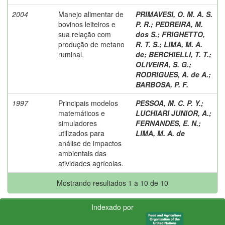
2004
Manejo alimentar de
PRIMAVESI, O. M. A. S.
bovinos leiteiros e
P. R.
;
PEDREIRA, M.
sua relação com
dos S.
;
FRIGHETTO,
produção de metano
R. T. S.
;
LIMA, M. A.
ruminal.
de
;
BERCHIELLI, T. T.
;
OLIVEIRA, S. G.
;
RODRIGUES, A. de A.
;
BARBOSA, P. F.
1997
Principais modelos
PESSOA, M. C. P. Y.
;
matemáticos e
LUCHIARI JUNIOR, A.
;
simuladores
FERNANDES, E. N.
;
utilizados para
LIMA, M. A. de
análise de impactos
ambientais das
atividades agrícolas.
Mostrando resultados 1 a 10 de 10
Indexado por