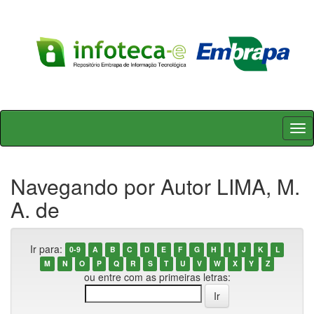
Skip
navigation
Navegando por Autor LIMA, M.
A. de
Ir para:
0-9
A
B
C
D
E
F
G
H
I
J
K
L
M
N
O
P
Q
R
S
T
U
V
W
X
Y
Z
ou entre com as primeiras letras: