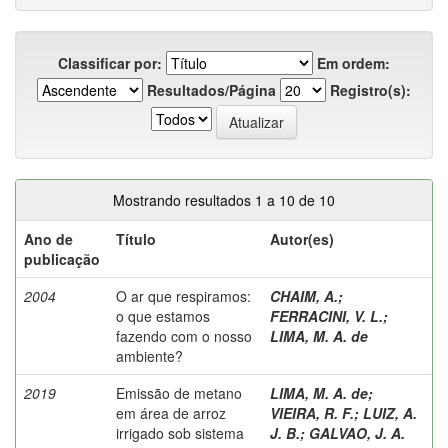
Classificar por:
Em ordem:
Resultados/Página
Registro(s):
Mostrando resultados 1 a 10 de 10
Ano de
Título
Autor(es)
publicação
2004
O ar que respiramos:
CHAIM, A.
;
o que estamos
FERRACINI, V. L.
;
fazendo com o nosso
LIMA, M. A. de
ambiente?
2019
Emissão de metano
LIMA, M. A. de
;
em área de arroz
VIEIRA, R. F.
;
LUIZ, A.
irrigado sob sistema
J. B.
;
GALVAO, J. A.