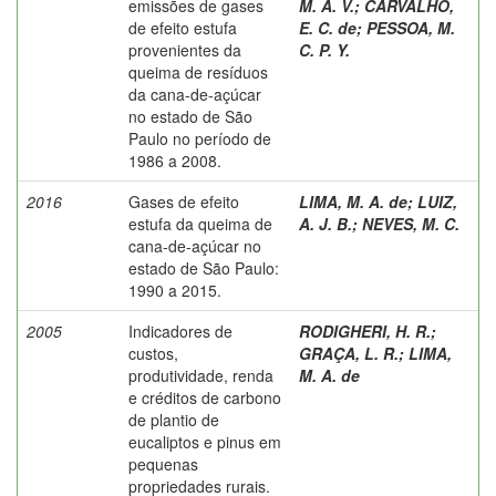
emissões de gases
M. A. V.
;
CARVALHO,
de efeito estufa
E. C. de
;
PESSOA, M.
provenientes da
C. P. Y.
queima de resíduos
da cana-de-açúcar
no estado de São
Paulo no período de
1986 a 2008.
2016
Gases de efeito
LIMA, M. A. de
;
LUIZ,
estufa da queima de
A. J. B.
;
NEVES, M. C.
cana-de-açúcar no
estado de São Paulo:
1990 a 2015.
2005
Indicadores de
RODIGHERI, H. R.
;
custos,
GRAÇA, L. R.
;
LIMA,
produtividade, renda
M. A. de
e créditos de carbono
de plantio de
eucaliptos e pinus em
pequenas
propriedades rurais.