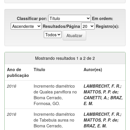
Classificar por:
Em ordem:
Resultados/Página
Registro(s):
Mostrando resultados 1 a 2 de 2
Ano de
Título
Autor(es)
publicação
2016
Incremento diamétrico
LAMBRECHT, F. R.
;
de Qualea parviflora no
MATTOS, P. P. de
;
Bioma Cerrado,
CANETTI, A.
;
BRAZ,
Formosa, GO.
E. M.
2016
Incremento diamétrico
LAMBRECHT, F. R.
;
de Tabebuia aurea no
MATTOS, P. P. de
;
Bioma Cerrado,
BRAZ, E. M.