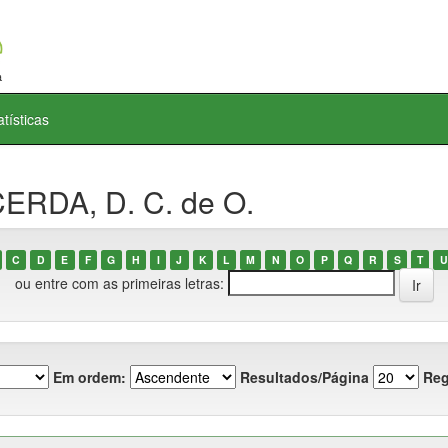
atísticas
ERDA, D. C. de O.
C
D
E
F
G
H
I
J
K
L
M
N
O
P
Q
R
S
T
U
ou entre com as primeiras letras:
Em ordem:
Resultados/Página
Reg