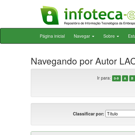
Skip
Página inicial
Navegar
Sobre
Est
navigation
Navegando por Autor LAC
Ir para:
0-9
A
B
Classificar por: