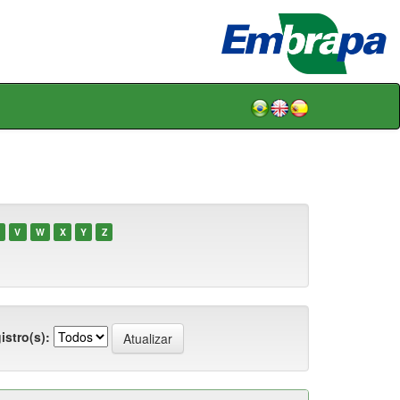
V
W
X
Y
Z
istro(s):