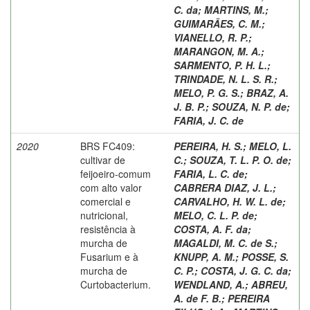
C. da
;
MARTINS, M.
;
GUIMARÃES, C. M.
;
VIANELLO, R. P.
;
MARANGON, M. A.
;
SARMENTO, P. H. L.
;
TRINDADE, N. L. S. R.
;
MELO, P. G. S.
;
BRAZ, A.
J. B. P.
;
SOUZA, N. P. de
;
FARIA, J. C. de
2020
BRS FC409:
PEREIRA, H. S.
;
MELO, L.
cultivar de
C.
;
SOUZA, T. L. P. O. de
;
feijoeiro-comum
FARIA, L. C. de
;
com alto valor
CABRERA DIAZ, J. L.
;
comercial e
CARVALHO, H. W. L. de
;
nutricional,
MELO, C. L. P. de
;
resistência à
COSTA, A. F. da
;
murcha de
MAGALDI, M. C. de S.
;
Fusarium e à
KNUPP, A. M.
;
POSSE, S.
murcha de
C. P.
;
COSTA, J. G. C. da
;
Curtobacterium.
WENDLAND, A.
;
ABREU,
A. de F. B.
;
PEREIRA