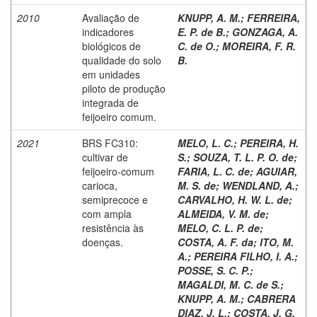
2010
Avaliação de
KNUPP, A. M.
;
FERREIRA,
indicadores
E. P. de B.
;
GONZAGA, A.
biológicos de
C. de O.
;
MOREIRA, F. R.
qualidade do solo
B.
em unidades
piloto de produção
integrada de
feijoeiro comum.
2021
BRS FC310:
MELO, L. C.
;
PEREIRA, H.
cultivar de
S.
;
SOUZA, T. L. P. O. de
;
feijoeiro-comum
FARIA, L. C. de
;
AGUIAR,
carioca,
M. S. de
;
WENDLAND, A.
;
semiprecoce e
CARVALHO, H. W. L. de
;
com ampla
ALMEIDA, V. M. de
;
resistência às
MELO, C. L. P. de
;
doenças.
COSTA, A. F. da
;
ITO, M.
A.
;
PEREIRA FILHO, I. A.
;
POSSE, S. C. P.
;
MAGALDI, M. C. de S.
;
KNUPP, A. M.
;
CABRERA
DIAZ, J. L.
;
COSTA, J. G.