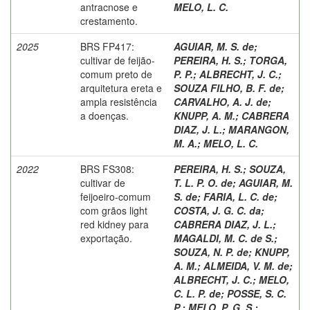
antracnose e
MELO, L. C.
crestamento.
2025
BRS FP417:
AGUIAR, M. S. de
;
cultivar de feijão-
PEREIRA, H. S.
;
TORGA,
comum preto de
P. P.
;
ALBRECHT, J. C.
;
arquitetura ereta e
SOUZA FILHO, B. F. de
;
ampla resistência
CARVALHO, A. J. de
;
a doenças.
KNUPP, A. M.
;
CABRERA
DIAZ, J. L.
;
MARANGON,
M. A.
;
MELO, L. C.
2022
BRS FS308:
PEREIRA, H. S.
;
SOUZA,
cultivar de
T. L. P. O. de
;
AGUIAR, M.
feijoeiro-comum
S. de
;
FARIA, L. C. de
;
com grãos light
COSTA, J. G. C. da
;
red kidney para
CABRERA DIAZ, J. L.
;
exportação.
MAGALDI, M. C. de S.
;
SOUZA, N. P. de
;
KNUPP,
A. M.
;
ALMEIDA, V. M. de
;
ALBRECHT, J. C.
;
MELO,
C. L. P. de
;
POSSE, S. C.
P.
;
MELO, P. G. S.
;