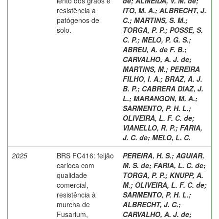
lento dos grãos e
de
;
ALMEIDA, V. M. de
;
resistência a
ITO, M. A.
;
ALBRECHT, J.
patógenos de
C.
;
MARTINS, S. M.
;
solo.
TORGA, P. P.
;
POSSE, S.
C. P.
;
MELO, P. G. S.
;
ABREU, A. de F. B.
;
CARVALHO, A. J. de
;
MARTINS, M.
;
PEREIRA
FILHO, I. A.
;
BRAZ, A. J.
B. P.
;
CABRERA DIAZ, J.
L.
;
MARANGON, M. A.
;
SARMENTO, P. H. L.
;
OLIVEIRA, L. F. C. de
;
VIANELLO, R. P.
;
FARIA,
J. C. de
;
MELO, L. C.
2025
BRS FC416: feijão
PEREIRA, H. S.
;
AGUIAR,
carioca com
M. S. de
;
FARIA, L. C. de
;
qualidade
TORGA, P. P.
;
KNUPP, A.
comercial,
M.
;
OLIVEIRA, L. F. C. de
;
resistência à
SARMENTO, P. H. L.
;
murcha de
ALBRECHT, J. C.
;
Fusarium,
CARVALHO, A. J. de
;