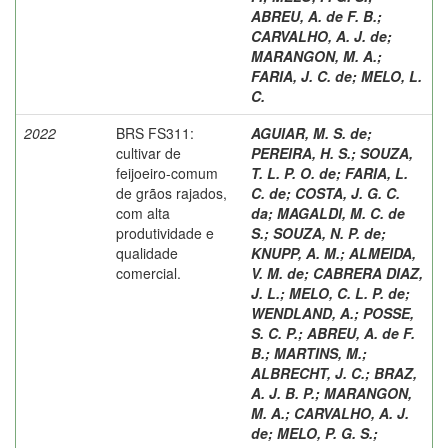
ABREU, A. de F. B.
;
CARVALHO, A. J. de
;
MARANGON, M. A.
;
FARIA, J. C. de
;
MELO, L.
C.
2022
BRS FS311:
AGUIAR, M. S. de
;
cultivar de
PEREIRA, H. S.
;
SOUZA,
feijoeiro-comum
T. L. P. O. de
;
FARIA, L.
de grãos rajados,
C. de
;
COSTA, J. G. C.
com alta
da
;
MAGALDI, M. C. de
produtividade e
S.
;
SOUZA, N. P. de
;
qualidade
KNUPP, A. M.
;
ALMEIDA,
comercial.
V. M. de
;
CABRERA DIAZ,
J. L.
;
MELO, C. L. P. de
;
WENDLAND, A.
;
POSSE,
S. C. P.
;
ABREU, A. de F.
B.
;
MARTINS, M.
;
ALBRECHT, J. C.
;
BRAZ,
A. J. B. P.
;
MARANGON,
M. A.
;
CARVALHO, A. J.
de
;
MELO, P. G. S.
;