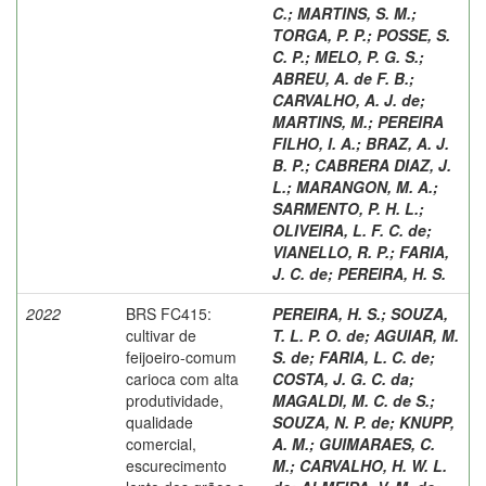
C.
;
MARTINS, S. M.
;
TORGA, P. P.
;
POSSE, S.
C. P.
;
MELO, P. G. S.
;
ABREU, A. de F. B.
;
CARVALHO, A. J. de
;
MARTINS, M.
;
PEREIRA
FILHO, I. A.
;
BRAZ, A. J.
B. P.
;
CABRERA DIAZ, J.
L.
;
MARANGON, M. A.
;
SARMENTO, P. H. L.
;
OLIVEIRA, L. F. C. de
;
VIANELLO, R. P.
;
FARIA,
J. C. de
;
PEREIRA, H. S.
2022
BRS FC415:
PEREIRA, H. S.
;
SOUZA,
cultivar de
T. L. P. O. de
;
AGUIAR, M.
feijoeiro-comum
S. de
;
FARIA, L. C. de
;
carioca com alta
COSTA, J. G. C. da
;
produtividade,
MAGALDI, M. C. de S.
;
qualidade
SOUZA, N. P. de
;
KNUPP,
comercial,
A. M.
;
GUIMARAES, C.
escurecimento
M.
;
CARVALHO, H. W. L.