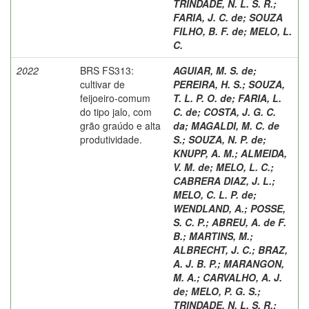
TRINDADE, N. L. S. R.
;
FARIA, J. C. de
;
SOUZA
FILHO, B. F. de
;
MELO, L.
C.
2022
BRS FS313:
AGUIAR, M. S. de
;
cultivar de
PEREIRA, H. S.
;
SOUZA,
feijoeiro-comum
T. L. P. O. de
;
FARIA, L.
do tipo jalo, com
C. de
;
COSTA, J. G. C.
grão graúdo e alta
da
;
MAGALDI, M. C. de
produtividade.
S.
;
SOUZA, N. P. de
;
KNUPP, A. M.
;
ALMEIDA,
V. M. de
;
MELO, L. C.
;
CABRERA DIAZ, J. L.
;
MELO, C. L. P. de
;
WENDLAND, A.
;
POSSE,
S. C. P.
;
ABREU, A. de F.
B.
;
MARTINS, M.
;
ALBRECHT, J. C.
;
BRAZ,
A. J. B. P.
;
MARANGON,
M. A.
;
CARVALHO, A. J.
de
;
MELO, P. G. S.
;
TRINDADE, N. L. S. R.
;