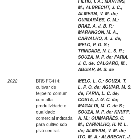
FILHO, I. A.
;
MARTINS,
M.
;
ALBRECHT, J. C.
;
ALMEIDA, V. M. de
;
GUIMARÃES, C. M.
;
BRAZ, A. J. B. P.
;
MARANGON, M. A.
;
CARVALHO, A. J. de
;
MELO, P. G. S.
;
TRINDADE, N. L. S. R.
;
SOUZA, N. P. de
;
FARIA,
J. C. de
;
CALGARO, M.
;
AGUIAR, M. S. de
2022
BRS FC414:
MELO, L. C.
;
SOUZA, T.
cultivar de
L. P. O. de
;
AGUIAR, M. S.
feijoeiro-comum
de
;
FARIA, L. C. de
;
com alta
COSTA, J. G. C. da
;
produtividade e
MAGALDI, M. C. de S.
;
qualidade
SOUZA, N. P. de
;
KNUPP,
comercial indicada
A. M.
;
GUIMARÃES, C.
para cultivo sob
M.
;
CARVALHO, H. W. L.
pivô central.
de
;
ALMEIDA, V. M. de
;
ITO, M. A.
;
ALBRECHT, J.