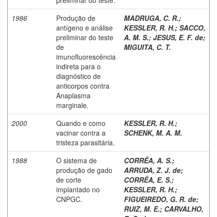
1986
Produção de
MADRUGA, C. R.
;
antígeno e análise
KESSLER, R. H.
;
SACCO,
preliminar do teste
A. M. S.
;
JESUS, E. F. de
;
de
MIGUITA, C. T.
imunofluorescência
indireta para o
diagnóstico de
anticorpos contra
Anaplasma
marginale.
2000
Quando e como
KESSLER, R. H.
;
vacinar contra a
SCHENK, M. A. M.
tristeza parasitária.
1988
O sistema de
CORRÊA, A. S.
;
produção de gado
ARRUDA, Z. J. de
;
de corte
CORRÊA, E. S.
;
implantado no
KESSLER, R. H.
;
CNPGC.
FIGUEIREDO, G. R. de
;
RUIZ, M. E.
;
CARVALHO,