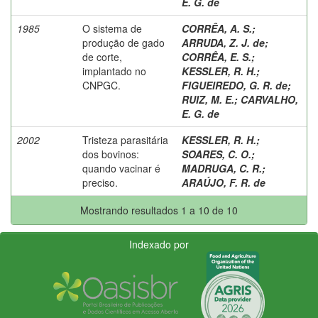
E. G. de
1985
O sistema de
CORRÊA, A. S.
;
produção de gado
ARRUDA, Z. J. de
;
de corte,
CORRÊA, E. S.
;
implantado no
KESSLER, R. H.
;
CNPGC.
FIGUEIREDO, G. R. de
;
RUIZ, M. E.
;
CARVALHO,
E. G. de
2002
Tristeza parasitária
KESSLER, R. H.
;
dos bovinos:
SOARES, C. O.
;
quando vacinar é
MADRUGA, C. R.
;
preciso.
ARAÚJO, F. R. de
Mostrando resultados 1 a 10 de 10
Indexado por