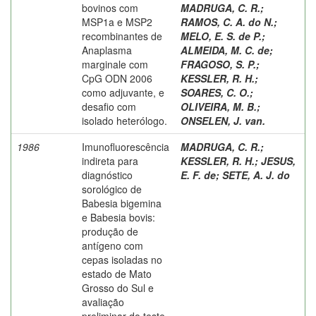
bovinos com
MADRUGA, C. R.
;
MSP1a e MSP2
RAMOS, C. A. do N.
;
recombinantes de
MELO, E. S. de P.
;
Anaplasma
ALMEIDA, M. C. de
;
marginale com
FRAGOSO, S. P.
;
CpG ODN 2006
KESSLER, R. H.
;
como adjuvante, e
SOARES, C. O.
;
desafio com
OLIVEIRA, M. B.
;
isolado heterólogo.
ONSELEN, J. van.
1986
Imunofluorescência
MADRUGA, C. R.
;
indireta para
KESSLER, R. H.
;
JESUS,
diagnóstico
E. F. de
;
SETE, A. J. do
sorológico de
Babesia bigemina
e Babesia bovis:
produção de
antígeno com
cepas isoladas no
estado de Mato
Grosso do Sul e
avaliação
preliminar do teste.