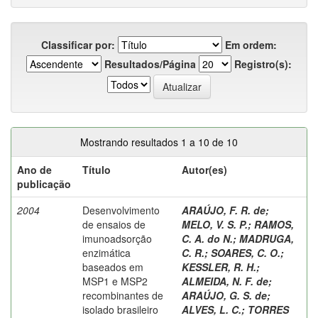
Classificar por:
Em ordem:
Resultados/Página
Registro(s):
Mostrando resultados 1 a 10 de 10
Ano de
Título
Autor(es)
publicação
2004
Desenvolvimento
ARAÚJO, F. R. de
;
de ensaios de
MELO, V. S. P.
;
RAMOS,
imunoadsorção
C. A. do N.
;
MADRUGA,
enzimática
C. R.
;
SOARES, C. O.
;
baseados em
KESSLER, R. H.
;
MSP1 e MSP2
ALMEIDA, N. F. de
;
recombinantes de
ARAÚJO, G. S. de
;
isolado brasileiro
ALVES, L. C.
;
TORRES