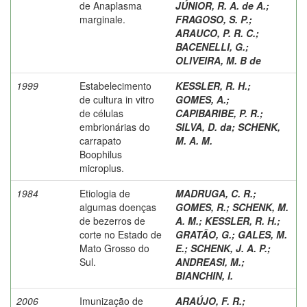
de Anaplasma
JÚNIOR, R. A. de A.
;
marginale.
FRAGOSO, S. P.
;
ARAUCO, P. R. C.
;
BACENELLI, G.
;
OLIVEIRA, M. B de
1999
Estabelecimento
KESSLER, R. H.
;
de cultura in vitro
GOMES, A.
;
de células
CAPIBARIBE, P. R.
;
embrionárias do
SILVA, D. da
;
SCHENK,
carrapato
M. A. M.
Boophilus
microplus.
1984
Etiologia de
MADRUGA, C. R.
;
algumas doenças
GOMES, R.
;
SCHENK, M.
de bezerros de
A. M.
;
KESSLER, R. H.
;
corte no Estado de
GRATÃO, G.
;
GALES, M.
Mato Grosso do
E.
;
SCHENK, J. A. P.
;
Sul.
ANDREASI, M.
;
BIANCHIN, I.
2006
Imunização de
ARAÚJO, F. R.
;