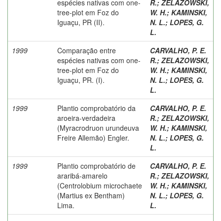
espécies nativas com one-
R.
;
ZELAZOWSKI,
tree-plot em Foz do
W. H.
;
KAMINSKI,
Iguaçu, PR (II).
N. L.
;
LOPES, G.
L.
1999
Comparação entre
CARVALHO, P. E.
espécies nativas com one-
R.
;
ZELAZOWSKI,
tree-plot em Foz do
W. H.
;
KAMINSKI,
Iguaçu, PR. (I).
N. L.
;
LOPES, G.
L.
1999
Plantio comprobatório da
CARVALHO, P. E.
aroeira-verdadeira
R.
;
ZELAZOWSKI,
(Myracrodruon urundeuva
W. H.
;
KAMINSKI,
Freire Allemão) Engler.
N. L.
;
LOPES, G.
L.
1999
Plantio comprobatório de
CARVALHO, P. E.
araribá-amarelo
R.
;
ZELAZOWSKI,
(Centrolobium microchaete
W. H.
;
KAMINSKI,
(Martius ex Bentham)
N. L.
;
LOPES, G.
Lima.
L.