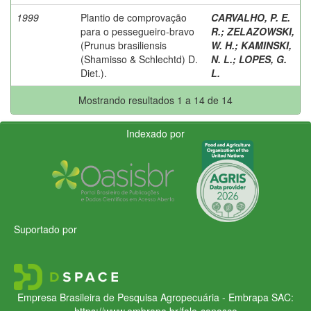
1999
Plantio de comprovação
CARVALHO, P. E.
para o pessegueiro-bravo
R.
;
ZELAZOWSKI,
(Prunus brasiliensis
W. H.
;
KAMINSKI,
(Shamisso & Schlechtd) D.
N. L.
;
LOPES, G.
Diet.).
L.
Mostrando resultados 1 a 14 de 14
Indexado por
Suportado por
Empresa Brasileira de Pesquisa Agropecuária - Embrapa
SAC:
https://www.embrapa.br/fale-conosco