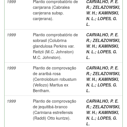
1999
Plantio comprobatório de
CARVALHO, P. E.
canjarana (Cabralea
R.
;
ZELAZOWSKI,
canjerana subsp.
W. H.
;
KAMINSKI,
canjerana).
N. L.
;
LOPES, G.
L.
1999
Plantio comprobatório de
CARVALHO, P. E.
sobrasil (Colubrina
R.
;
ZELAZOWSKI,
glandulosa Perkins var.
W. H.
;
KAMINSKI,
Reitzii (M.C. Johnston)
N. L.
;
LOPES, G.
M.C. Johnston).
L.
1999
Plantio de comprovação
CARVALHO, P. E.
de araribá-rosa
R.
;
ZELAZOWSKI,
(Centrolobium robustum
W. H.
;
KAMINSKI,
(Vellozo) Martius ex
N. L.
;
LOPES, G.
Bentham.
L.
1999
Plantio de comprovação
CARVALHO, P. E.
de jequitibá-branco
R.
;
ZELAZOWSKI,
(Cariniana estrellensis
W. H.
;
KAMINSKI,
(Raddi) Otto kuntze).
N. L.
;
LOPES, G.
L.