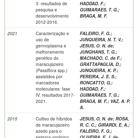
3: resultados de
HADDAD, F.
;
pesquisa e
GUIMARAES, T. G.
;
desenvolvimento
BRAGA, M. F.
2012-2016.
2021
Caracterização e
FALEIRO, F. G.
;
uso de
JUNQUEIRA, N. T. V.
;
germoplasma e
JESUS, O. N. de
;
melhoramento
JUNGHANS, T. G.
;
genético do
MACHADO, C. de F.
;
maracujazeiro
GRATTAPAGLIA, D.
;
(Passiflora spp.)
JUNQUEIRA, K. P.
;
assistidos por
PEREIRA, J. E. S.
;
marcadores
RONCATTO, G.
;
moleculares: fase
HADDAD, F.
;
IV: resultados 2017-
GUIMARAES, T. G.
;
2021.
BRAGA, M. F.
;
VAZ, A. P.
A.
2015
Cultivo de híbridos
JESUS, O. N. de
;
ROSA,
de maracujazeiro
R. C. C.
;
GIRARDI, E. A.
;
azedo para o
FALEIRO, F. G.
;
sistema orgânico
OLIVEIRA, E. J. de