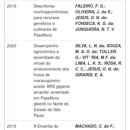
2019
Descritores
FALEIRO, F. G.
;
morfoagronômicos
OLIVEIRA, J. da S.
;
para recursos
JESUS, O. N. de
;
genéticos e
FONSECA, K. G. da
;
cultivares de
JUNQUEIRA, N. T. V.
Passiflora.
2023
Desempenho
SILVA, L. N. da
;
SOUZA,
agronômico e
M. A. O. de
;
TOLLER,
severidade da
G.
;
VIT´´RIA, M F. da
;
virose do
LIMA, L. K. S.
;
ROSA, R.
endurecimento dos
C. C.
;
JESUS, O. N. de
;
frutos de
GIRARDI, E. A.
maracujazeiro-
azedo ‘BRS gigante
amarelo’ enxertado
em Passiflora
gibertii no Norte do
Estado de São
Paulo.
2015
A Enxertia do
MACHADO, C. de F.
;