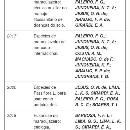
maracujazeiro:
FALEIRO, F. G.
;
técnica auxiliar no
JUNQUEIRA, N. T. V.
;
manejo
JESUS, O. N. de
;
fitossanitário de
ARAUJO, F. P. de
;
doenças do solo.
GIRARDI, E. A.
2017
Espécies de
FALEIRO, F. G.
;
maracujazeiro no
JUNQUEIRA, N. T. V.
;
mercado
JESUS, O. N. de
;
internacional.
COSTA, A. M.
;
MACHADO, C. de F.
;
JUNQUEIRA, K. P.
;
ARAUJO, F. P. de
;
JUNGHANS, T. G.
2020
Espécies de
JESUS, O. N. de
;
LIMA,
Passiflora L. para
L. K. S
;
GIRARDI, E. A.
;
usar como
FALEIRO, F. G.
;
ROSA,
portainjertos.
R. C. C.
;
SOARES, T. L.
2018
Fusariose do
BARBOSA, F. F. L.
;
maracujazeiro:
LIMA, G. S.
;
LIMA, L. K.
etiologia,
S.
;
GIRARDI, E. A.
;