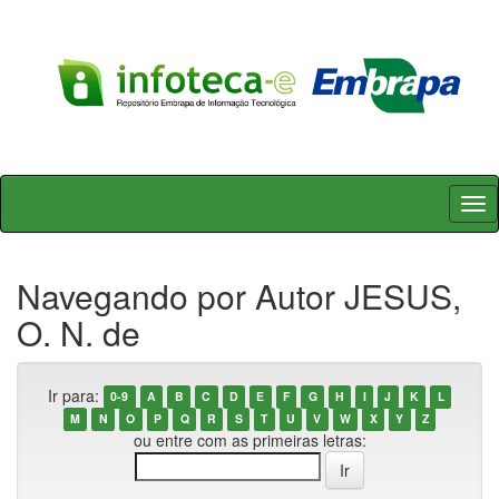
Skip
navigation
Navegando por Autor JESUS,
O. N. de
Ir para:
0-9
A
B
C
D
E
F
G
H
I
J
K
L
M
N
O
P
Q
R
S
T
U
V
W
X
Y
Z
ou entre com as primeiras letras: