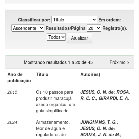
Classificar por:
Em ordem:
Resultados/Página
Registro(s):
Mostrando resultados 1 a 20 de 45
Próximo >
Ano de
Título
Autor(es)
publicação
2015
Os 10 passos para
JESUS, O. N. de
;
ROSA,
produzir maracujá
R. C. C.
;
GIRARDI, E. A.
azedo orgânico: um
guia simplificado.
2024
Armazenamento,
JUNGHANS, T. G.
;
teor de água e
JESUS, O. N. de
;
reguladores de
SOUZA, J. N. de M.
;