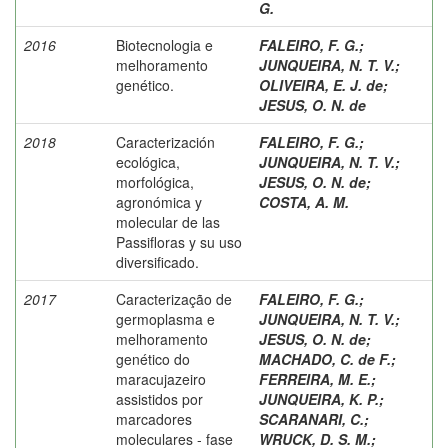
G.
2016
Biotecnologia e
FALEIRO, F. G.
;
melhoramento
JUNQUEIRA, N. T. V.
;
genético.
OLIVEIRA, E. J. de
;
JESUS, O. N. de
2018
Caracterización
FALEIRO, F. G.
;
ecológica,
JUNQUEIRA, N. T. V.
;
morfológica,
JESUS, O. N. de
;
agronómica y
COSTA, A. M.
molecular de las
Passifloras y su uso
diversificado.
2017
Caracterização de
FALEIRO, F. G.
;
germoplasma e
JUNQUEIRA, N. T. V.
;
melhoramento
JESUS, O. N. de
;
genético do
MACHADO, C. de F.
;
maracujazeiro
FERREIRA, M. E.
;
assistidos por
JUNQUEIRA, K. P.
;
marcadores
SCARANARI, C.
;
moleculares - fase
WRUCK, D. S. M.
;