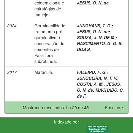
epidemiologia e
JESUS, O. N. de
estratégias de
manejo.
2024
Germinabilidade,
JUNGHANS, T. G.
;
tratamento pré-
JESUS, O. N. de
;
germinativo e
SOUZA, J. N. DE M.
;
conservação de
NASCIMENTO, G. Q. S.
sementes de
DOS S.
Passiflora
subrotunda.
2017
Maracujá.
FALEIRO, F. G.
;
JUNQUEIRA, N. T. V.
;
COSTA, A. M.
;
JESUS,
O. N. de
;
MACHADO, C.
de F.
Mostrando resultados 1 a 20 de 45
Próximo >
Indexado por