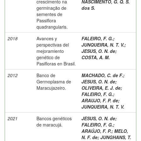
crescimento na
NASCIMENTO, G. Q. S.
germinação de
dos S.
sementes de
Passiflora
quadrangularis.
2018
Avances y
FALEIRO, F. G.
;
perspectivas del
JUNQUEIRA, N. T. V.
;
mejoramiento
JESUS, O. N. de
;
genético de
COSTA, A. M.
Pasifloras en Brasil.
2012
Banco de
MACHADO, C. de F.
;
Germoplasma de
JESUS, O. N. de
;
Maracujazeiro.
OLIVEIRA, E. J. de
;
FALEIRO, F. G.
;
ARAUJO, F. P. de
;
JUNQUEIRA, N. T. V.
2021
Bancos genéticos
JESUS, O. N. de
;
de maracujá.
FALEIRO, F. G.
;
ARAÚJO, F. P.
;
MELO,
N. F. de
;
JUNGHANS, T.