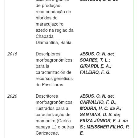
de produção:
recomendação de
híbridos de
maracujazeiro
azedo na região da
Chapada
Diamantina, Bahia.
2018
Descriptores
JESUS, O. N. de
;
morfoagronómicos
SOARES, T. L.
;
para la
GIRARDI, E. A.
;
caracterización de
FALEIRO, F. G.
recursos genéticos
de Passifloras.
2026
Descritores
JESUS, O. N. de
;
morfoagronômicos
CARVALHO, F. D.
;
ilustrados para a
MOURA, H. C. da P.
;
caracterização de
SANTANA. D. S. de
;
mamoeiro (Carica
FIÚZA JÚNIOR, F. J. da
papaya L.) e outras
S.
;
MEISSNER FILHO, P.
Caricaceae.
E.