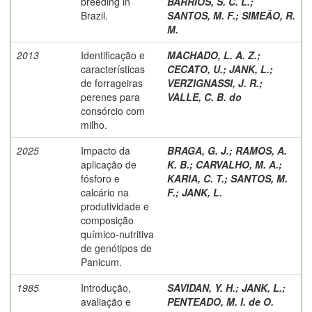
breeding in
BARRIOS, S. C. L.
;
Brazil.
SANTOS, M. F.
;
SIMEÃO, R.
M.
2013
Identificação e
MACHADO, L. A. Z.
;
características
CECATO, U.
;
JANK, L.
;
de forrageiras
VERZIGNASSI, J. R.
;
perenes para
VALLE, C. B. do
consórcio com
milho.
2025
Impacto da
BRAGA, G. J.
;
RAMOS, A.
aplicação de
K. B.
;
CARVALHO, M. A.
;
fósforo e
KARIA, C. T.
;
SANTOS, M.
calcário na
F.
;
JANK, L.
produtividade e
composição
químico-nutritiva
de genótipos de
Panicum.
1985
Introdução,
SAVIDAN, Y. H.
;
JANK, L.
;
avaliação e
PENTEADO, M. I. de O.