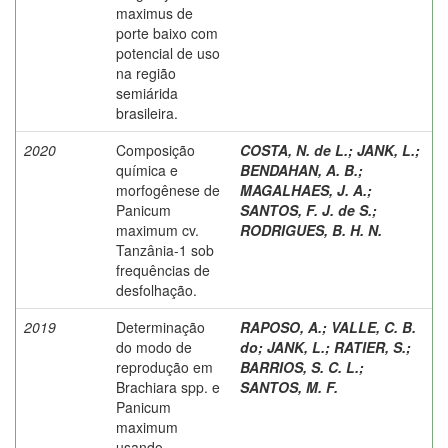
maximus de
porte baixo com
potencial de uso
na região
semiárida
brasileira.
2020
Composição
COSTA, N. de L.
;
JANK, L.
;
química e
BENDAHAN, A. B.
;
morfogênese de
MAGALHAES, J. A.
;
Panicum
SANTOS, F. J. de S.
;
maximum cv.
RODRIGUES, B. H. N.
Tanzânia-1 sob
frequências de
desfolhação.
2019
Determinação
RAPOSO, A.
;
VALLE, C. B.
do modo de
do
;
JANK, L.
;
RATIER, S.
;
reprodução em
BARRIOS, S. C. L.
;
Brachiara spp. e
SANTOS, M. F.
Panicum
maximum
usando