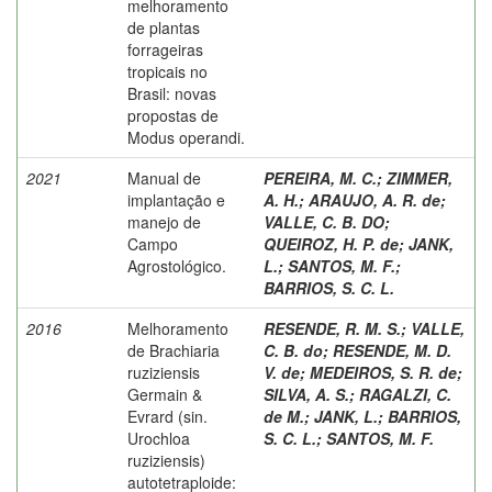
melhoramento
de plantas
forrageiras
tropicais no
Brasil: novas
propostas de
Modus operandi.
2021
Manual de
PEREIRA, M. C.
;
ZIMMER,
implantação e
A. H.
;
ARAUJO, A. R. de
;
manejo de
VALLE, C. B. DO
;
Campo
QUEIROZ, H. P. de
;
JANK,
Agrostológico.
L.
;
SANTOS, M. F.
;
BARRIOS, S. C. L.
2016
Melhoramento
RESENDE, R. M. S.
;
VALLE,
de Brachiaria
C. B. do
;
RESENDE, M. D.
ruziziensis
V. de
;
MEDEIROS, S. R. de
;
Germain &
SILVA, A. S.
;
RAGALZI, C.
Evrard (sin.
de M.
;
JANK, L.
;
BARRIOS,
Urochloa
S. C. L.
;
SANTOS, M. F.
ruziziensis)
autotetraploide: