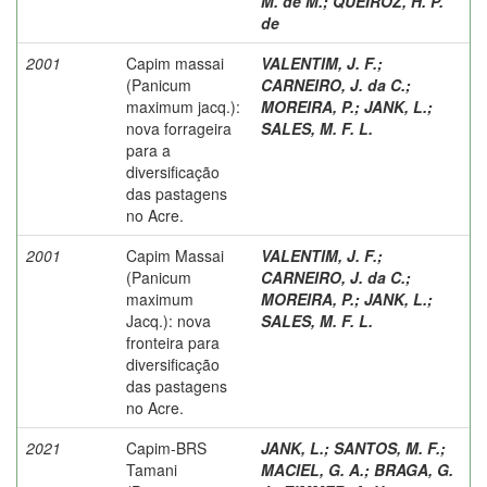
M. de M.
;
QUEIROZ, H. P.
de
2001
Capim massai
VALENTIM, J. F.
;
(Panicum
CARNEIRO, J. da C.
;
maximum jacq.):
MOREIRA, P.
;
JANK, L.
;
nova forrageira
SALES, M. F. L.
para a
diversificação
das pastagens
no Acre.
2001
Capim Massai
VALENTIM, J. F.
;
(Panicum
CARNEIRO, J. da C.
;
maximum
MOREIRA, P.
;
JANK, L.
;
Jacq.): nova
SALES, M. F. L.
fronteira para
diversificação
das pastagens
no Acre.
2021
Capim-BRS
JANK, L.
;
SANTOS, M. F.
;
Tamani
MACIEL, G. A.
;
BRAGA, G.