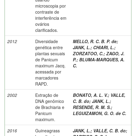
microscopia por
contraste de
interferência em
ovários
clarificados.
2012
Diversidade
MELLO, R. C. B. P. de
;
genética entre
JANK, L.
;
CHIARI, L.
;
plantas sexuais
ZORZATOO, C.
;
ZAGO, J.
de Panicum
P.
;
BLUMA-MARQUES, A.
maximum Jacq.
C.
acessada por
marcadores
RAPD.
2002
Extração de
BONATO, A. L. V.
;
VALLE,
DNA genômico
C. B. do
;
JANK, L.
;
de Brachiaria e
RESENDE, R. M. S.
;
Panicum
LEGUIZAMON, G. O. de C.
maximum.
2016
Guineagrass
JANK, L.
;
VALLE, C. B. do
;