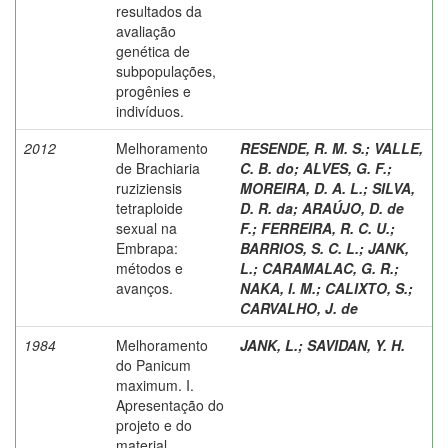
resultados da
avaliação
genética de
subpopulações,
progênies e
indivíduos.
2012
Melhoramento
RESENDE, R. M. S.
;
VALLE,
de Brachiaria
C. B. do
;
ALVES, G. F.
;
ruziziensis
MOREIRA, D. A. L.
;
SILVA,
tetraploide
D. R. da
;
ARAÚJO, D. de
sexual na
F.
;
FERREIRA, R. C. U.
;
Embrapa:
BARRIOS, S. C. L.
;
JANK,
métodos e
L.
;
CARAMALAC, G. R.
;
avanços.
NAKA, I. M.
;
CALIXTO, S.
;
CARVALHO, J. de
1984
Melhoramento
JANK, L.
;
SAVIDAN, Y. H.
do Panicum
maximum. I.
Apresentação do
projeto e do
material.