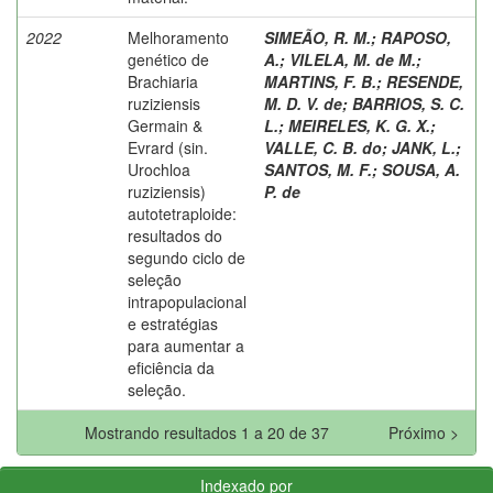
2022
Melhoramento
SIMEÃO, R. M.
;
RAPOSO,
genético de
A.
;
VILELA, M. de M.
;
Brachiaria
MARTINS, F. B.
;
RESENDE,
ruziziensis
M. D. V. de
;
BARRIOS, S. C.
Germain &
L.
;
MEIRELES, K. G. X.
;
Evrard (sin.
VALLE, C. B. do
;
JANK, L.
;
Urochloa
SANTOS, M. F.
;
SOUSA, A.
ruziziensis)
P. de
autotetraploide:
resultados do
segundo ciclo de
seleção
intrapopulacional
e estratégias
para aumentar a
eficiência da
seleção.
Mostrando resultados 1 a 20 de 37
Próximo >
Indexado por