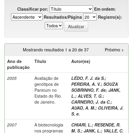
Classificar por:
Em ordem:
Resultados/Página
Registro(s):
Mostrando resultados 1 a 20 de 37
Próximo >
Ano de
Título
Autor(es)
publicação
2005
Avaliação de
LÉDO, F. J. da S.
;
genótipos de
PEREIRA, A. V.
;
SOUZA
Panicum no
SOBRINHO, F. de
;
JANK,
Estado do Rio
L.
;
ALVES, T. G.
;
de Janeiro.
CARNEIRO, J. da C.
;
AUAD, A. M.
;
OLIVEIRA, J.
S. e.
2007
A biotecnologia
CHIARI, L.
;
RESENDE, R.
nos programas
M. S.
;
JANK, L.
;
VALLE, C.