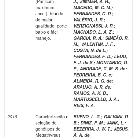
(Panicum
J.
;
ZIMMER, A. H.
;
maximum
MACEDO, M. C. M.
;
Jacq.), híbrido
FERNANDES, C. D.
;
de maior
VALÉRIO, J. R.
;
qualidade, porte
VERZIGNASSI, J. R.
;
baixo e fácil
MACHADO, L. A. Z.
;
manejo.
GARCIA, R. A.
;
SIMEÃO, R.
M.
;
VALENTIM, J. F.
;
COSTA, N. de L.
;
FERNANDES, F. D.
;
LEDO,
F. J. da S.
;
MONTARDO, D.
P.
;
ANDRADE, C. M. S. de
;
PEDREIRA, B. C. e
;
ALMEIDA, R. G. de
;
ARAUJO, A. R. de
;
RAMOS, A. K. B.
;
MARTUSCELLO, J. A.
;
REIS, F. A.
2019
Caracterização e
BUENO, L. G.
;
GALVANI, D.
seleção de
B.
;
DINIZ, F. M.
;
JANK, L.
;
genótipos de
BEZERRA, J. W. T.
;
JESUS,
Megathyrsus
A. A. de