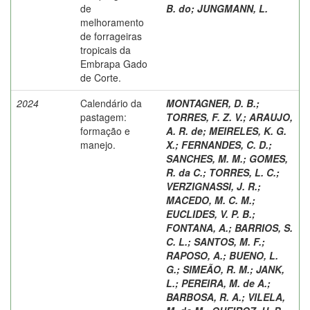
de
B. do
;
JUNGMANN, L.
melhoramento
de forrageiras
tropicais da
Embrapa Gado
de Corte.
2024
Calendário da
MONTAGNER, D. B.
;
pastagem:
TORRES, F. Z. V.
;
ARAUJO,
formação e
A. R. de
;
MEIRELES, K. G.
manejo.
X.
;
FERNANDES, C. D.
;
SANCHES, M. M.
;
GOMES,
R. da C.
;
TORRES, L. C.
;
VERZIGNASSI, J. R.
;
MACEDO, M. C. M.
;
EUCLIDES, V. P. B.
;
FONTANA, A.
;
BARRIOS, S.
C. L.
;
SANTOS, M. F.
;
RAPOSO, A.
;
BUENO, L.
G.
;
SIMEÃO, R. M.
;
JANK,
L.
;
PEREIRA, M. de A.
;
BARBOSA, R. A.
;
VILELA,