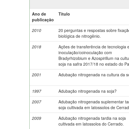
Ano de
Título
publicação
2010
20 perguntas e respostas sobre fixaçã
biológica de nitrogênio.
2018
Ações de transferência de tecnologia
inoculação/coinoculação com
Bradyrhizobium e Azospirillum na cult
soja na safra 2017/18 no estado do P
2001
Adubação nitrogenada na cultura da s
1997
Adubação nitrogenada na soja?
2007
Adubação nitrogenada suplementar ta
soja cultivada em latossolos de Cerrad
2009
Adubação nitrogenada tardia na soja
cultivada em latossolos do Cerrado.