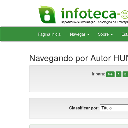
Skip
Página inicial
Navegar
Sobre
Est
navigation
Navegando por Autor HU
Ir para:
0-9
A
B
Classificar por: