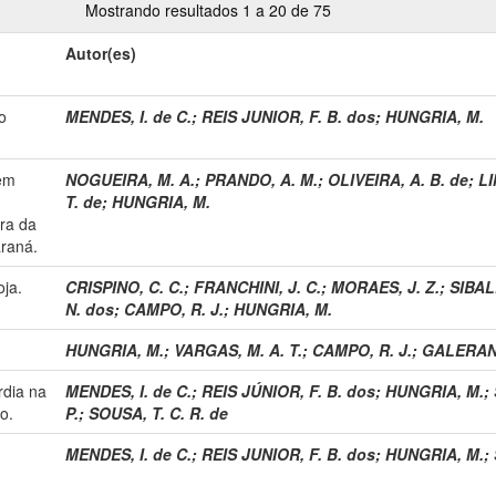
Mostrando resultados 1 a 20 de 75
Autor(es)
o
MENDES, I. de C.
;
REIS JUNIOR, F. B. dos
;
HUNGRIA, M.
 em
NOGUEIRA, M. A.
;
PRANDO, A. M.
;
OLIVEIRA, A. B. de
;
LI
T. de
;
HUNGRIA, M.
ura da
araná.
oja.
CRISPINO, C. C.
;
FRANCHINI, J. C.
;
MORAES, J. Z.
;
SIBAL
N. dos
;
CAMPO, R. J.
;
HUNGRIA, M.
HUNGRIA, M.
;
VARGAS, M. A. T.
;
CAMPO, R. J.
;
GALERANI,
rdia na
MENDES, I. de C.
;
REIS JÚNIOR, F. B. dos
;
HUNGRIA, M.
;
o.
P.
;
SOUSA, T. C. R. de
MENDES, I. de C.
;
REIS JUNIOR, F. B. dos
;
HUNGRIA, M.
;