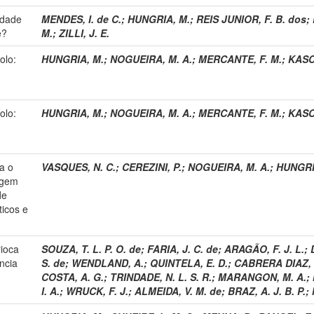
idade
MENDES, I. de C.
;
HUNGRIA, M.
;
REIS JUNIOR, F. B. dos
;
e?
M.
;
ZILLI, J. E.
olo:
HUNGRIA, M.
;
NOGUEIRA, M. A.
;
MERCANTE, F. M.
;
KASC
olo:
HUNGRIA, M.
;
NOGUEIRA, M. A.
;
MERCANTE, F. M.
;
KASC
a o
VASQUES, N. C.
;
CEREZINI, P.
;
NOGUEIRA, M. A.
;
HUNGRI
agem
de
ticos e
rioca
SOUZA, T. L. P. O. de
;
FARIA, J. C. de
;
ARAGÃO, F. J. L.
;
ncia
S. de
;
WENDLAND, A.
;
QUINTELA, E. D.
;
CABRERA DIAZ, J
COSTA, A. G.
;
TRINDADE, N. L. S. R.
;
MARANGON, M. A.
;
I. A.
;
WRUCK, F. J.
;
ALMEIDA, V. M. de
;
BRAZ, A. J. B. P.
;