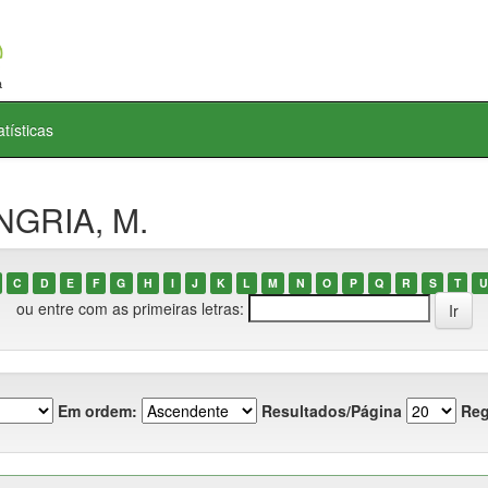
atísticas
NGRIA, M.
C
D
E
F
G
H
I
J
K
L
M
N
O
P
Q
R
S
T
U
ou entre com as primeiras letras:
Em ordem:
Resultados/Página
Reg