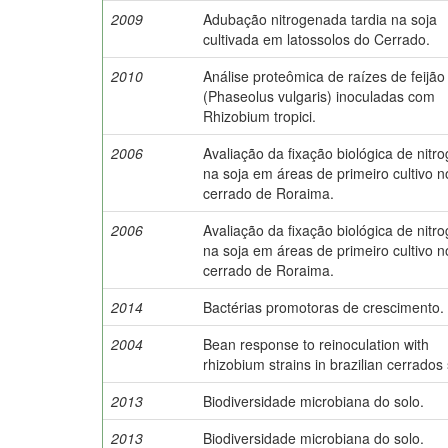
2009
Adubação nitrogenada tardia na soja
cultivada em latossolos do Cerrado.
2010
Análise proteômica de raízes de feijão
(Phaseolus vulgaris) inoculadas com
Rhizobium tropici.
2006
Avaliação da fixação biológica de nitr
na soja em áreas de primeiro cultivo n
cerrado de Roraima.
2006
Avaliação da fixação biológica de nitr
na soja em áreas de primeiro cultivo n
cerrado de Roraima.
2014
Bactérias promotoras de crescimento.
2004
Bean response to reinoculation with
rhizobium strains in brazilian cerrados 
2013
Biodiversidade microbiana do solo.
2013
Biodiversidade microbiana do solo.