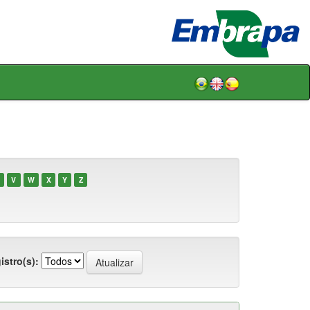
V
W
X
Y
Z
istro(s):