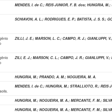
MENDES, I. de C.
;
REIS JUNIOR, F. B. dos
;
HUNGRIA, M.
;
SCHIAVON, A. L.
;
RODRIGUES, E. P.
;
BATISTA, J. S. S.
;
GO
ogênio
ZILLI, J. E.
;
MARSON, L. C.
;
CAMPO, R. J.
;
GIANLUPPI, V.
o
ogênio
ZILI, E. J.
;
MARSON, C. L.
;
CAMPO, J. R.
;
GIANLUPPI, V.
;
o
HUNGRIA, M.
;
PRANDO, A. M.
;
NOGUEIRA, M. A.
MENDES, I. de C.
;
HUNGRIA, M.
;
STRALLIOTO, R.
;
REIS J
soils.
HUNGRIA, M.
;
NOGUEIRA, M. A.
;
MERCANTE, F. M.
;
SILVA
HUNGRIA, M.
;
NOGUEIRA, M. A.
;
MERCANTE, F. M.
;
SILVA